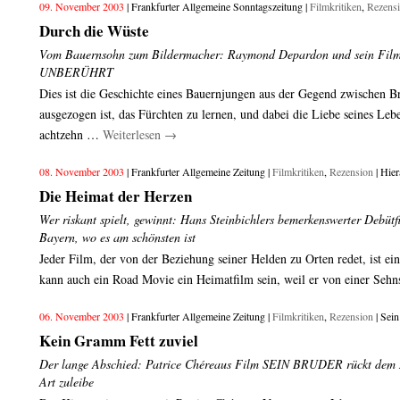
09. November 2003
| Frankfurter Allgemeine Sonntagszeitung |
Filmkritiken
,
Rezens
Durch die Wüste
Vom Bauernsohn zum Bildermacher: Raymond Depardon und sein F
UNBERÜHRT
Dies ist die Geschichte eines Bauernjungen aus der Gegend zwischen Br
ausgezogen ist, das Fürchten zu lernen, und dabei die Liebe seines Leb
achtzehn …
Weiterlesen
→
08. November 2003
| Frankfurter Allgemeine Zeitung |
Filmkritiken
,
Rezension
| Hier
Die Heimat der Herzen
Wer riskant spielt, gewinnt: Hans Steinbichlers bemerkenswerter Debü
Bayern, wo es am schönsten ist
Jeder Film, der von der Beziehung seiner Helden zu Orten redet, ist e
kann auch ein Road Movie ein Heimatfilm sein, weil er von einer Se
06. November 2003
| Frankfurter Allgemeine Zeitung |
Filmkritiken
,
Rezension
| Sein
Kein Gramm Fett zuviel
Der lange Abschied: Patrice Chéreaus Film SEIN BRUDER rückt dem 
Art zuleibe