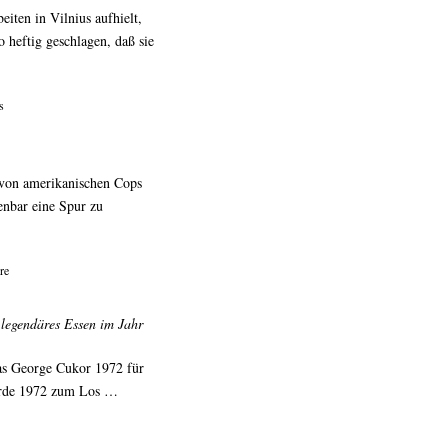
eiten in Vilnius aufhielt,
heftig geschlagen, daß sie
s
 von amerikanischen Cops
enbar eine Spur zu
re
 legendäres Essen im Jahr
das George Cukor 1972 für
urde 1972 zum Los …