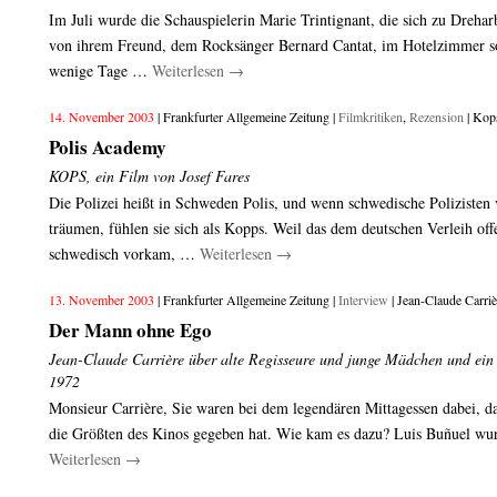
Im Juli wurde die Schauspielerin Marie Trintignant, die sich zu Dreharb
von ihrem Freund, dem Rocksänger Bernard Cantat, im Hotelzimmer so 
wenige Tage …
Weiterlesen
→
14. November 2003
| Frankfurter Allgemeine Zeitung |
Filmkritiken
,
Rezension
| Kop
Polis Academy
KOPS, ein Film von Josef Fares
Die Polizei heißt in Schweden Polis, und wenn schwedische Polizisten
träumen, fühlen sie sich als Kopps. Weil das dem deutschen Verleih off
schwedisch vorkam, …
Weiterlesen
→
13. November 2003
| Frankfurter Allgemeine Zeitung |
Interview
| Jean-Claude Carriè
Der Mann ohne Ego
Jean-Claude Carrière über alte Regisseure und junge Mädchen und ein
1972
Monsieur Carrière, Sie waren bei dem legendären Mittagessen dabei, 
die Größten des Kinos gegeben hat. Wie kam es dazu? Luis Buñuel w
Weiterlesen
→