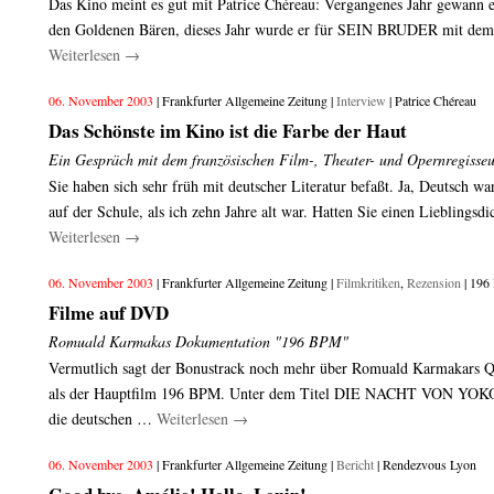
Das Kino meint es gut mit Patrice Chéreau: Vergangenes Jahr gewann
den Goldenen Bären, dieses Jahr wurde er für SEIN BRUDER mit dem
Weiterlesen
→
06. November 2003
| Frankfurter Allgemeine Zeitung |
Interview
| Patrice Chéreau
Das Schönste im Kino ist die Farbe der Haut
Ein Gespräch mit dem französischen Film-, Theater- und Opernregisseu
Sie haben sich sehr früh mit deutscher Literatur befaßt. Ja, Deutsch w
auf der Schule, als ich zehn Jahre alt war. Hatten Sie einen Lieblings
Weiterlesen
→
06. November 2003
| Frankfurter Allgemeine Zeitung |
Filmkritiken
,
Rezension
| 19
Filme auf DVD
Romuald Karmakas Dokumentation "196 BPM"
Vermutlich sagt der Bonustrack noch mehr über Romuald Karmakars Qu
als der Hauptfilm 196 BPM. Unter dem Titel DIE NACHT VON YOK
die deutschen …
Weiterlesen
→
06. November 2003
| Frankfurter Allgemeine Zeitung |
Bericht
| Rendezvous Lyon