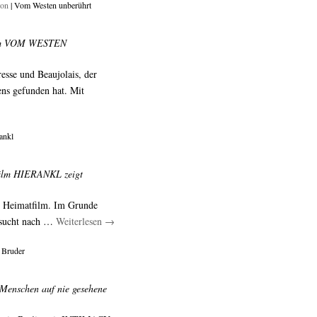
ion
| Vom Westen unberührt
ilm VOM WESTEN
esse und Beaujolais, der
ens gefunden hat. Mit
ankl
tfilm HIERANKL zeigt
in Heimatfilm. Im Grunde
hnsucht nach …
Weiterlesen
→
 Bruder
Menschen auf nie gesehene