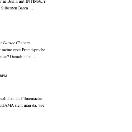
 er in Berlin mit INTIMACY
 Silbernen Bären …
r Patrice Chéreau
ar meine erste Fremdsprache
dichter? Damals habe …
6 BPM
alitäten als Filmemacher
OHAMA sieht man da, wie