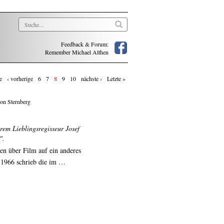
Feedback & Forum:
Remember Michael Althen
e
‹ vorherige
6
7
8
9
10
nächste ›
Letzte »
von Sternberg
rem Lieblingsregisseur Josef
".
ben über Film auf ein anderes
: 1966 schrieb die im …