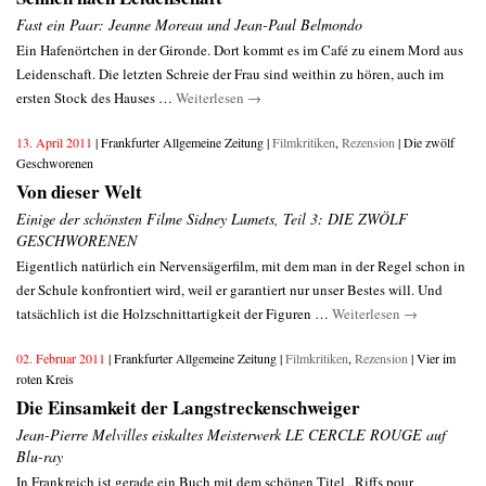
Fast ein Paar: Jeanne Moreau und Jean-Paul Belmondo
Ein Hafenörtchen in der Gironde. Dort kommt es im Café zu einem Mord aus
Leidenschaft. Die letzten Schreie der Frau sind weithin zu hören, auch im
ersten Stock des Hauses …
Weiterlesen
→
13. April 2011
| Frankfurter Allgemeine Zeitung |
Filmkritiken
,
Rezension
| Die zwölf
Geschworenen
Von dieser Welt
Einige der schönsten Filme Sidney Lumets, Teil 3: DIE ZWÖLF
GESCHWORENEN
Eigentlich natürlich ein Nervensägerfilm, mit dem man in der Regel schon in
der Schule konfrontiert wird, weil er garantiert nur unser Bestes will. Und
tatsächlich ist die Holzschnittartigkeit der Figuren …
Weiterlesen
→
02. Februar 2011
| Frankfurter Allgemeine Zeitung |
Filmkritiken
,
Rezension
| Vier im
roten Kreis
Die Einsamkeit der Langstreckenschweiger
Jean-Pierre Melvilles eiskaltes Meisterwerk LE CERCLE ROUGE auf
Blu-ray
In Frankreich ist gerade ein Buch mit dem schönen Titel „Riffs pour