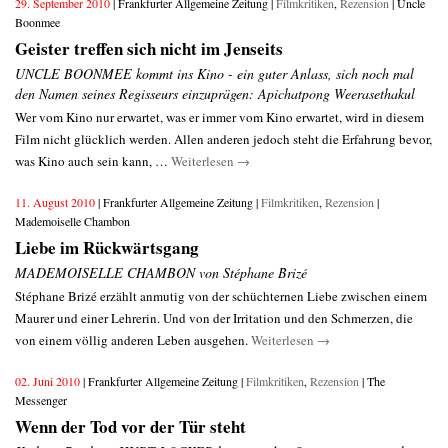
29. September 2010
| Frankfurter Allgemeine Zeitung |
Filmkritiken
,
Rezension
| Uncle
Boonmee
Geister treffen sich nicht im Jenseits
UNCLE BOONMEE kommt ins Kino - ein guter Anlass, sich noch mal
den Namen seines Regisseurs einzuprägen: Apichatpong Weerasethakul
Wer vom Kino nur erwartet, was er immer vom Kino erwartet, wird in diesem
Film nicht glücklich werden. Allen anderen jedoch steht die Erfahrung bevor,
was Kino auch sein kann, …
Weiterlesen
→
11. August 2010
| Frankfurter Allgemeine Zeitung |
Filmkritiken
,
Rezension
|
Mademoiselle Chambon
Liebe im Rückwärtsgang
MADEMOISELLE CHAMBON von Stéphane Brizé
Stéphane Brizé erzählt anmutig von der schüchternen Liebe zwischen einem
Maurer und einer Lehrerin. Und von der Irritation und den Schmerzen, die
von einem völlig anderen Leben ausgehen.
Weiterlesen
→
02. Juni 2010
| Frankfurter Allgemeine Zeitung |
Filmkritiken
,
Rezension
| The
Messenger
Wenn der Tod vor der Tür steht