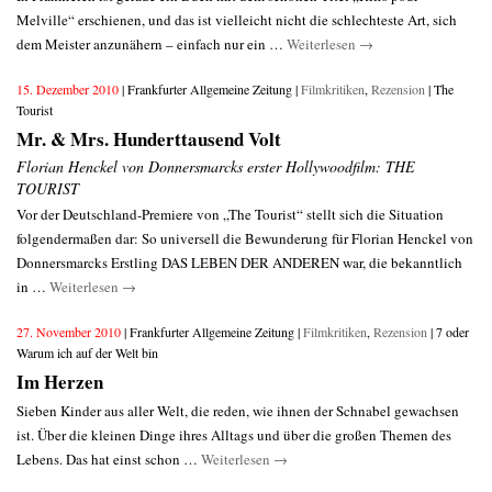
Melville“ erschienen, und das ist vielleicht nicht die schlechteste Art, sich
dem Meister anzunähern – einfach nur ein …
Weiterlesen
→
15. Dezember 2010
| Frankfurter Allgemeine Zeitung |
Filmkritiken
,
Rezension
| The
Tourist
Mr. & Mrs. Hunderttausend Volt
Florian Henckel von Donnersmarcks erster Hollywoodfilm: THE
TOURIST
Vor der Deutschland-Premiere von „The Tourist“ stellt sich die Situation
folgendermaßen dar: So universell die Bewunderung für Florian Henckel von
Donnersmarcks Erstling DAS LEBEN DER ANDEREN war, die bekanntlich
in …
Weiterlesen
→
27. November 2010
| Frankfurter Allgemeine Zeitung |
Filmkritiken
,
Rezension
| 7 oder
Warum ich auf der Welt bin
Im Herzen
Sieben Kinder aus aller Welt, die reden, wie ihnen der Schnabel gewachsen
ist. Über die kleinen Dinge ihres Alltags und über die großen Themen des
Lebens. Das hat einst schon …
Weiterlesen
→