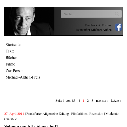
Feedback & Forum:
Remember Michael Althen
Startseite
Texte
Bücher
Filme
Zur Person
Michael-Althen-Preis
Seite 1 von 45 |
1
2
3
nächste ›
Letzte »
27. April 2011
| Frankfurter Allgemeine Zeitung |
Filmkritiken
,
Rezension
| Moderato
Cantabile
Sehnen nach Leidenschaft