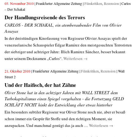
03. November 2010
| Frankfurter Allgemeine Zeitung |
Filmkritiken
,
Rezension
| Carlos
– Der Schakal
Der Handlungsreisende des Terrors
CARLOS - DER SCHAKAL, ein atemberaubender Film von Olivier
Assayas
In der dreistündigen Kinofassung von Regisseur Olivier Assayas spielt der
venezuelanische Schauspieler Édgar Ramírez den meistgesuchten Terroristen
der siebziger und achtziger Jahre: Illich Ramirez Sánchez, besser bekannt
unter seinem Decknamen „Carlos“.
Weiterlesen
→
21. Oktober 2010
| Frankfurter Allgemeine Zeitung |
Filmkritiken
,
Rezension
| Wall
Street 2
Und der Haifisch, der hat Zähne
Oliver Stone hat in den achtziger Jahren mit WALL STREET dem
Turbokapitalismus einen Spiegel vorgehalten - die Fortsetzung GELD
SCHLÄFT NICHT hinkt der Entwicklung eher etwas hinterher
Ein besonders subtiler Regisseur war Oliver Stone noch nie, aber er besaß
schon immer ein Gespür für Stoffe und den richtigen Moment, sie
anzupacken. Und manchmal genügt das ja auch …
Weiterlesen
→