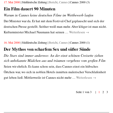
17. Mai 2000
| Süddeutsche Zeitung |
Bericht
,
Cannes
| Cannes 2000 (3)
Ein Film dauert 90 Minuten
Warum in Cannes keine deutschen Filme im Wettbewerb laufen
Der Minister war da. Er hat mit dem Festival-Chef geplauscht und sich der
deutschen Presse gestellt. Seither weiß man mehr. Aber klüger ist man nicht.
Kulturminister Michael Naumann hat seinen …
Weiterlesen
→
16. Mai 2000
| Süddeutsche Zeitung |
Bericht
,
Cannes
| Cannes 2000 (1)
Der Mythos von scharfem Sex und süßer Sünde
Die Stars sind immer anderswo: An der einst schönen Croisette ziehen
sich unbekannte Mädchen aus und träumen vergebens vom großen Film
Seien wir ehrlich. Es kann schon sein, dass Cannes einst ein hübsches
Örtchen war, wo sich in noblen Hotels inmitten malerischer Verschlafenheit
gut leben ließ. Mittlerweile ist Cannes nicht mehr …
Weiterlesen
→
Seite 1 von 3 |
1
2
3