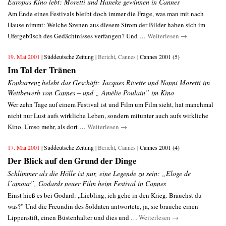
Europas Kino lebt: Moretti und Haneke gewinnen in Cannes
Am Ende eines Festivals bleibt doch immer die Frage, was man mit nach
Hause nimmt: Welche Szenen aus diesem Strom der Bilder haben sich im
Ufergebüsch des Gedächtnisses verfangen? Und …
Weiterlesen
→
19. Mai 2001
| Süddeutsche Zeitung |
Bericht
,
Cannes
| Cannes 2001 (5)
Im Tal der Tränen
Konkurrenz belebt das Geschäft: Jacques Rivette und Nanni Moretti im
Wettbewerb von Cannes – und „ Amélie Poulain” im Kino
Wer zehn Tage auf einem Festival ist und Film um Film sieht, hat manchmal
nicht nur Lust aufs wirkliche Leben, sondern mitunter auch aufs wirkliche
Kino. Umso mehr, als dort …
Weiterlesen
→
17. Mai 2001
| Süddeutsche Zeitung |
Bericht
,
Cannes
| Cannes 2001 (4)
Der Blick auf den Grund der Dinge
Schlimmer als die Hölle ist nur, eine Legende zu sein: „Eloge de
l’amour”, Godards neuer Film beim Festival in Cannes
Einst hieß es bei Godard: „Liebling, ich gehe in den Krieg. Brauchst du
was?” Und die Freundin des Soldaten antwortete, ja, sie brauche einen
Lippenstift, einen Büstenhalter und dies und …
Weiterlesen
→