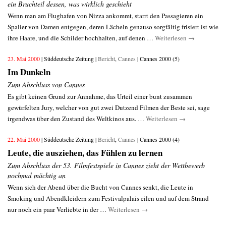
ein Bruchteil dessen, was wirklich geschieht
Wenn man am Flughafen von Nizza ankommt, starrt den Passagieren ein
Spalier von Damen entgegen, deren Lächeln genauso sorgfältig frisiert ist wie
ihre Haare, und die Schilder hochhalten, auf denen …
Weiterlesen
→
23. Mai 2000
| Süddeutsche Zeitung |
Bericht
,
Cannes
| Cannes 2000 (5)
Im Dunkeln
Zum Abschluss von Cannes
Es gibt keinen Grund zur Annahme, das Urteil einer bunt zusammen
gewürfelten Jury, welcher von gut zwei Dutzend Filmen der Beste sei, sage
irgendwas über den Zustand des Weltkinos aus. …
Weiterlesen
→
22. Mai 2000
| Süddeutsche Zeitung |
Bericht
,
Cannes
| Cannes 2000 (4)
Leute, die ausziehen, das Fühlen zu lernen
Zum Abschluss der 53. Filmfestspiele in Cannes zieht der Wettbewerb
nochmal mächtig an
Wenn sich der Abend über die Bucht von Cannes senkt, die Leute in
Smoking und Abendkleidern zum Festivalpalais eilen und auf dem Strand
nur noch ein paar Verliebte in der …
Weiterlesen
→