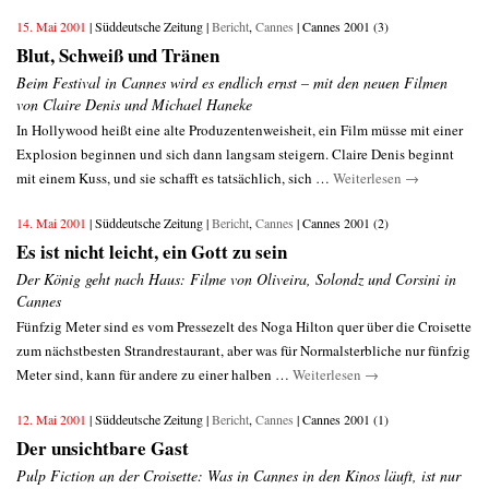
15. Mai 2001
| Süddeutsche Zeitung |
Bericht
,
Cannes
| Cannes 2001 (3)
Blut, Schweiß und Tränen
Beim Festival in Cannes wird es endlich ernst – mit den neuen Filmen
von Claire Denis und Michael Haneke
In Hollywood heißt eine alte Produzentenweisheit, ein Film müsse mit einer
Explosion beginnen und sich dann langsam steigern. Claire Denis beginnt
mit einem Kuss, und sie schafft es tatsächlich, sich …
Weiterlesen
→
14. Mai 2001
| Süddeutsche Zeitung |
Bericht
,
Cannes
| Cannes 2001 (2)
Es ist nicht leicht, ein Gott zu sein
Der König geht nach Haus: Filme von Oliveira, Solondz und Corsini in
Cannes
Fünfzig Meter sind es vom Pressezelt des Noga Hilton quer über die Croisette
zum nächstbesten Strandrestaurant, aber was für Normalsterbliche nur fünfzig
Meter sind, kann für andere zu einer halben …
Weiterlesen
→
12. Mai 2001
| Süddeutsche Zeitung |
Bericht
,
Cannes
| Cannes 2001 (1)
Der unsichtbare Gast
Pulp Fiction an der Croisette: Was in Cannes in den Kinos läuft, ist nur