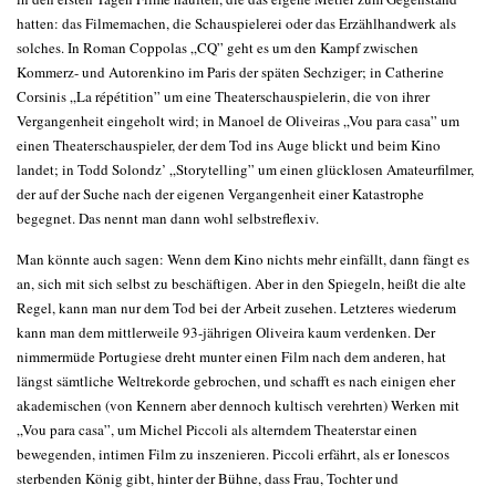
hatten: das Filmemachen, die Schauspielerei oder das Erzählhandwerk als
solches. In Roman Coppolas „CQ” geht es um den Kampf zwischen
Kommerz- und Autorenkino im Paris der späten Sechziger; in Catherine
Corsinis „La répétition” um eine Theaterschauspielerin, die von ihrer
Vergangenheit eingeholt wird; in Manoel de Oliveiras „Vou para casa” um
einen Theaterschauspieler, der dem Tod ins Auge blickt und beim Kino
landet; in Todd Solondz’ „Storytelling” um einen glücklosen Amateurfilmer,
der auf der Suche nach der eigenen Vergangenheit einer Katastrophe
begegnet. Das nennt man dann wohl selbstreflexiv.
Man könnte auch sagen: Wenn dem Kino nichts mehr einfällt, dann fängt es
an, sich mit sich selbst zu beschäftigen. Aber in den Spiegeln, heißt die alte
Regel, kann man nur dem Tod bei der Arbeit zusehen. Letzteres wiederum
kann man dem mittlerweile 93-jährigen Oliveira kaum verdenken. Der
nimmermüde Portugiese dreht munter einen Film nach dem anderen, hat
längst sämtliche Weltrekorde gebrochen, und schafft es nach einigen eher
akademischen (von Kennern aber dennoch kultisch verehrten) Werken mit
„Vou para casa”, um Michel Piccoli als alterndem Theaterstar einen
bewegenden, intimen Film zu inszenieren. Piccoli erfährt, als er Ionescos
sterbenden König gibt, hinter der Bühne, dass Frau, Tochter und