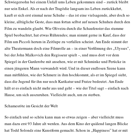
Schwiegersohn bei einem Unfall ums Leben gekommen sind – zurück bleibt
nur sein Enkel. Als er nach der Tragödie langsam ins Leben zurückkehrt,
kauft er sich erst einmal neue Schuhe – das ist eine vielsagende, aber doch so
kleine, alltägliche Geste, dass man fortan selbst auf neuen Schuhen durch den
Film zu wandeln glaubt. Wie Oliveira durch die Schaufenster das stumme
Spiel beobachtet, hat etwas Rührendes; man nimmt gerne in Kauf, dass der
Film um Piccoli herum in Zeitlupe zu verfallen scheint. Am Ende nimmt der
alte Theatermann doch eine Filmrolle an – in einer Verfilmung des „Ulysses”,
bei der John Malkovich den Regisseur spielt –, und muss dort vor dem
Spiegel in der Garderobe mit ansehen, wie er mit Schminke und Perücke in
einen jüngeren Mann verwandelt wird. Und in dieser endlosen Szene kann
man mitfühlen, wie der Schmerz in ihm hochkommt, als er im Spiegel sieht,
dass die Jugend für ihn nur noch Karikatur und Fratze bedeutet. Am Ende
hält er es einfach nicht mehr aus und geht – wie der Titel sagt – einfach nach
Hause, um sich auszuruhen. Vielleicht auch, um zu sterben.
Schamesröte im Gesicht der Welt
So einfach und so schön kann man so etwas zeigen – aber vielleicht muss
man dazu erst 93 Jahre alt werden. Aus dem Kino der quälend langen Blicke
hat Todd Solondz eine Kunstform gemacht. Schon in „Happiness” hat er mit