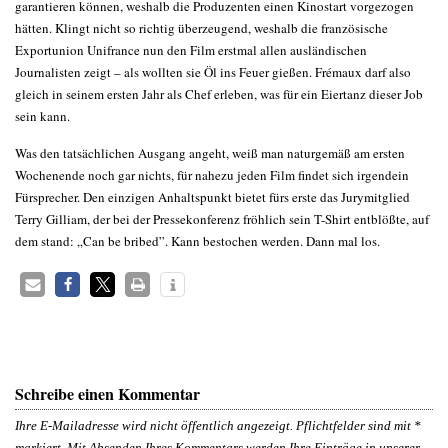
garantieren können, weshalb die Produzenten einen Kinostart vorgezogen
hätten. Klingt nicht so richtig überzeugend, weshalb die französische
Exportunion Unifrance nun den Film erstmal allen ausländischen
Journalisten zeigt – als wollten sie Öl ins Feuer gießen. Frémaux darf also
gleich in seinem ersten Jahr als Chef erleben, was für ein Eiertanz dieser Job
sein kann.
Was den tatsächlichen Ausgang angeht, weiß man naturgemäß am ersten
Wochenende noch gar nichts, für nahezu jeden Film findet sich irgendein
Fürsprecher. Den einzigen Anhaltspunkt bietet fürs erste das Jurymitglied
Terry Gilliam, der bei der Pressekonferenz fröhlich sein T-Shirt entblößte, auf
dem stand: „Can be bribed”. Kann bestochen werden. Dann mal los.
Schreibe einen Kommentar
Ihre E-Mailadresse wird nicht öffentlich angezeigt. Pflichtfelder sind mit
*
markiert. Mit Absenden Ihres Kommentars werden Ihre Einträge in unserer