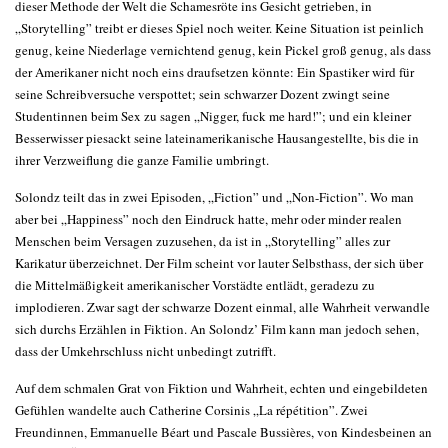
dieser Methode der Welt die Schamesröte ins Gesicht getrieben, in
„Storytelling” treibt er dieses Spiel noch weiter. Keine Situation ist peinlich
genug, keine Niederlage vernichtend genug, kein Pickel groß genug, als dass
der Amerikaner nicht noch eins draufsetzen könnte: Ein Spastiker wird für
seine Schreibversuche verspottet; sein schwarzer Dozent zwingt seine
Studentinnen beim Sex zu sagen „Nigger, fuck me hard!”; und ein kleiner
Besserwisser piesackt seine lateinamerikanische Hausangestellte, bis die in
ihrer Verzweiflung die ganze Familie umbringt.
Solondz teilt das in zwei Episoden, „Fiction” und „Non-Fiction”. Wo man
aber bei „Happiness” noch den Eindruck hatte, mehr oder minder realen
Menschen beim Versagen zuzusehen, da ist in „Storytelling” alles zur
Karikatur überzeichnet. Der Film scheint vor lauter Selbsthass, der sich über
die Mittelmäßigkeit amerikanischer Vorstädte entlädt, geradezu zu
implodieren. Zwar sagt der schwarze Dozent einmal, alle Wahrheit verwandle
sich durchs Erzählen in Fiktion. An Solondz’ Film kann man jedoch sehen,
dass der Umkehrschluss nicht unbedingt zutrifft.
Auf dem schmalen Grat von Fiktion und Wahrheit, echten und eingebildeten
Gefühlen wandelte auch Catherine Corsinis „La répétition”. Zwei
Freundinnen, Emmanuelle Béart und Pascale Bussières, von Kindesbeinen an