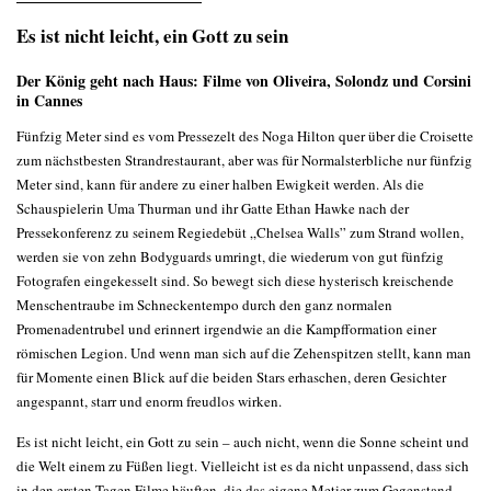
Es ist nicht leicht, ein Gott zu sein
Der König geht nach Haus: Filme von Oliveira, Solondz und Corsini
in Cannes
Fünfzig Meter sind es vom Pressezelt des Noga Hilton quer über die Croisette
zum nächstbesten Strandrestaurant, aber was für Normalsterbliche nur fünfzig
Meter sind, kann für andere zu einer halben Ewigkeit werden. Als die
Schauspielerin Uma Thurman und ihr Gatte Ethan Hawke nach der
Pressekonferenz zu seinem Regiedebüt „Chelsea Walls” zum Strand wollen,
werden sie von zehn Bodyguards umringt, die wiederum von gut fünfzig
Fotografen eingekesselt sind. So bewegt sich diese hysterisch kreischende
Menschentraube im Schneckentempo durch den ganz normalen
Promenadentrubel und erinnert irgendwie an die Kampfformation einer
römischen Legion. Und wenn man sich auf die Zehenspitzen stellt, kann man
für Momente einen Blick auf die beiden Stars erhaschen, deren Gesichter
angespannt, starr und enorm freudlos wirken.
Es ist nicht leicht, ein Gott zu sein – auch nicht, wenn die Sonne scheint und
die Welt einem zu Füßen liegt. Vielleicht ist es da nicht unpassend, dass sich
in den ersten Tagen Filme häuften, die das eigene Metier zum Gegenstand