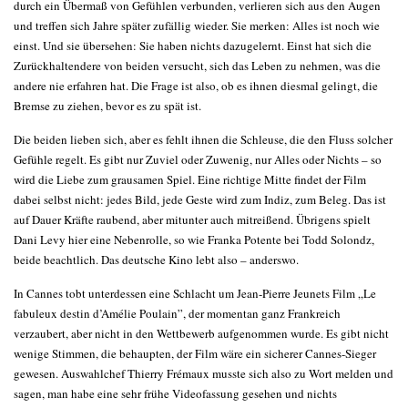
durch ein Übermaß von Gefühlen verbunden, verlieren sich aus den Augen
und treffen sich Jahre später zufällig wieder. Sie merken: Alles ist noch wie
einst. Und sie übersehen: Sie haben nichts dazugelernt. Einst hat sich die
Zurückhaltendere von beiden versucht, sich das Leben zu nehmen, was die
andere nie erfahren hat. Die Frage ist also, ob es ihnen diesmal gelingt, die
Bremse zu ziehen, bevor es zu spät ist.
Die beiden lieben sich, aber es fehlt ihnen die Schleuse, die den Fluss solcher
Gefühle regelt. Es gibt nur Zuviel oder Zuwenig, nur Alles oder Nichts – so
wird die Liebe zum grausamen Spiel. Eine richtige Mitte findet der Film
dabei selbst nicht: jedes Bild, jede Geste wird zum Indiz, zum Beleg. Das ist
auf Dauer Kräfte raubend, aber mitunter auch mitreißend. Übrigens spielt
Dani Levy hier eine Nebenrolle, so wie Franka Potente bei Todd Solondz,
beide beachtlich. Das deutsche Kino lebt also – anderswo.
In Cannes tobt unterdessen eine Schlacht um Jean-Pierre Jeunets Film „Le
fabuleux destin d’Amélie Poulain”, der momentan ganz Frankreich
verzaubert, aber nicht in den Wettbewerb aufgenommen wurde. Es gibt nicht
wenige Stimmen, die behaupten, der Film wäre ein sicherer Cannes-Sieger
gewesen. Auswahlchef Thierry Frémaux musste sich also zu Wort melden und
sagen, man habe eine sehr frühe Videofassung gesehen und nichts