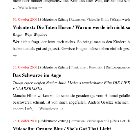
mehr oder minder anspruchsvolles Kino aus aller Welt, das zumeist sch
…
Weiterlesen
→
30. Oktober 2000
| Süddeutsche Zeitung |
Rezension
,
Videoclip-Kritik
| Warum werde 
Videotext: Die Toten Hosen / Warum werde ich nicht s
Regie: Wim Wenders
Wer nichts fragt, der lernt auch nichts. So bringt man es den Kindern b
haben damals gut aufgepasst. Gewisse Fragen müssen eben einfach ges
→
25. Oktober 2000
| Süddeutsche Zeitung |
Filmkritiken
,
Rezension
| Die Liebenden de
Das Schwarze im Auge
Traum einer weißen Nacht: Julio Medems wunderbarer Film DIE L
POLARKREISES
Manche Filme wirken so, als seien sie geradewegs vom Himmel gefall
beschweren scheint, ist von ihnen abgefallen. Andere Gesetze scheinen 
andere Luft, …
Weiterlesen
→
23. Oktober 2000
| Süddeutsche Zeitung |
Rezension
,
Videoclip-Kritik
| She’s Got Th
Videoclip: Orange Blue / She's Got That Light