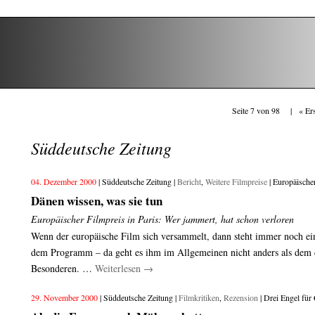
Seite 7 von 98 |
« Er
Süddeutsche Zeitung
04. Dezember 2000
| Süddeutsche Zeitung |
Bericht
,
Weitere Filmpreise
| Europäische
Dänen wissen, was sie tun
Europäischer Filmpreis in Paris: Wer jammert, hat schon verloren
Wenn der europäische Film sich versammelt, dann steht immer noch e
dem Programm – da geht es ihm im Allgemeinen nicht anders als dem 
Besonderen. …
Weiterlesen
→
29. November 2000
| Süddeutsche Zeitung |
Filmkritiken
,
Rezension
| Drei Engel für 