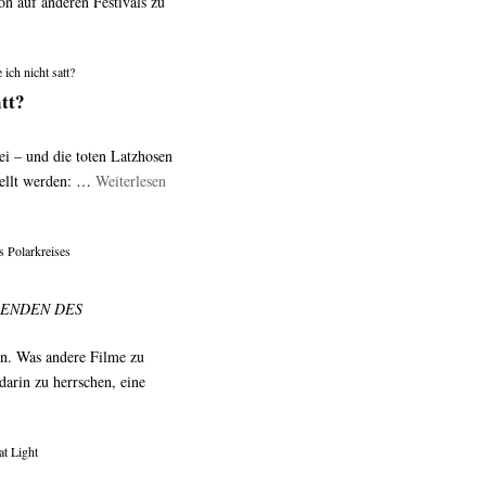
on auf anderen Festivals zu
ich nicht satt?
att?
ei – und die toten Latzhosen
tellt werden: …
Weiterlesen
s Polarkreises
IEBENDEN DES
en. Was andere Filme zu
darin zu herrschen, eine
at Light