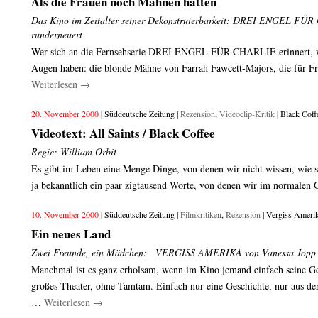
Als die Frauen noch Mähnen hatten
Das Kino im Zeitalter seiner Dekonstruierbarkeit: DREI ENGEL FÜ
runderneuert
Wer sich an die Fernsehserie DREI ENGEL FÜR CHARLIE erinnert, wi
Augen haben: die blonde Mähne von Farrah Fawcett-Majors, die für Fr
Weiterlesen
→
20. November 2000
| Süddeutsche Zeitung |
Rezension
,
Videoclip-Kritik
| Black Coff
Videotext: All Saints / Black Coffee
Regie: William Orbit
Es gibt im Leben eine Menge Dinge, von denen wir nicht wissen, wie s
ja bekanntlich ein paar zigtausend Worte, von denen wir im normale
10. November 2000
| Süddeutsche Zeitung |
Filmkritiken
,
Rezension
| Vergiss Ameri
Ein neues Land
Zwei Freunde, ein Mädchen: VERGISS AMERIKA von Vanessa Jopp
Manchmal ist es ganz erholsam, wenn im Kino jemand einfach seine Ge
großes Theater, ohne Tamtam. Einfach nur eine Geschichte, nur aus der
…
Weiterlesen
→