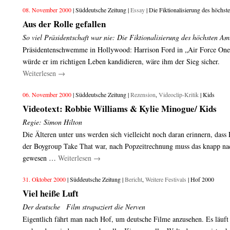
08. November 2000
| Süddeutsche Zeitung |
Essay
| Die Fiktionalisierung des höchs
Aus der Rolle gefallen
So viel Präsidentschaft war nie: Die Fiktionalisierung des höchsten 
Präsidentenschwemme in Hollywood: Harrison Ford in „Air Force One
würde er im richtigen Leben kandidieren, wäre ihm der Sieg sicher.
Weiterlesen
→
06. November 2000
| Süddeutsche Zeitung |
Rezension
,
Videoclip-Kritik
| Kids
Videotext: Robbie Williams & Kylie Minogue/ Kids
Regie: Simon Hilton
Die Älteren unter uns werden sich vielleicht noch daran erinnern, dass
der Boygroup Take That war, nach Popzeitrechnung muss das knapp n
gewesen …
Weiterlesen
→
31. Oktober 2000
| Süddeutsche Zeitung |
Bericht
,
Weitere Festivals
| Hof 2000
Viel heiße Luft
Der deutsche Film strapaziert die Nerven
Eigentlich fährt man nach Hof, um deutsche Filme anzusehen. Es läuft