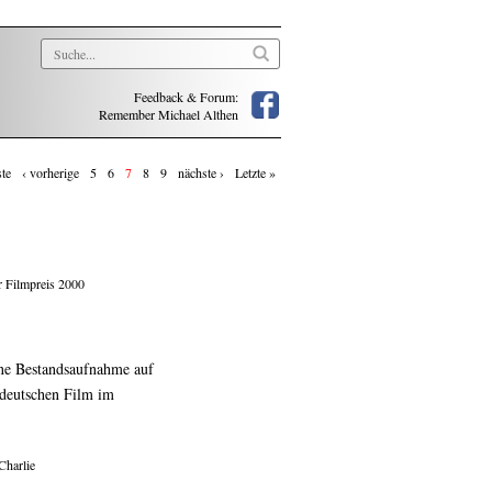
Feedback & Forum:
Remember Michael Althen
ste
‹ vorherige
5
6
7
8
9
nächste ›
Letzte »
r Filmpreis 2000
ine Bestandsaufnahme auf
deutschen Film im
Charlie