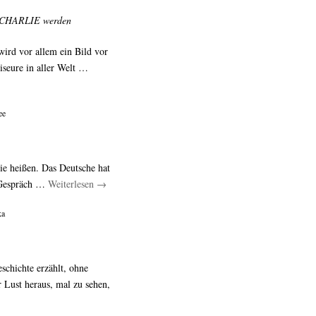
R CHARLIE werden
rd vor allem ein Bild vor
iseure in aller Welt …
ee
ie heißen. Das Deutsche hat
n Gespräch …
Weiterlesen
→
ka
schichte erzählt, ohne
 Lust heraus, mal zu sehen,