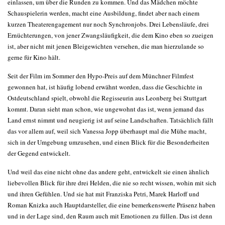
einlassen, um über die Runden zu kommen. Und das Mädchen möchte
Schauspielerin werden, macht eine Ausbildung, findet aber nach einem
kurzen Theaterengagement nur noch Synchronjobs. Drei Lebensläufe, drei
Ernüchterungen, von jener Zwangsläufigkeit, die dem Kino eben so zueigen
ist, aber nicht mit jenen Bleigewichten versehen, die man hierzulande so
gerne für Kino hält.
Seit der Film im Sommer den Hypo-Preis auf dem Münchner Filmfest
gewonnen hat, ist häufig lobend erwähnt worden, dass die Geschichte in
Ostdeutschland spielt, obwohl die Regisseurin aus Leonberg bei Stuttgart
kommt. Daran sieht man schon, wie ungewohnt das ist, wenn jemand das
Land ernst nimmt und neugierig ist auf seine Landschaften. Tatsächlich fällt
das vor allem auf, weil sich Vanessa Jopp überhaupt mal die Mühe macht,
sich in der Umgebung umzusehen, und einen Blick für die Besonderheiten
der Gegend entwickelt.
Und weil das eine nicht ohne das andere geht, entwickelt sie einen ähnlich
liebevollen Blick für ihre drei Helden, die nie so recht wissen, wohin mit sich
und ihren Gefühlen. Und sie hat mit Franziska Petri, Marek Harloff und
Roman Knizka auch Hauptdarsteller, die eine bemerkenswerte Präsenz haben
und in der Lage sind, den Raum auch mit Emotionen zu füllen. Das ist denn