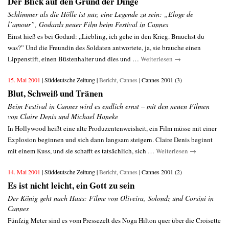
Der Blick auf den Grund der Dinge
Schlimmer als die Hölle ist nur, eine Legende zu sein: „Eloge de
l’amour”, Godards neuer Film beim Festival in Cannes
Einst hieß es bei Godard: „Liebling, ich gehe in den Krieg. Brauchst du
was?” Und die Freundin des Soldaten antwortete, ja, sie brauche einen
Lippenstift, einen Büstenhalter und dies und …
Weiterlesen
→
15. Mai 2001
| Süddeutsche Zeitung |
Bericht
,
Cannes
| Cannes 2001 (3)
Blut, Schweiß und Tränen
Beim Festival in Cannes wird es endlich ernst – mit den neuen Filmen
von Claire Denis und Michael Haneke
In Hollywood heißt eine alte Produzentenweisheit, ein Film müsse mit einer
Explosion beginnen und sich dann langsam steigern. Claire Denis beginnt
mit einem Kuss, und sie schafft es tatsächlich, sich …
Weiterlesen
→
14. Mai 2001
| Süddeutsche Zeitung |
Bericht
,
Cannes
| Cannes 2001 (2)
Es ist nicht leicht, ein Gott zu sein
Der König geht nach Haus: Filme von Oliveira, Solondz und Corsini in
Cannes
Fünfzig Meter sind es vom Pressezelt des Noga Hilton quer über die Croisette