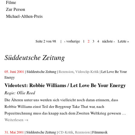
Filme
Zur Person
Michael-Althen-Preis
Seite 2 von 98 |
‹ vorherige
1
2
3
4
nächste ›
Letzte »
Süddeutsche Zeitung
05. Juni 2001
| Süddeutsche Zeitung |
Rezension
,
Videoclip-Kritik
| Let Love Be Your
Energy
Videotext: Robbie Williams / Let Love Be Your Energy
Regie: Ollie Reed
Die Älteren unter uns werden sich vielleicht noch daran erinnern, dass
Robbie Williams einst Teil der Boygroup Take That war, nach
Popzeitrechnung muss das knapp nach dem Zweiten Weltkrieg gewesen …
Weiterlesen
→
31. Mai 2001
| Süddeutsche Zeitung |
CD-Kritik
,
Rezension
| Filmmusik