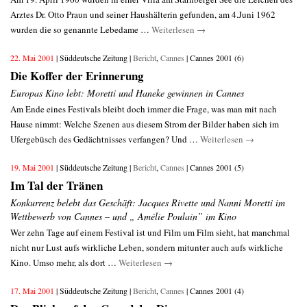
Arztes Dr. Otto Praun und seiner Haushälterin gefunden, am 4.Juni 1962
wurden die so genannte Lebedame …
Weiterlesen
→
22. Mai 2001
| Süddeutsche Zeitung |
Bericht
,
Cannes
| Cannes 2001 (6)
Die Koffer der Erinnerung
Europas Kino lebt: Moretti und Haneke gewinnen in Cannes
Am Ende eines Festivals bleibt doch immer die Frage, was man mit nach
Hause nimmt: Welche Szenen aus diesem Strom der Bilder haben sich im
Ufergebüsch des Gedächtnisses verfangen? Und …
Weiterlesen
→
19. Mai 2001
| Süddeutsche Zeitung |
Bericht
,
Cannes
| Cannes 2001 (5)
Im Tal der Tränen
Konkurrenz belebt das Geschäft: Jacques Rivette und Nanni Moretti im
Wettbewerb von Cannes – und „ Amélie Poulain” im Kino
Wer zehn Tage auf einem Festival ist und Film um Film sieht, hat manchmal
nicht nur Lust aufs wirkliche Leben, sondern mitunter auch aufs wirkliche
Kino. Umso mehr, als dort …
Weiterlesen
→
17. Mai 2001
| Süddeutsche Zeitung |
Bericht
,
Cannes
| Cannes 2001 (4)