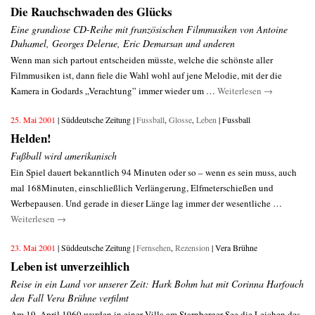
Die Rauchschwaden des Glücks
Eine grandiose CD-Reihe mit französischen Filmmusiken von Antoine
Duhamel, Georges Delerue, Eric Demarsan und anderen
Wenn man sich partout entscheiden müsste, welche die schönste aller
Filmmusiken ist, dann fiele die Wahl wohl auf jene Melodie, mit der die
Kamera in Godards „Verachtung” immer wieder um …
Weiterlesen
→
25. Mai 2001
| Süddeutsche Zeitung |
Fussball
,
Glosse
,
Leben
| Fussball
Helden!
Fußball wird amerikanisch
Ein Spiel dauert bekanntlich 94 Minuten oder so – wenn es sein muss, auch
mal 168Minuten, einschließlich Verlängerung, Elfmeterschießen und
Werbepausen. Und gerade in dieser Länge lag immer der wesentliche …
Weiterlesen
→
23. Mai 2001
| Süddeutsche Zeitung |
Fernsehen
,
Rezension
| Vera Brühne
Leben ist unverzeihlich
Reise in ein Land vor unserer Zeit: Hark Bohm hat mit Corinna Harfouch
den Fall Vera Brühne verfilmt
Am 19. April 1960 wurden in einer Villa am Starnberger See die Leichen des