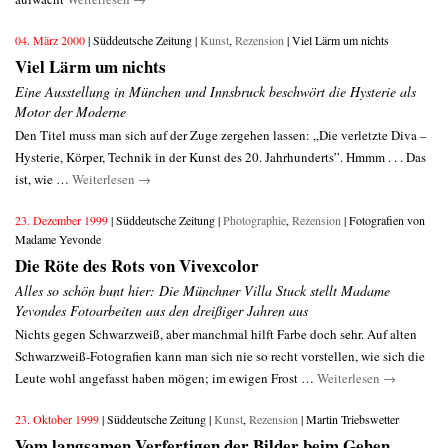
04. März 2000
| Süddeutsche Zeitung |
Kunst
,
Rezension
| Viel Lärm um nichts
Viel Lärm um nichts
Eine Ausstellung in München und Innsbruck beschwört die Hysterie als
Motor der Moderne
Den Titel muss man sich auf der Zuge zergehen lassen: „Die verletzte Diva –
Hysterie, Körper, Technik in der Kunst des 20. Jahrhunderts”. Hmmm . . . Das
ist, wie …
Weiterlesen
→
23. Dezember 1999
| Süddeutsche Zeitung |
Photographie
,
Rezension
| Fotografien von
Madame Yevonde
Die Röte des Rots von Vivexcolor
Alles so schön bunt hier: Die Münchner Villa Stuck stellt Madame
Yevondes Fotoarbeiten aus den dreißiger Jahren aus
Nichts gegen Schwarzweiß, aber manchmal hilft Farbe doch sehr. Auf alten
Schwarzweiß-Fotografien kann man sich nie so recht vorstellen, wie sich die
Leute wohl angefasst haben mögen; im ewigen Frost …
Weiterlesen
→
23. Oktober 1999
| Süddeutsche Zeitung |
Kunst
,
Rezension
| Martin Triebswetter
Vom langsamen Verfertigen der Bilder beim Gehen