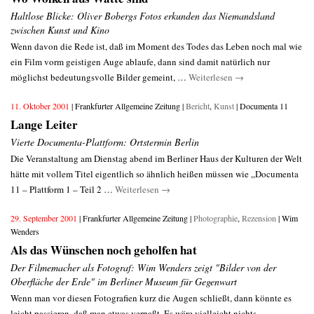
Haltlose Blicke: Oliver Bobergs Fotos erkunden das Niemandsland
zwischen Kunst und Kino
Wenn davon die Rede ist, daß im Moment des Todes das Leben noch mal wie
ein Film vorm geistigen Auge ablaufe, dann sind damit natürlich nur
möglichst bedeutungsvolle Bilder gemeint, …
Weiterlesen
→
11. Oktober 2001
| Frankfurter Allgemeine Zeitung |
Bericht
,
Kunst
| Documenta 11
Lange Leiter
Vierte Documenta-Plattform: Ortstermin Berlin
Die Veranstaltung am Dienstag abend im Berliner Haus der Kulturen der Welt
hätte mit vollem Titel eigentlich so ähnlich heißen müssen wie „Documenta
11 – Plattform 1 – Teil 2 …
Weiterlesen
→
29. September 2001
| Frankfurter Allgemeine Zeitung |
Photographie
,
Rezension
| Wim
Wenders
Als das Wünschen noch geholfen hat
Der Filmemacher als Fotograf: Wim Wenders zeigt "Bilder von der
Oberfläche der Erde" im Berliner Museum für Gegenwart
Wenn man vor diesen Fotografien kurz die Augen schließt, dann könnte es
leicht passieren, daß man etwas verpaßt. Es wäre vielleicht nichts