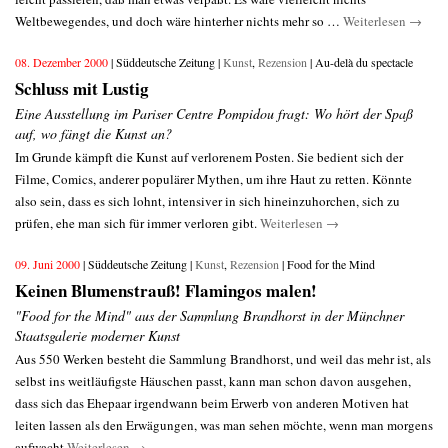
Weltbewegendes, und doch wäre hinterher nichts mehr so …
Weiterlesen
→
08. Dezember 2000
| Süddeutsche Zeitung |
Kunst
,
Rezension
| Au-delà du spectacle
Schluss mit Lustig
Eine Ausstellung im Pariser Centre Pompidou fragt: Wo hört der Spaß
auf, wo fängt die Kunst an?
Im Grunde kämpft die Kunst auf verlorenem Posten. Sie bedient sich der
Filme, Comics, anderer populärer Mythen, um ihre Haut zu retten. Könnte
also sein, dass es sich lohnt, intensiver in sich hineinzuhorchen, sich zu
prüfen, ehe man sich für immer verloren gibt.
Weiterlesen
→
09. Juni 2000
| Süddeutsche Zeitung |
Kunst
,
Rezension
| Food for the Mind
Keinen Blumenstrauß! Flamingos malen!
"Food for the Mind" aus der Sammlung Brandhorst in der Münchner
Staatsgalerie moderner Kunst
Aus 550 Werken besteht die Sammlung Brandhorst, und weil das mehr ist, als
selbst ins weitläufigste Häuschen passt, kann man schon davon ausgehen,
dass sich das Ehepaar irgendwann beim Erwerb von anderen Motiven hat
leiten lassen als den Erwägungen, was man sehen möchte, wenn man morgens
aufwacht
Weiterlesen
→