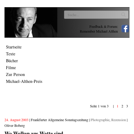
Feedback & Forum:
Remember Michael Althen
Startseite
Texte
Bücher
Filme
Zur Person
Michael-Althen-Preis
Seite 1 von 3 |
1
2
3
24. August 2003
| Frankfurter Allgemeine Sonntagszeitung |
Photographie
,
Rezension
|
Oliver Boberg
Wo Wolken aus Watte sind