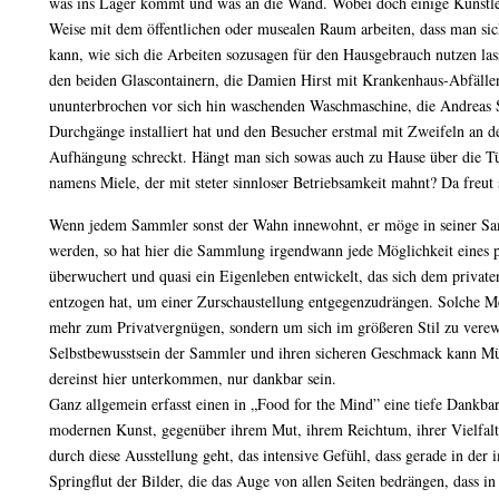
was ins Lager kommt und was an die Wand. Wobei doch einige Künstler 
Weise mit dem öffentlichen oder musealen Raum arbeiten, dass man sic
kann, wie sich die Arbeiten sozusagen für den Hausgebrauch nutzen las
den beiden Glascontainern, die Damien Hirst mit Krankenhaus-Abfällen
ununterbrochen vor sich hin waschenden Waschmaschine, die Andreas 
Durchgänge installiert hat und den Besucher erstmal mit Zweifeln an de
Aufhängung schreckt. Hängt man sich sowas auch zu Hause über die Tür
namens Miele, der mit steter sinnloser Betriebsamkeit mahnt? Da freut 
Wenn jedem Sammler sonst der Wahn innewohnt, er möge in seiner S
werden, so hat hier die Sammlung irgendwann jede Möglichkeit eines 
überwuchert und quasi ein Eigenleben entwickelt, das sich dem private
entzogen hat, um einer Zurschaustellung entgegenzudrängen. Solche 
mehr zum Privatvergnügen, sondern um sich im größeren Stil zu verew
Selbstbewusstsein der Sammler und ihren sicheren Geschmack kann Mü
dereinst hier unterkommen, nur dankbar sein.
Ganz allgemein erfasst einen in „Food for the Mind” eine tiefe Dankba
modernen Kunst, gegenüber ihrem Mut, ihrem Reichtum, ihrer Vielfa
durch diese Ausstellung geht, das intensive Gefühl, dass gerade in de
Springflut der Bilder, die das Auge von allen Seiten bedrängen, dass i