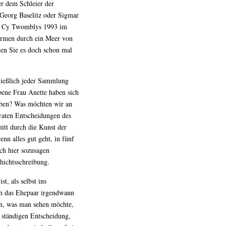
er dem Schleier der
 Georg Baselitz oder Sigmar
och Cy Twomblys 1993 im
Formen durch ein Meer von
ken Sie es doch schon mal
hließlich jeder Sammlung
bene Frau Anette haben sich
leben? Was möchten wir an
ivaten Entscheidungen des
itt durch die Kunst der
nn alles gut geht, in fünf
ch hier sozusagen
chichtsschreibung.
, als selbst ins
ch das Ehepaar irgendwann
en, was man sehen möchte,
 ständigen Entscheidung,