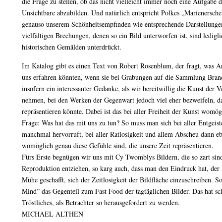
die Frage zu stellen, ob das nicht vielleicht immer noch eine Aufgabe d
Unsichtbare abzubilden. Und natürlich entspricht Polkes „Marienersche
genauso unserem Schönheitsempfinden wie entsprechende Darstellunge
vielfältigen Brechungen, denen so ein Bild unterworfen ist, sind ledigl
historischen Gemälden unterdrückt.
Im Katalog gibt es einen Text von Robert Rosenblum, der fragt, was 
uns erfahren könnten, wenn sie bei Grabungen auf die Sammlung Brand
insofern ein interessanter Gedanke, als wir bereitwillig die Kunst der 
nehmen, bei den Werken der Gegenwart jedoch viel eher bezweifeln, das
repräsentieren könnte. Dabei ist das bei aller Freiheit der Kunst womögl
Frage: Was hat das mit uns zu tun? So muss man sich bei aller Entgeis
manchmal hervorruft, bei aller Ratlosigkeit und allem Abscheu dann eb
womöglich genau diese Gefühle sind, die unsere Zeit repräsentieren.
Fürs Erste begnügen wir uns mit Cy Twomblys Bildern, die so zart sind,
Reproduktion entziehen, so karg auch, dass man den Eindruck hat, der 
Mühe geschafft, sich der Zeitlosigkeit der Bildfläche einzuschreiben. S
Mind” das Gegenteil zum Fast Food der tagtäglichen Bilder. Das hat s
Tröstliches, als Betrachter so herausgefordert zu werden.
MICHAEL ALTHEN