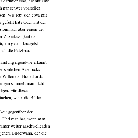
darunter sind, die auf eine
h nur schwer vorstellen
sen. Wie lebt sich etwa mit
 gefüllt hat? Oder mit der
Slominski über einem der
r Zuverlässigkeit der
, ein guter Hausgeist
sich die Putzfrau.
ammlung irgendwie erkannt
persönlichen Ausdrucks
n Willen der Brandhorsts
Mengen sammelt man nicht
igen. Für dieses
nchen, wenn die Bilder
rkeit gegenüber der
lt. Und man hat, wenn man
r immer weiter anschwellenden
n jenem Bilderwahn, der die