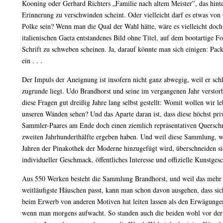
Kooning oder Gerhard Richters „Familie nach altem Meister”, das hint
Erinnerung zu verschwinden scheint. Oder vielleicht darf es etwas von
Polke sein? Wenn man die Qual der Wahl hätte, wäre es vielleicht d
italienischen Gaeta entstandenes Bild ohne Titel, auf dem bootartige 
Schrift zu schweben scheinen. Ja, darauf könnte man sich einigen: Pac
ein . . .
Der Impuls der Aneignung ist insofern nicht ganz abwegig, weil er sc
zugrunde liegt. Udo Brandhorst und seine im vergangenen Jahr verstor
diese Fragen gut dreißig Jahre lang selbst gestellt: Womit wollen wir 
unseren Wänden sehen? Und das Aparte daran ist, dass diese höchst pr
Sammler-Paares am Ende doch einen ziemlich repräsentativen Querschn
zweiten Jahrhunderthälfte ergeben haben. Und weil diese Sammlung, we
Jahren der Pinakothek der Moderne hinzugefügt wird, überschneiden si
individueller Geschmack, öffentliches Interesse und offizielle Kunstges
Aus 550 Werken besteht die Sammlung Brandhorst, und weil das mehr ist
weitläufigste Häuschen passt, kann man schon davon ausgehen, dass si
beim Erwerb von anderen Motiven hat leiten lassen als den Erwägung
wenn man morgens aufwacht. So standen auch die beiden wohl vor der