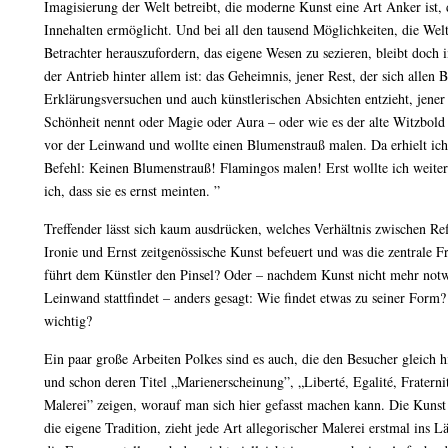
Imagisierung der Welt betreibt, die moderne Kunst eine Art Anker ist,
Innehalten ermöglicht. Und bei all den tausend Möglichkeiten, die Welt
Betrachter herauszufordern, das eigene Wesen zu sezieren, bleibt doch
der Antrieb hinter allem ist: das Geheimnis, jener Rest, der sich allen 
Erklärungsversuchen und auch künstlerischen Absichten entzieht, jene
Schönheit nennt oder Magie oder Aura – oder wie es der alte Witzbold 
vor der Leinwand und wollte einen Blumenstrauß malen. Da erhielt ic
Befehl: Keinen Blumenstrauß! Flamingos malen! Erst wollte ich weite
ich, dass sie es ernst meinten. ”
Treffender lässt sich kaum ausdrücken, welches Verhältnis zwischen Re
Ironie und Ernst zeitgenössische Kunst befeuert und was die zentrale Fr
führt dem Künstler den Pinsel? Oder – nachdem Kunst nicht mehr notw
Leinwand stattfindet – anders gesagt: Wie findet etwas zu seiner Form?
wichtig?
Ein paar große Arbeiten Polkes sind es auch, die den Besucher gleich
und schon deren Titel „Marienerscheinung”, „Liberté, Egalité, Fratern
Malerei” zeigen, worauf man sich hier gefasst machen kann. Die Kunst
die eigene Tradition, zieht jede Art allegorischer Malerei erstmal ins L