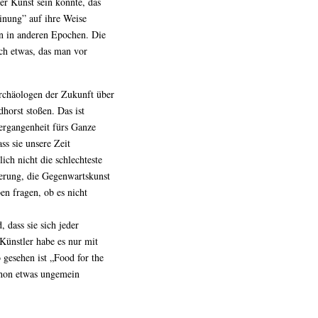
er Kunst sein könnte, das
inung” auf ihre Weise
n in anderen Epochen. Die
ich etwas, das man vor
Archäologen der Zukunft über
horst stoßen. Das ist
Vergangenheit fürs Ganze
s sie unsere Zeit
ich nicht die schlechteste
terung, die Gegenwartskunst
en fragen, ob es nicht
 dass sie sich jeder
Künstler habe es nur mit
o gesehen ist „Food for the
chon etwas ungemein