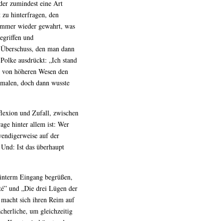
 der zumindest eine Art
 zu hinterfragen, den
 immer wieder gewahrt, was
Begriffen und
r Überschuss, den man dann
Polke ausdrückt: „Ich stand
h von höheren Wesen den
rmalen, doch dann wusste
flexion und Zufall, zwischen
age hinter allem ist: Wer
endigerweise auf der
 Und: Ist das überhaupt
 hinterm Eingang begrüßen,
ité” und „Die drei Lügen der
 macht sich ihren Reim auf
ächerliche, um gleichzeitig