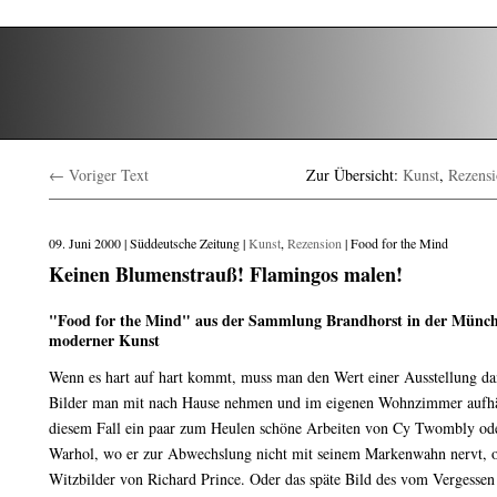
← Voriger Text
Zur Übersicht:
Kunst
,
Rezens
09. Juni 2000 | Süddeutsche Zeitung |
Kunst
,
Rezension
| Food for the Mind
Keinen Blumenstrauß! Flamingos malen!
"Food for the Mind" aus der Sammlung Brandhorst in der Münchn
moderner Kunst
Wenn es hart auf hart kommt, muss man den Wert einer Ausstellung da
Bilder man mit nach Hause nehmen und im eigenen Wohnzimmer aufhä
diesem Fall ein paar zum Heulen schöne Arbeiten von Cy Twombly od
Warhol, wo er zur Abwechslung nicht mit seinem Markenwahn nervt, od
Witzbilder von Richard Prince. Oder das späte Bild des vom Vergessen