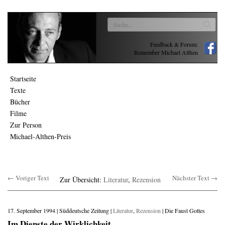
Feedback & Forum:
Remember Michael Althen
Startseite
Texte
Bücher
Filme
Zur Person
Michael-Althen-Preis
← Voriger Text
Nächster Text →
Zur Übersicht:
Literatur
,
Rezension
17. September 1994 | Süddeutsche Zeitung |
Literatur
,
Rezension
| Die Faust Gottes
Im Dienste der Wirklichkeit