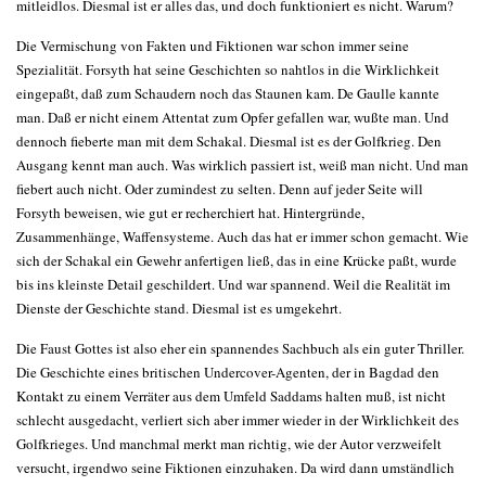
mitleidlos. Diesmal ist er alles das, und doch funktioniert es nicht. Warum?
Die Vermischung von Fakten und Fiktionen war schon immer seine
Spezialität. Forsyth hat seine Geschichten so nahtlos in die Wirklichkeit
eingepaßt, daß zum Schaudern noch das Staunen kam. De Gaulle kannte
man. Daß er nicht einem Attentat zum Opfer gefallen war, wußte man. Und
dennoch fieberte man mit dem Schakal. Diesmal ist es der Golfkrieg. Den
Ausgang kennt man auch. Was wirklich passiert ist, weiß man nicht. Und man
fiebert auch nicht. Oder zumindest zu selten. Denn auf jeder Seite will
Forsyth beweisen, wie gut er recherchiert hat. Hintergründe,
Zusammenhänge, Waffensysteme. Auch das hat er immer schon gemacht. Wie
sich der Schakal ein Gewehr anfertigen ließ, das in eine Krücke paßt, wurde
bis ins kleinste Detail geschildert. Und war spannend. Weil die Realität im
Dienste der Geschichte stand. Diesmal ist es umgekehrt.
Die Faust Gottes ist also eher ein spannendes Sachbuch als ein guter Thriller.
Die Geschichte eines britischen Undercover-Agenten, der in Bagdad den
Kontakt zu einem Verräter aus dem Umfeld Saddams halten muß, ist nicht
schlecht ausgedacht, verliert sich aber immer wieder in der Wirklichkeit des
Golfkrieges. Und manchmal merkt man richtig, wie der Autor verzweifelt
versucht, irgendwo seine Fiktionen einzuhaken. Da wird dann umständlich