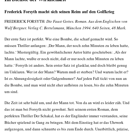
Frederick Forsyth macht sich seinen Reim auf den Golfkrieg
FREDERICK FORSYTH:
Die Faust Gottes. Roman. Aus dem Englischen von
Wulf Bergner. Verlag C. Bertelsmann, München 1994. 640 Seiten, 48 Mark.
Der erste Satz ist perfekt. Wie eine Bombe, die scharf gemacht wird. So
müssen Thriller anfangen: ‚Der Mann, der noch zehn Minuten zu leben hatte,
lachte.‘ Mustergültig. Ein gewöhnlicherer Autor hätte geschrieben: ‚Als der
Mann lachte, wußte er noch nicht, daß er nur noch zehn Minuten zu leben
hatte.‘ Forsyth ist anders. Sein erster Satz ist glasklar, und doch bleibt genug
im Unklaren. Wer ist der Mann? Warum muß er sterben? Und warum lacht er?
Ist es Ahnungslosigkeit oder Galgenhumor? Auf jeden Fall tickt von nun an
die Bombe, und man wird nicht eher aufhören zu lesen, bis die zehn Minuten
um sind.
Die Zeit ist sehr bald um, und der Mann tot. Von da an wird es leider zäh. Und
das ist man bei Forsyth nicht gewohnt. Seit seinem ersten Roman, dem
perfekten Thriller Der Schakal, hat es der Engländer immer verstanden, seine
Bücher spielend in Gang zu bringen. Mit dem Einstieg hat er das Uhrwerk
aufgezogen, und dann schnurrte es bis zum Ende durch. Unerbittlich, präzise,