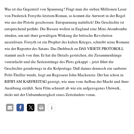
Was ist das Gegenteil von Spannung? Fragt man die sieben Millionen Leser
von Frederick Forsyths letztem Roman, so kommt die Antwort in der Regel
wie aus der Pistole geschossen: Entspannung natürlich! Die Geschichte ist
entsprechend perfide: Die Russen wollen in England eine Mini-Atombombe
zünden, um mit ihrer gewaltigen Wirkung die britische Revolution
auszulösen. Forsyth ist ein Prophet des kalten Krieges, schreibt seine Romane
wie der Reporter des Satans. Das Drehbuch zu DAS VIERTE PROTOKOLL
stammt auch von ihm. Er hat die Details gestrichen, die Zusammenhänge
vereinfacht und die Seitenstränge des Plots gekappt – jetzt führt die
Geschichte geradewegs in die Kolportage. Daß daraus dennoch ein sauberer
Polit-Thriller wurde, liegt am Regisseur John Mackenzie. Der hat schon in
RIFIFI AM KARFREITAG gezeigt, wie man vom Aufbau der Macht und ihrer
Ausübung erzählt. Sein Film schnurrt ab wie ein aufgezogenes Uhrwerk,
rückt mit der Unbarmherzigkeit eines Zeitzünders voran.