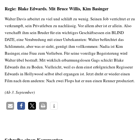
Regie: Blake Edwards. Mit Bruce Willis, Kim Basinger
Walter Davis arbeitet zu viel und schläft zu wenig. Seinen Job verrichtet er zu
verkrampft, sein Privatleben zu nachlässig. Vor allem aber ist er allein. Also
verschafft ihm sein Bruder für ein wichtiges Geschäftsessen ein BLIND
DATE, eine Verabredung mit einer Unbekannten: Walter befürchtet das
Schlimmste, aber was er sieht, genügt ihm vollkommen: Nadia ist Kim
Basinger, eine Frau zum Verlieben. Für seine voreilige Begeisterung wird
Walter übel bestraft. Mit wirklich erbarmungslosen Gags schickt Blake
Edwards ihn zu Boden. Vielleicht, weil es dem einst erfolgreichen Regisseur
Edwards in Hollywood selbst übel ergangen ist. Jetzt dreht er wieder einen
Film nach dem anderen: Nach zwei Flops hat er nun einen Renner produziert.
(Ab 3. September)
Schreibe einen Kommentar