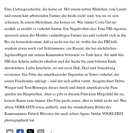
Eine Liebesgeschichte, die keine ist. Mit einem netten Mädchen vom Lande
und einem hart arbeitenden Farmer, die beide nicht sind, was sie zu sein
scheinen. In einem Melodram, das keines ist. Was immer Costa Gavras
erzählt, er erzählt es verkehrt herum. Ein Negativfilm also. Eine FBI-Agentin
spioniert einen des Mordes verdächtigen Farmer aus und verliebt sich in ihn.
Bis sie herausbekommt, daß er nicht nur das ist, wofür ihn das FBI hält,
sondern etwas noch viel Schlimmeres: ein Rassist, der bei nächtlichen
Jagdausflügen mit seinen Kameraden Schwarze zu Tode hetzt. Sie muß fürs
FBI den Schein aufrecht erhalten und die Sache bis zum bitteren Ende
durchstehen, Liebe heucheln, wo nur noch Haß, Ekel und Verachtung
existieren. Ein Film, der amerikanische Tugenden in Terror verkehrt, der
neuen Faschismus anklagt – und der sich selbst verrät. Ausgerechnet Debra
Winger und Tom Berenger, dieses durch und durch amerikanische Paar,
spielen die Hauptrollen. Aber es gibt in diesem Film kein Mitgefühl für sie,
keinen Raum zum Atmen. Der Film packt einen, aber er wühlt nicht auf. Was
allein VERRATEN etwas aufhellt, sind die wunderbaren Bilder des
Kameramanns Patrick Blossier, der auch schon Agnes Vardas VOGELFREI
photographiert hat.