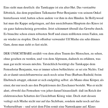
Eins sieht man deutlich: die Tarnkappe ist ein alter Hut. Das verstaubte
Erbstück, das dem populären Talkmaster Peter Benjamin von seinem Onkel
hinterlassen wird, hatten schon andere vor ihm in den Händen. In Hollywood
hat man die Kappe aufgetragen, auf den unsichtbaren Häuptern des Kinos ist
sie ganz fadenscheinig geworden. Jetzt schimmert überall das Gewebe durch.
Es brauchte schon einen robusten Stoff und einen reißfesten roten Faden, um
sie wieder zu stopfen. Doch offenbar verwendet Ulf Miehe ein sehr dünnes
Garn, denn man sieht es fast nicht.
DER UNSICHTBARE erzählt von dem alten Traum des Menschen, zu sehen,
ohne gesehen zu werden, und von dem Alptraum, dadurch zu erfahren, was
man gar nicht wissen möchte. Tatsächlich bestätigt die Tarnkappe dem
Fernsehstar Benjamin, was er immer schon befürchtete: er sei ein Nichts. Und
als er damit unsichtbarerweise auch noch seine Frau (Barbara Rudnik) beim
Ehebruch ertappt, erkennt er sich endgültig selbst: als Mann ohne Körper, als
einer, der nur noch aus den Projektionen der Zuschauer besteht. Was er nicht
ahnt, obwohl das Fernsehen von jeher darauf hinausläuft: daß im Reich der
elektronischen Schatten der Unsichtbare König wäre. Doch statt dessen
verlegt sich Miehe nicht nur auf das Sichtbare, sondern mehr noch auf das
Vorhersehbare – und setzt dem Film somit eine Narrenkappe auf. Klaus