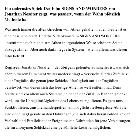
Ein todernstes Spiel: Der Film SIGNS AND WONDERS von
Jonathan Nossiter zeigt, was passiert, wenn der Wahn plötzlich
Methode hat
Was auch immer die alten Griechen von Athen gehalten haben, heute ist es
eine hässliche Stadt. Und die Videokamera in SIGNS AND WONDERS
unternimmt auch nichts, um Athen in irgendeiner Weise schönere Seiten
abzugewinnen. Aber auch darin liegt ein System – wie in allem, was diesen
Film betrifft.
Regisseur Jonathan Nossiter – der übrigens gelernter Sommelier ist, was sich
aber in diesem Film nicht weiter niederschlägt – verstrickt allerlei Zufälle zu
einer Tragödie, die genau jene Schicksalshaftigkeit antiker Tragödien
beschwört, von denen sich das heutige Athen so weit entfernt hat. Denn
Städte sind vor allem auch Systeme, in denen der Zufall in Bahnen gelenkt
wird, um die Unregelmäßigkeiten des Lebens zu regulieren. Es geht ums
Funktionieren, ums Ineinandergreifen, um möglichst reibungslose Abläufe.
Und doch liegt gerade in den Ordnungen, die sich dabei herausbilden, in der
Vielzahl und Parallelität der Ereignisse ein Nährboden für jene Verkettungen,
die im anonymen Schicksal eine persönliche Lesart ermöglichen.