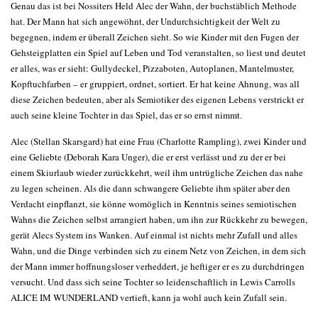
Genau das ist bei Nossiters Held Alec der Wahn, der buchstäblich Methode
hat. Der Mann hat sich angewöhnt, der Undurchsichtigkeit der Welt zu
begegnen, indem er überall Zeichen sieht. So wie Kinder mit den Fugen der
Gehsteigplatten ein Spiel auf Leben und Tod veranstalten, so liest und deutet
er alles, was er sieht: Gullydeckel, Pizzaboten, Autoplanen, Mantelmuster,
Kopftuchfarben – er gruppiert, ordnet, sortiert. Er hat keine Ahnung, was all
diese Zeichen bedeuten, aber als Semiotiker des eigenen Lebens verstrickt er
auch seine kleine Tochter in das Spiel, das er so ernst nimmt.
Alec (Stellan Skarsgard) hat eine Frau (Charlotte Rampling), zwei Kinder und
eine Geliebte (Deborah Kara Unger), die er erst verlässt und zu der er bei
einem Skiurlaub wieder zurückkehrt, weil ihm untrügliche Zeichen das nahe
zu legen scheinen. Als die dann schwangere Geliebte ihm später aber den
Verdacht einpflanzt, sie könne womöglich in Kenntnis seines semiotischen
Wahns die Zeichen selbst arrangiert haben, um ihn zur Rückkehr zu bewegen,
gerät Alecs System ins Wanken. Auf einmal ist nichts mehr Zufall und alles
Wahn, und die Dinge verbinden sich zu einem Netz von Zeichen, in dem sich
der Mann immer hoffnungsloser verheddert, je heftiger er es zu durchdringen
versucht. Und dass sich seine Tochter so leidenschaftlich in Lewis Carrolls
ALICE IM WUNDERLAND vertieft, kann ja wohl auch kein Zufall sein.