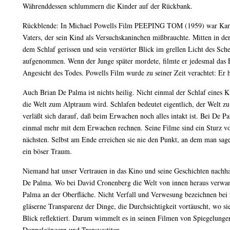
Währenddessen schlummern die Kinder auf der Rückbank.
Rückblende: In Michael Powells Film PEEPING TOM (1959) war Karl
Vaters, der sein Kind als Versuchskaninchen mißbrauchte. Mitten in d
dem Schlaf gerissen und sein verstörter Blick im grellen Licht des Sc
aufgenommen. Wenn der Junge später mordete, filmte er jedesmal das 
Angesicht des Todes. Powells Film wurde zu seiner Zeit verachtet: Er ha
Auch Brian De Palma ist nichts heilig. Nicht einmal der Schlaf eines 
die Welt zum Alptraum wird. Schlafen bedeutet eigentlich, der Welt zu 
verläßt sich darauf, daß beim Erwachen noch alles intakt ist. Bei De P
einmal mehr mit dem Erwachen rechnen. Seine Filme sind ein Sturz v
nächsten. Selbst am Ende erreichen sie nie den Punkt, an dem man sage
ein böser Traum.
Niemand hat unser Vertrauen in das Kino und seine Geschichten nachhalt
De Palma. Wo bei David Cronenberg die Welt von innen heraus verwand
Palma an der Oberfläche. Nicht Verfall und Verwesung bezeichnen bei 
gläserne Transparenz der Dinge, die Durchsichtigkeit vortäuscht, wo si
Blick reflektiert. Darum wimmelt es in seinen Filmen von Spiegelunge
Doppelgängern und Transvestiten.