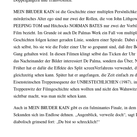
MEIN BRUDER KAIN ist die Geschichte einer multiplen Persönlichkei
mörderisches Alter ego sind nur zwei der Rollen, die von John Lithgo
PEEPING TOM und Hitchocks NORMAN BATES nur zwei der Vorbilder 
Film bezieht. Im Grunde ist auch De Palmas Werk ein Fall von multiple
Geschichten folgen keiner geraden Linie, sondern einer Spirale. Dabei 
sich selbst, bis sie wie die Feder einer Uhr so gespannt sind, daß ihre
Gang gehalten wird. In diesen Filmen klingt selbst das Ticken der Uhr
das Nacheinander der Bilder interessiert De Palma, sondern das Über, 
Früher hat er dafür die Effekte des Split screenVerfahrens verwendet,
gleichzeitig sehen kann. Später hat er angefangen, die Zeit einfach zu 
Eisensteinschen Treppensequenz der UNBESTECHLICHEN (1987), in d
Treppenwitz der Filmgeschichte sehen wollten und nicht den Wahnwitz 
sichtbar macht, was man nicht sehen kann.
Auch in MEIN BRUDER KAIN gibt es ein fulminantes Finale, in dem d
Sekunden sich ins Endlose dehnen. „Augenblick, verweile doch“, sagt
diabolisch grinsend fort: „Du bist so schrecklich!“