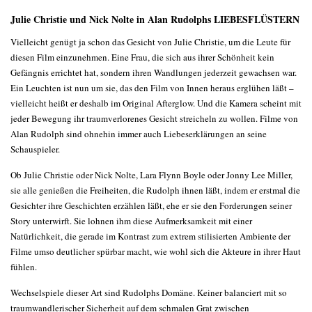
Julie Christie und Nick Nolte in Alan Rudolphs LIEBESFLÜSTERN
Vielleicht genügt ja schon das Gesicht von Julie Christie, um die Leute für
diesen Film einzunehmen. Eine Frau, die sich aus ihrer Schönheit kein
Gefängnis errichtet hat, sondern ihren Wandlungen jederzeit gewachsen war.
Ein Leuchten ist nun um sie, das den Film von Innen heraus erglühen läßt –
vielleicht heißt er deshalb im Original Afterglow. Und die Kamera scheint mit
jeder Bewegung ihr traumverlorenes Gesicht streicheln zu wollen. Filme von
Alan Rudolph sind ohnehin immer auch Liebeserklärungen an seine
Schauspieler.
Ob Julie Christie oder Nick Nolte, Lara Flynn Boyle oder Jonny Lee Miller,
sie alle genießen die Freiheiten, die Rudolph ihnen läßt, indem er erstmal die
Gesichter ihre Geschichten erzählen läßt, ehe er sie den Forderungen seiner
Story unterwirft. Sie lohnen ihm diese Aufmerksamkeit mit einer
Natürlichkeit, die gerade im Kontrast zum extrem stilisierten Ambiente der
Filme umso deutlicher spürbar macht, wie wohl sich die Akteure in ihrer Haut
fühlen.
Wechselspiele dieser Art sind Rudolphs Domäne. Keiner balanciert mit so
traumwandlerischer Sicherheit auf dem schmalen Grat zwischen