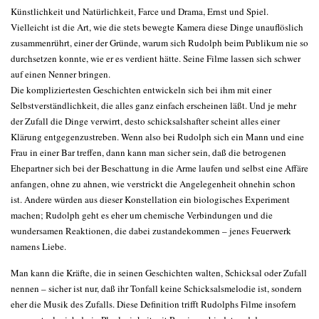
Künstlichkeit und Natürlichkeit, Farce und Drama, Ernst und Spiel.
Vielleicht ist die Art, wie die stets bewegte Kamera diese Dinge unauflöslich
zusammenrührt, einer der Gründe, warum sich Rudolph beim Publikum nie so
durchsetzen konnte, wie er es verdient hätte. Seine Filme lassen sich schwer
auf einen Nenner bringen.
Die kompliziertesten Geschichten entwickeln sich bei ihm mit einer
Selbstverständlichkeit, die alles ganz einfach erscheinen läßt. Und je mehr
der Zufall die Dinge verwirrt, desto schicksalshafter scheint alles einer
Klärung entgegenzustreben. Wenn also bei Rudolph sich ein Mann und eine
Frau in einer Bar treffen, dann kann man sicher sein, daß die betrogenen
Ehepartner sich bei der Beschattung in die Arme laufen und selbst eine Affäre
anfangen, ohne zu ahnen, wie verstrickt die Angelegenheit ohnehin schon
ist. Andere würden aus dieser Konstellation ein biologisches Experiment
machen; Rudolph geht es eher um chemische Verbindungen und die
wundersamen Reaktionen, die dabei zustandekommen – jenes Feuerwerk
namens Liebe.
Man kann die Kräfte, die in seinen Geschichten walten, Schicksal oder Zufall
nennen – sicher ist nur, daß ihr Tonfall keine Schicksalsmelodie ist, sondern
eher die Musik des Zufalls. Diese Definition trifft Rudolphs Filme insofern