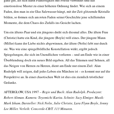
ganz gut, als sich darin Planlosigkeit mit Poesie verbindet und das
emotionslose Muster zu einer höheren Ordnung findet. Wie sich an einem
Faden, den man in ein Glas Salzwasser hängt, mit der Zeit glitzernde Kristalle
bilden, so formen sich am roten Faden seiner Geschichte jene schillernden
Momente, die dem Chaos des Zufalls ins Gesicht lachen.
Um ein älteres Paar und ein jüngeres dreht sich diesmal alles. Die ältere Frau
(Christie) hatte ein Kind, die jüngere (Boyle) will eines. Der jüngere Mann
(Miller) kann der Liebe nichts abgewinnen, der ältere (Nolte) lebt nur durch
sie. Was wie eine spiegelbildliche Konstellation wirkt, ergibt jedoch
Spiegelungen, die sich im Unendlichen verlieren – und am Ende wie in einer
Überblendung doch ein neues Bild ergeben. All das Träumen und Sehnen, all
das Neigen von Herzen zu Herzen, dient am Ende nur einem Ziel: Alan
Rudolph will zeigen, daß jedes Leben ein Märchen ist – es kommt nur auf die
Perspektive an. In einer chaotischen Welt ist dies ein ziemlich tröstlicher
Gedanke.
AFTERGLOW, USA 1997 –
Regie und Buch: Alan Rudolph. Produzent:
Robert Altman. Kamera: Toyomichi Kurita. Schnitt: Suzy Elmiger. Musik:
Mark Isham. Darsteller: Nick Nolte, Julie Christie, Lara Flynn Boyle, Jonny
Lee Miller. Verleih: Concorde-CR/T. 113 Minuten.