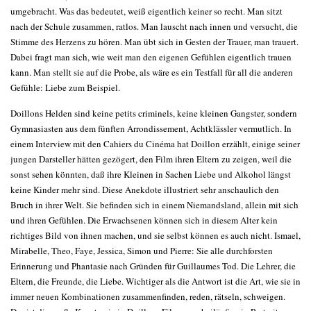
umgebracht. Was das bedeutet, weiß eigentlich keiner so recht. Man sitzt
nach der Schule zusammen, ratlos. Man lauscht nach innen und versucht, die
Stimme des Herzens zu hören. Man übt sich in Gesten der Trauer, man trauert.
Dabei fragt man sich, wie weit man den eigenen Gefühlen eigentlich trauen
kann. Man stellt sie auf die Probe, als wäre es ein Testfall für all die anderen
Gefühle: Liebe zum Beispiel.
Doillons Helden sind keine petits criminels, keine kleinen Gangster, sondern
Gymnasiasten aus dem fünften Arrondissement, Achtklässler vermutlich. In
einem Interview mit den Cahiers du Cinéma hat Doillon erzählt, einige seiner
jungen Darsteller hätten gezögert, den Film ihren Eltern zu zeigen, weil die
sonst sehen könnten, daß ihre Kleinen in Sachen Liebe und Alkohol längst
keine Kinder mehr sind. Diese Anekdote illustriert sehr anschaulich den
Bruch in ihrer Welt. Sie befinden sich in einem Niemandsland, allein mit sich
und ihren Gefühlen. Die Erwachsenen können sich in diesem Alter kein
richtiges Bild von ihnen machen, und sie selbst können es auch nicht. Ismael,
Mirabelle, Theo, Faye, Jessica, Simon und Pierre: Sie alle durchforsten
Erinnerung und Phantasie nach Gründen für Guillaumes Tod. Die Lehrer, die
Eltern, die Freunde, die Liebe. Wichtiger als die Antwort ist die Art, wie sie in
immer neuen Kombinationen zusammenfinden, reden, rätseln, schweigen.