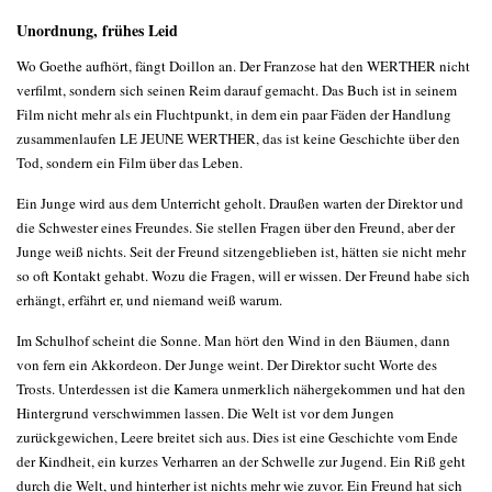
Unordnung, frühes Leid
Wo Goethe aufhört, fängt Doillon an. Der Franzose hat den WERTHER nicht
verfilmt, sondern sich seinen Reim darauf gemacht. Das Buch ist in seinem
Film nicht mehr als ein Fluchtpunkt, in dem ein paar Fäden der Handlung
zusammenlaufen LE JEUNE WERTHER, das ist keine Geschichte über den
Tod, sondern ein Film über das Leben.
Ein Junge wird aus dem Unterricht geholt. Draußen warten der Direktor und
die Schwester eines Freundes. Sie stellen Fragen über den Freund, aber der
Junge weiß nichts. Seit der Freund sitzengeblieben ist, hätten sie nicht mehr
so oft Kontakt gehabt. Wozu die Fragen, will er wissen. Der Freund habe sich
erhängt, erfährt er, und niemand weiß warum.
Im Schulhof scheint die Sonne. Man hört den Wind in den Bäumen, dann
von fern ein Akkordeon. Der Junge weint. Der Direktor sucht Worte des
Trosts. Unterdessen ist die Kamera unmerklich nähergekommen und hat den
Hintergrund verschwimmen lassen. Die Welt ist vor dem Jungen
zurückgewichen, Leere breitet sich aus. Dies ist eine Geschichte vom Ende
der Kindheit, ein kurzes Verharren an der Schwelle zur Jugend. Ein Riß geht
durch die Welt, und hinterher ist nichts mehr wie zuvor. Ein Freund hat sich