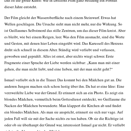
Das ist die große Kunst: wie in Doillons Film ganz beiläufig ein Portrait
dieser Jahre entsteht.
Der Film gleicht der Wasseroberfläche nach einem Steinwurf. Etwas hat
Wellen geschlagen. Die Ursache sieht man nicht mehr, nur die Wirkung. So
ist Guillaumes Selbstmord das stille Zentrum, um das dieser Film kreist. Aber
es bleibt, wie bei einem Reigen, leer. Was den Film ausmacht, sind die Worte
und Gesten, mit denen hier Leben eingeübt wird. Das Karussell des Herzens
dreht sich schnell in diesem Alter. Ständig wird verliebt und verlassen,
geworben und geprahlt. Alles ist ernst, aber nichts wiegt schwer. Erste
Fragmente einer Sprache der Liebe werden sichtbar: „Kann man mit einer
gehen, die man nicht liebt, und eine lieben, mit der man nicht geht?“
Ismael verliebt sich in die Trauer. Das kommt bei den Mädchen gut an. Die
anderen Jungen machen sich schon lustig über ihn. Da hat er eine Idee: Eine
verzweifelte Liebe war der Grund. Er erinnert sich an ein Photo. Es zeigt ein
blondes Mädchen, vermutlich beim Gottesdienst entdeckt, wo Guillaume die
Nacken der Mädchen bewunderte. Man klappert die Kirchen ab und findet
ein blondes Mädchen. Als man sie anspricht, erinnert sie sich nur vage. Auf
jeden Fall will sie mit der Sache nichts zu tun haben. Ob sie die Richtige ist
oder ob sie überhaupt der Grund war, interessiert Ismael gar nicht. Er verliebt