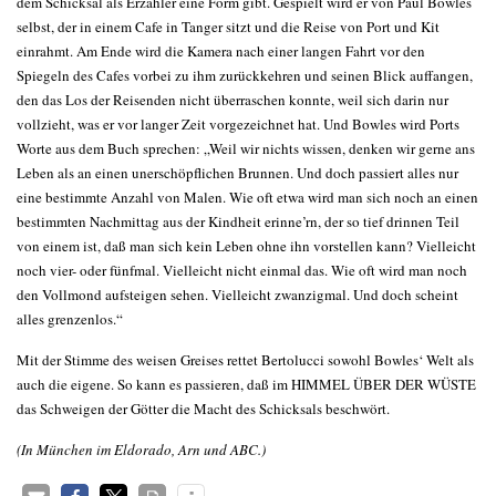
dem Schicksal als Erzähler eine Form gibt. Gespielt wird er von Paul Bowles
selbst, der in einem Cafe in Tanger sitzt und die Reise von Port und Kit
einrahmt. Am Ende wird die Kamera nach einer langen Fahrt vor den
Spiegeln des Cafes vorbei zu ihm zurückkehren und seinen Blick auffangen,
den das Los der Reisenden nicht überraschen konnte, weil sich darin nur
vollzieht, was er vor langer Zeit vorgezeichnet hat. Und Bowles wird Ports
Worte aus dem Buch sprechen: „Weil wir nichts wissen, denken wir gerne ans
Leben als an einen unerschöpflichen Brunnen. Und doch passiert alles nur
eine bestimmte Anzahl von Malen. Wie oft etwa wird man sich noch an einen
bestimmten Nachmittag aus der Kindheit erinne’rn, der so tief drinnen Teil
von einem ist, daß man sich kein Leben ohne ihn vorstellen kann? Vielleicht
noch vier- oder fünfmal. Vielleicht nicht einmal das. Wie oft wird man noch
den Vollmond aufsteigen sehen. Vielleicht zwanzigmal. Und doch scheint
alles grenzenlos.“
Mit der Stimme des weisen Greises rettet Bertolucci sowohl Bowles‘ Welt als
auch die eigene. So kann es passieren, daß im HIMMEL ÜBER DER WÜSTE
das Schweigen der Götter die Macht des Schicksals beschwört.
(In München im Eldorado, Arn und ABC.)