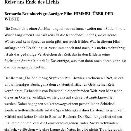
Reise ans Ende des Lichts
Bernardo Bertoluccis großartiger Film HIMMEL ÜBER DER
WÜSTE
Die Geschichte einer Auslöschung, eines aus immer weiter nach Süden in die
Wüste langsamen Hinabsinkens an die Ränder des Lebens, wo es keine
Wörter und kein Sprechen mehr gibt, nur noch Bilder, Was in diesem Film
anfangs noch Erzählung ist, verstummt nach und nach, bis nichts mehr übrig
ist als das geduldige Verstreichen der Zeit, das in den Bildern seine
flüchtigen Spuren hinterläßt. Das einzige, was man dann noch hören kann, ist
das Schweigen der Götter.
Der Roman „The Sheltering Sky“ von Paul Bowles, erschienen 1949, ist ein
unbarmherziges Buch, ganz dem existentialistischen Geist seiner Zeit
verpflichtet. Es handelt von Fremden in einer fremden Welt, von Menschen,
die es an Orte ver¬schlägt, wo sie ganz auf sich selbst zurückgeworfen
werden. Dabei begegnen sie keineswegs einem persönlichen Schicksal,
sondern treffen allenfalls auf die Sprachlosigkeit ihrer Existenz. Es gibt kein
Mitleid und keine Gnade in Bowles‘ Büchern. Der Erzähler gewährt seinen
Figuren nicht ein¬mal die Gunst eines eigenen Todes. Sie verschwinden
einfach, verlöschen wie eine Laune der Natur. Es gibt nichts Traurigeres als