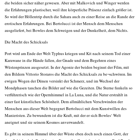
die beiden sicher näher gewesen. Aber mit Malkovich und Winger werden
die Erfahrungen plastischer, weil ihre körperliche Präsenz einfach größer ist.
So wird der Höllentrip durch die Sahara auch zu einer Reise an die Rande der
erotischen Erfahrungen. Bei Bertolucci ist der Mensch dem Menschen
ausgeliefert, bei Bowles dem Schweigen und der Dunkelheit, dem Nichts.
Die Macht des Schicksals
Port wird am Ende der Welt Typhus kriegen und Kit nach seinem Tod einer
Karawane in die Hände fallen, der Gnade und dem Begehren eines
Wüstenprinzen ausgesetzt. In der Agonie der beiden beginnt der Film, mit
den Bildern Vittorio Storaros die Macht des Schicksals zu be¬schwören. Im
ewigen Wogen der Dünen versinkt der Schmerz, und im Wechsel der
Mondphasen tauchen die Bilder auf wie die Gezeiten. Die Sterne funkeln so
verführerisch wie der Opernhimmel in La Luna, und die Natur erstrahlt in
einer fast künstlichen Schönheit. Dem allmählichen Verschwinden der
Menschen aus dieser Welt begegnet Bertolucci mit dem Kunstwillen des
Manieristen. Zu bewundern ist die Kraft, mit der er sich Bowles‘ Welt
aneignet und sie seinem Kosmos anverwandelt.
Es gibt in seinem Himmel über der Wüste eben doch noch einen Gott, der