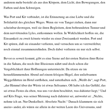
anderem mehr besteht als aus den Körpern, dem Licht, den Bewegungen, den
Farben und dem Schweigen.
Was Port und Kit verbindet, ist die Erinnerung an eine Liebe und die
Solidarität des gleichen Weges. Wenn sie von Tanger ziehen, dann nur
scheinbar deswegen, weil sie ihren Begleitern, dem befreundeten Tunner und
dem nervtötenden Lyles, entkommen wollen. In Wirklichkeit hoffen sie, die
Einsamkeit zu zweit könnte wieder zu einer Zweisamkeit werden. Port und
Kit spüren, daß sie einander verlieren, und versuchen um so verzweifelter,
noch einmal zusammenzufinden. Doch dabei verlieren sie nur sich selbst.
Bevor es soweit kommt, gibt es eine Szene auf der ersten Station ihrer Reise
in die Sahara, die noch ihre Illusionen nährt und doch schon die
Vergeblichkeit ihrer Hoffnungen unterstreicht. Da sitzen sie im
heraufdämmernden Abend auf einem felsigen Hügel, den unliebsamen
Weggefährten im Hotel entflohen, und unterhalten sich. „Weißt du“, sagt Port,
„der Himmel über der Wüste ist etwas Seltsames. Oft habe ich das Gefühl, das
sei etwas Festes da oben, was uns vor dem beschützt, was dahinter liegt,“ Und
auf Kits Frage, was seiner Meinung nach dahinter sei, antwortet er: „Nichts,
nehme ich an. Nur Dunkelheit. Absolute Nacht.“ Danach klammern sie sich
anein~ ander, als wären sie allein in der weiten Leere des Universums, und