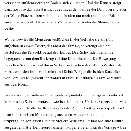
versuchen auf dem steinigen Boden, sich zu lieben. Und die Kamera steigt
ganz hoch, so daß man das Licht des Tages den Farben der Däm¬merung über
der Wüste Platz machen sieht und die beiden nur noch am unteren Bild-rand
auszumachen sind. Als wären die Menschen die Brüder der Steine, nichts
weiter.
Wo bei Bowles die Menschen verlöschen in der Welt, die sie umgibt,
aufgehen in einem Gesetz, das nicht das ihre ist, da verengt sich bei
Bertolucci die Perspektive auf den Körper. Dem Schwinden der Sinne
begegnen sie mit dem Rückzug auf ihre Körperlichkeit. Die Bewegung
zwischen Sexualität und ihrem Verlust rückt schon deshalb ins Zentrum des
Films, weil sich John Malkovich und Debra Winger, die beiden Darsteller
von Port und Kit, wesentlich wohler in ihrer Haut fühlen als ihre Vorbilder
aus dem Roman.
Bei nur wenigen anderen Schauspielern gründet sich Intelligenz so sehr auf
körperliches Selbstbewußtsein wie bei den beiden. Und um zu verstehen, was
für eine große Rolle die Besetzung bei der Arbeit des Regisseurs spielt, muß
man sich nur einen Moment lang ausmalen, wie der Film mit den
ursprünglich geplanten Hauptdarstellern William Hurt und Melanie Griffith
ausgesehen hätte. Dem neurotischeren, körperferneren Paar der Vorlage wären