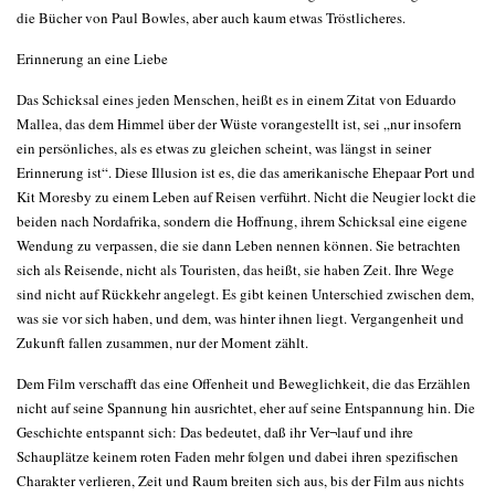
die Bücher von Paul Bowles, aber auch kaum etwas Tröstlicheres.
Erinnerung an eine Liebe
Das Schicksal eines jeden Menschen, heißt es in einem Zitat von Eduardo
Mallea, das dem Himmel über der Wüste vorangestellt ist, sei „nur insofern
ein persönliches, als es etwas zu gleichen scheint, was längst in seiner
Erinnerung ist“. Diese Illusion ist es, die das amerikanische Ehepaar Port und
Kit Moresby zu einem Leben auf Reisen verführt. Nicht die Neugier lockt die
beiden nach Nordafrika, sondern die Hoffnung, ihrem Schicksal eine eigene
Wendung zu verpassen, die sie dann Leben nennen können. Sie betrachten
sich als Reisende, nicht als Touristen, das heißt, sie haben Zeit. Ihre Wege
sind nicht auf Rückkehr angelegt. Es gibt keinen Unterschied zwischen dem,
was sie vor sich haben, und dem, was hinter ihnen liegt. Vergangenheit und
Zukunft fallen zusammen, nur der Moment zählt.
Dem Film verschafft das eine Offenheit und Beweglichkeit, die das Erzählen
nicht auf seine Spannung hin ausrichtet, eher auf seine Entspannung hin. Die
Geschichte entspannt sich: Das bedeutet, daß ihr Ver¬lauf und ihre
Schauplätze keinem roten Faden mehr folgen und dabei ihren spezifischen
Charakter verlieren, Zeit und Raum breiten sich aus, bis der Film aus nichts