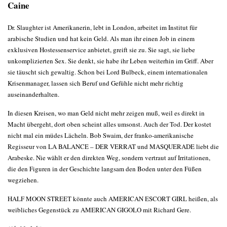
Caine
Dr. Slaughter ist Amerikanerin, lebt in London, arbeitet im Institut für
arabische Studien und hat kein Geld. Als man ihr einen Job in einem
exklusiven Hostessenservice anbietet, greift sie zu. Sie sagt, sie liebe
unkomplizierten Sex. Sie denkt, sie habe ihr Leben weiterhin im Griff. Aber
sie täuscht sich gewaltig. Schon bei Lord Bulbeck, einem internationalen
Krisenmanager, lassen sich Beruf und Gefühle nicht mehr richtig
auseinanderhalten.
In diesen Kreisen, wo man Geld nicht mehr zeigen muß, weil es direkt in
Macht übergeht, dort oben scheint alles umsonst. Auch der Tod. Der kostet
nicht mal ein müdes Lächeln. Bob Swaim, der franko-amerikanische
Regisseur von LA BALANCE – DER VERRAT und MASQUERADE liebt die
Arabeske. Nie wählt er den direkten Weg, sondern vertraut auf Irritationen,
die den Figuren in der Geschichte langsam den Boden unter den Füßen
wegziehen.
HALF MOON STREET könnte auch AMERICAN ESCORT GIRL heißen, als
weibliches Gegenstück zu AMERICAN GIGOLO mit Richard Gere.