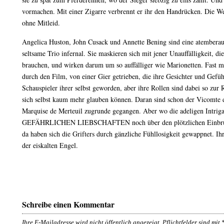
vormachen. Mit einer Zigarre verbrennt er ihr den Handrücken. Die Welt
ohne Mitleid.
Angelica Huston, John Cusack und Annette Bening sind eine atemberau
seltsame Trio infernal. Sie maskieren sich mit jener Unauffälligkeit, di
brauchen, und wirken darum um so auffälliger wie Marionetten. Fast m
durch den Film, von einer Gier getrieben, die ihre Gesichter und Gefühl
Schauspieler ihrer selbst geworden, aber ihre Rollen sind dabei so zu
sich selbst kaum mehr glauben können. Daran sind schon der Vicomte 
Marquise de Merteuil zugrunde gegangen. Aber wo die adeligen Intriga
GEFÄHRLICHEN LIEBSCHAFTEN noch über den plötzlichen Einbruch 
da haben sich die Grifters durch gänzliche Fühllosigkeit gewappnet. Ihr
der eiskalten Engel.
Schreibe einen Kommentar
Ihre E-Mailadresse wird nicht öffentlich angezeigt. Pflichtfelder sind mit