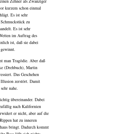
r einen Zehner als Zwanziger
 vor kurzem schon einmal
lägt. Es ist sehr
in Schmuckstück zu
ndelt. Es ist sehr
 Wetten im Auftrag des
lich ist, daß sie dabei
 gewinnt.
ennt man Tragödie. Aber daß
ake (Drehbuch), Martin
ressiert. Das Geschehen
Illusion zerstört. Damit
sehr nahe.
süchtig übereinander. Dabei
ufällig nach Kalifornien
widert er nicht, aber auf die
 Rippen hat zu inneren
enhaus bringt. Dadurch kommt
ihr Boss läßt sich nichts