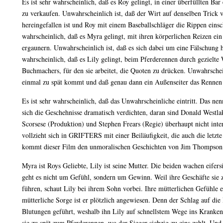
Es ist sehr wahrscheinlich, daß es Roy gelingt, in einer überfüllten Ba
zu verkaufen. Unwahrscheinlich ist, daß der Wirt auf denselben Trick
hereingefallen ist und Roy mit einem Baseballschläger die Rippen einsch
wahrscheinlich, daß es Myra gelingt, mit ihren körperlichen Reizen e
ergaunern. Unwahrscheinlich ist, daß es sich dabei um eine Fälschung ha
wahrscheinlich, daß es Lily gelingt, beim Pferderennen durch gezielte
Buchmachers, für den sie arbeitet, die Quoten zu drücken. Unwahrschein
einmal zu spät kommt und daß genau dann ein Außenseiter das Rennen
Es ist sehr wahrscheinlich, daß das Unwahrscheinliche eintritt. Das n
sich die Geschehnisse dramatisch verdichten, daran sind Donald Westl
Scorsese (Produktion) und Stephen Frears (Regie) überhaupt nicht inte
vollzieht sich in GRIFTERS mit einer Beiläufigkeit, die auch die letzte 
kommt dieser Film den unmoralischen Geschichten von Jim Thompson 
Myra ist Roys Geliebte, Lily ist seine Mutter. Die beiden wachen eifer
geht es nicht um Gefühl, sondern um Gewinn. Weil ihre Geschäfte sie z
führen, schaut Lily bei ihrem Sohn vorbei. Ihre mütterlichen Gefühle er
mütterliche Sorge ist er plötzlich angewiesen. Denn der Schlag auf die
Blutungen geführt, weshalb ihn Lily auf schnellstem Wege ins Krank
sie zu spät zum Pferderennen, wo der Sieger siebzig zu eins zahlt. Und 