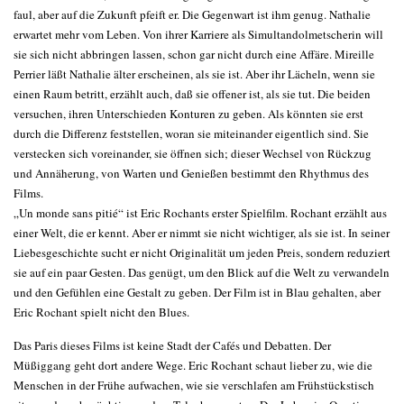
faul, aber auf die Zukunft pfeift er. Die Gegenwart ist ihm genug. Nathalie
erwartet mehr vom Leben. Von ihrer Karriere als Simultandolmetscherin will
sie sich nicht abbringen lassen, schon gar nicht durch eine Affäre. Mireille
Perrier läßt Nathalie älter erscheinen, als sie ist. Aber ihr Lächeln, wenn sie
einen Raum betritt, erzählt auch, daß sie offener ist, als sie tut. Die beiden
versuchen, ihren Unterschieden Konturen zu geben. Als könnten sie erst
durch die Differenz feststellen, woran sie miteinander eigentlich sind. Sie
verstecken sich voreinander, sie öffnen sich; dieser Wechsel von Rückzug
und Annäherung, von Warten und Genießen bestimmt den Rhythmus des
Films.
„Un monde sans pitié“ ist Eric Rochants erster Spielfilm. Rochant erzählt aus
einer Welt, die er kennt. Aber er nimmt sie nicht wichtiger, als sie ist. In seiner
Liebesgeschichte sucht er nicht Originalität um jeden Preis, sondern reduziert
sie auf ein paar Gesten. Das genügt, um den Blick auf die Welt zu verwandeln
und den Gefühlen eine Gestalt zu geben. Der Film ist in Blau gehalten, aber
Eric Rochant spielt nicht den Blues.
Das Paris dieses Films ist keine Stadt der Cafés und Debatten. Der
Müßiggang geht dort andere Wege. Eric Rochant schaut lieber zu, wie die
Menschen in der Frühe aufwachen, wie sie verschlafen am Frühstückstisch