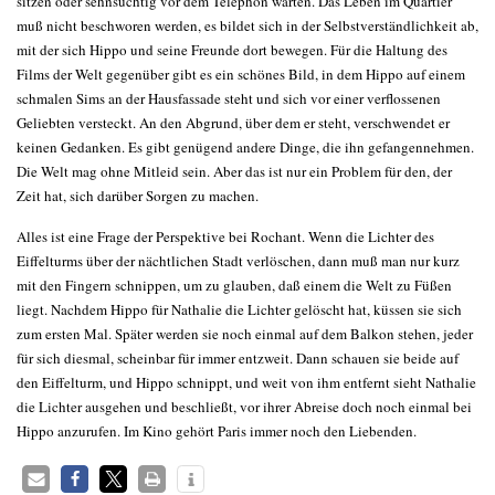
sitzen oder sehnsüchtig vor dem Telephon warten. Das Leben im Quartier
muß nicht beschworen werden, es bildet sich in der Selbstverständlichkeit ab,
mit der sich Hippo und seine Freunde dort bewegen. Für die Haltung des
Films der Welt gegenüber gibt es ein schönes Bild, in dem Hippo auf einem
schmalen Sims an der Hausfassade steht und sich vor einer verflossenen
Geliebten versteckt. An den Abgrund, über dem er steht, verschwendet er
keinen Gedanken. Es gibt genügend andere Dinge, die ihn gefangennehmen.
Die Welt mag ohne Mitleid sein. Aber das ist nur ein Problem für den, der
Zeit hat, sich darüber Sorgen zu machen.
Alles ist eine Frage der Perspektive bei Rochant. Wenn die Lichter des
Eiffelturms über der nächtlichen Stadt verlöschen, dann muß man nur kurz
mit den Fingern schnippen, um zu glauben, daß einem die Welt zu Füßen
liegt. Nachdem Hippo für Nathalie die Lichter gelöscht hat, küssen sie sich
zum ersten Mal. Später werden sie noch einmal auf dem Balkon stehen, jeder
für sich diesmal, scheinbar für immer entzweit. Dann schauen sie beide auf
den Eiffelturm, und Hippo schnippt, und weit von ihm entfernt sieht Nathalie
die Lichter ausgehen und beschließt, vor ihrer Abreise doch noch einmal bei
Hippo anzurufen. Im Kino gehört Paris immer noch den Liebenden.