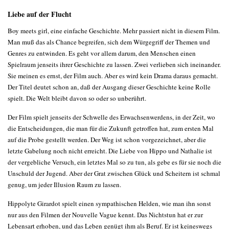
Liebe auf der Flucht
Boy meets girl, eine einfache Geschichte. Mehr passiert nicht in diesem Film.
Man muß das als Chance begreifen, sich dem Würgegriff der Themen und
Genres zu entwinden. Es geht vor allem darum, den Menschen einen
Spielraum jenseits ihrer Geschichte zu lassen. Zwei verlieben sich ineinander.
Sie meinen es ernst, der Film auch. Aber es wird kein Drama daraus gemacht.
Der Titel deutet schon an, daß der Ausgang dieser Geschichte keine Rolle
spielt. Die Welt bleibt davon so oder so unberührt.
Der Film spielt jenseits der Schwelle des Erwachsenwerdens, in der Zeit, wo
die Entscheidungen, die man für die Zukunft getroffen hat, zum ersten Mal
auf die Probe gestellt werden. Der Weg ist schon vorgezeichnet, aber die
letzte Gabelung noch nicht erreicht. Die Liebe von Hippo und Nathalie ist
der vergebliche Versuch, ein letztes Mal so zu tun, als gebe es für sie noch die
Unschuld der Jugend. Aber der Grat zwischen Glück und Scheitern ist schmal
genug, um jeder Illusion Raum zu lassen.
Hippolyte Girardot spielt einen sympathischen Helden, wie man ihn sonst
nur aus den Filmen der Nouvelle Vague kennt. Das Nichtstun hat er zur
Lebensart erhoben, und das Leben genügt ihm als Beruf. Er ist keineswegs