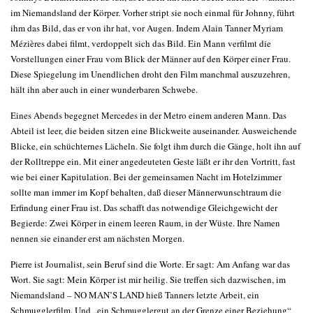
im Niemandsland der Körper. Vorher stript sie noch einmal für Johnny, führt
ihm das Bild, das er von ihr hat, vor Augen. Indem Alain Tanner Myriam
Mézières dabei filmt, verdoppelt sich das Bild. Ein Mann verfilmt die
Vorstellungen einer Frau vom Blick der Männer auf den Körper einer Frau.
Diese Spiegelung im Unendlichen droht den Film manchmal auszuzehren,
hält ihn aber auch in einer wunderbaren Schwebe.
Eines Abends begegnet Mercedes in der Metro einem anderen Mann. Das
Abteil ist leer, die beiden sitzen eine Blickweite auseinander. Ausweichende
Blicke, ein schüchternes Lächeln. Sie folgt ihm durch die Gänge, holt ihn auf
der Rolltreppe ein. Mit einer angedeuteten Geste läßt er ihr den Vortritt, fast
wie bei einer Kapitulation. Bei der gemeinsamen Nacht im Hotelzimmer
sollte man immer im Kopf behalten, daß dieser Männerwunschtraum die
Erfindung einer Frau ist. Das schafft das notwendige Gleichgewicht der
Begierde: Zwei Körper in einem leeren Raum, in der Wüste. Ihre Namen
nennen sie einander erst am nächsten Morgen.
Pierre ist Journalist, sein Beruf sind die Worte. Er sagt: Am Anfang war das
Wort. Sie sagt: Mein Körper ist mir heilig. Sie treffen sich dazwischen, im
Niemandsland – NO MAN’S LAND hieß Tanners letzte Arbeit, ein
Schmugglerfilm. Und „ein Schmugglergut an der Grenze einer Beziehung“