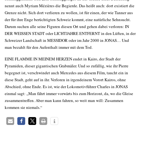
nennt auch Myriam Mézières die Begierde. Das heißt auch: dort existiert die
Grenze nicht. Sich dort verlieren zu wollen, ist für einen, der wie Tanner aus
der für ihre Enge berüchtigten Schweiz kommt, eine natürliche Sehnsucht.
Darum suchen alle seine Figuren diesen Ort und gehen dabei verloren: IN
DER WEISSEN STADT oder LICHTJAHRE ENTFERNT in den Lüften, in der
Schweizer Landschaft in MESSIDOR oder im Jahr 2000 in JONAS… Und
man bezahlt für den Aufenthalt immer mit dem Tod.
EINE FLAMME IN MEINEM HERZEN endet in Kairo, der Stadt der
Pyramiden, dieser gigantischen Grabmäler. Und so zufällig, wie ihr Pierre
begegnet ist, verschwindet auch Mercedes aus diesem Film, taucht ein in
diese Stadt, geht auf in ihr. Verloren in irgendeinem Vorort Kairos, ohne
Abschied, ohne Ende. Es ist, wie der Lokomotivführer Charles in JONAS
einmal sagt: „Man fährt immer vorwärts bis zum Horizont, da, wo die Gleise
zusammentreffen. Aber man kann fahren, so weit man will: Zusammen
kommen sie niemals.“