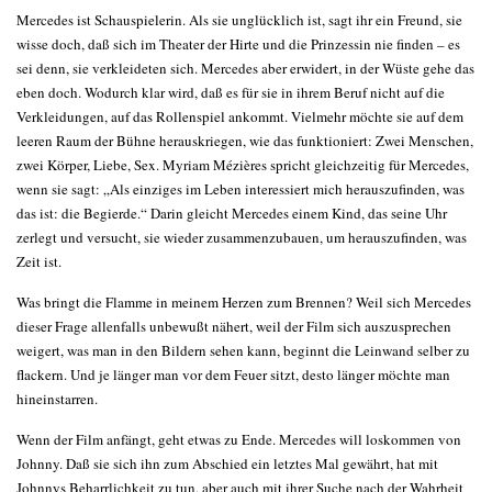
Mercedes ist Schauspielerin. Als sie unglücklich ist, sagt ihr ein Freund, sie
wisse doch, daß sich im Theater der Hirte und die Prinzessin nie finden – es
sei denn, sie verkleideten sich. Mercedes aber erwidert, in der Wüste gehe das
eben doch. Wodurch klar wird, daß es für sie in ihrem Beruf nicht auf die
Verkleidungen, auf das Rollenspiel ankommt. Vielmehr möchte sie auf dem
leeren Raum der Bühne herauskriegen, wie das funktioniert: Zwei Menschen,
zwei Körper, Liebe, Sex. Myriam Mézières spricht gleichzeitig für Mercedes,
wenn sie sagt: „Als einziges im Leben interessiert mich herauszufinden, was
das ist: die Begierde.“ Darin gleicht Mercedes einem Kind, das seine Uhr
zerlegt und versucht, sie wieder zusammenzubauen, um herauszufinden, was
Zeit ist.
Was bringt die Flamme in meinem Herzen zum Brennen? Weil sich Mercedes
dieser Frage allenfalls unbewußt nähert, weil der Film sich auszusprechen
weigert, was man in den Bildern sehen kann, beginnt die Leinwand selber zu
flackern. Und je länger man vor dem Feuer sitzt, desto länger möchte man
hineinstarren.
Wenn der Film anfängt, geht etwas zu Ende. Mercedes will loskommen von
Johnny. Daß sie sich ihn zum Abschied ein letztes Mal gewährt, hat mit
Johnnys Beharrlichkeit zu tun, aber auch mit ihrer Suche nach der Wahrheit