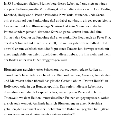
In 33 Spielszenen fächert Blumenberg dieses Leben auf, und stets genügen
ein paar Kulissen, um die Vorstellungskraft auf die Reise zu schicken: Berlin,
Karlsbad, Hollywood, Pacific Palisades, New York, München. Jede Szene
bringt etwas auf den Punkt, ohne daß es dabei nur darum ginge, gegen leichte
Gegner zu punkten. Blumenbergs Schünzel ist kein Mann der einfachen
Pointe, sondern jemand, der seine Sätze so genau setzen kann, daß ihre
Spitzen den Gegner treffen, ohne daß er es merkt. Das liegt auch an Peter Fitz,
der den Schünzel mit einer Lust spielt, die sich in jeder Szene mitteilt. Und
obwohl er nun wahrlich nicht die Figur eines Tänzers hat, bewegt er sich mit
einer unglaublichen Leichtigkeit durch dieses Leben, bis ihm mehr und mehr
der Boden unter den Füßen weggezogen wird.
Blumenbergs geschicktester Schachzug war es, verschiedene Rollen mit
denselben Schauspielern zu besetzen. Die Produzenten, Agenten, Assistenten
und Mätressen haben überall das gleiche Gesicht, ob im „Dritten Reich“, in
Hollywood oder in der Bundesrepublik. Das verleiht diesem Lebensweg
etwas durch und durch Gespenstisches, wie auf jenen Reisen durch die
Totenwelt, wo dem Helden immer dieselben Fratzen entgegengrinsen, wohin
er sich auch wendet. Am Ende hat sich Blumenberg an einen Ratschlag
gehalten, den Schünzel seiner Tochter für die Bühne mitgegeben hat: „Wenn
du rot sagst, musst du nicht auch noch rot spielen!“