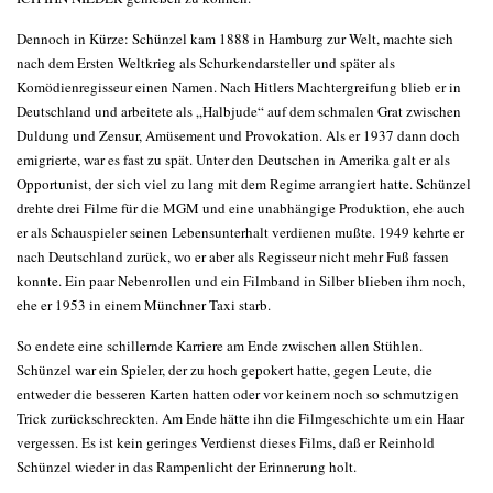
Dennoch in Kürze: Schünzel kam 1888 in Hamburg zur Welt, machte sich
nach dem Ersten Weltkrieg als Schurkendarsteller und später als
Komödienregisseur einen Namen. Nach Hitlers Machtergreifung blieb er in
Deutschland und arbeitete als „Halbjude“ auf dem schmalen Grat zwischen
Duldung und Zensur, Amüsement und Provokation. Als er 1937 dann doch
emigrierte, war es fast zu spät. Unter den Deutschen in Amerika galt er als
Opportunist, der sich viel zu lang mit dem Regime arrangiert hatte. Schünzel
drehte drei Filme für die MGM und eine unabhängige Produktion, ehe auch
er als Schauspieler seinen Lebensunterhalt verdienen mußte. 1949 kehrte er
nach Deutschland zurück, wo er aber als Regisseur nicht mehr Fuß fassen
konnte. Ein paar Nebenrollen und ein Filmband in Silber blieben ihm noch,
ehe er 1953 in einem Münchner Taxi starb.
So endete eine schillernde Karriere am Ende zwischen allen Stühlen.
Schünzel war ein Spieler, der zu hoch gepokert hatte, gegen Leute, die
entweder die besseren Karten hatten oder vor keinem noch so schmutzigen
Trick zurückschreckten. Am Ende hätte ihn die Filmgeschichte um ein Haar
vergessen. Es ist kein geringes Verdienst dieses Films, daß er Reinhold
Schünzel wieder in das Rampenlicht der Erinnerung holt.