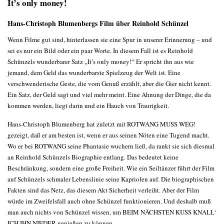
It’s only money!
Hans-Christoph Blumenbergs Film über Reinhold Schünzel
Wenn Filme gut sind, hinterlassen sie eine Spur in unserer Erinnerung – und
sei es nur ein Bild oder ein paar Worte. In diesem Fall ist es Reinhold
Schünzels wunderbarer Satz „It’s only money!“ Er spricht ihn aus wie
jemand, dem Geld das wunderbarste Spielzeug der Welt ist. Eine
verschwenderische Geste, die vom Genuß erzählt, aber die Gier nicht kennt.
Ein Satz, der Geld sagt und viel mehr meint. Eine Ahnung der Dinge, die da
kommen werden, liegt darin und ein Hauch von Traurigkeit.
Hans-Christoph Blumenberg hat zuletzt mit ROTWANG MUSS WEG!
gezeigt, daß er am besten ist, wenn er aus seinen Nöten eine Tugend macht.
Wo er bei ROTWANG seine Phantasie wuchern ließ, da rankt sie sich diesmal
an Reinhold Schünzels Biographie entlang. Das bedeutet keine
Beschränkung, sondern eine große Freiheit. Wie ein Seiltänzer führt der Film
auf Schünzels schmaler Lebenslinie seine Kapriolen auf. Die biographischen
Fakten sind das Netz, das diesem Akt Sicherheit verleiht. Aber der Film
würde im Zweifelsfall auch ohne Schünzel funktionieren. Und deshalb muß
man auch nichts von Schünzel wissen, um BEIM NÄCHSTEN KUSS KNALL‘
ICH IHN NIEDER genießen zu können.