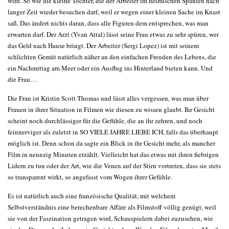
wird. So wie die kleine Tochter, die der Arbeiter im heimischen Spanien nach
langer Zeit wieder besuchen darf, weil er wegen einer kleinen Sache im Knast
saß. Das ändert nichts daran, dass alle Figuren dem entsprechen, was man
erwarten darf. Der Arzt (Yvan Attal) lässt seine Frau etwas zu sehr spüren, wer
das Geld nach Hause bringt. Der Arbeiter (Sergi Lopez) ist mit seinem
schlichten Gemüt natürlich näher an den einfachen Freuden des Lebens, die
ein Nachmittag am Meer oder ein Ausflug ins Hinterland bieten kann. Und
die Frau…
Die Frau ist Kristin Scott Thomas und lässt alles vergessen, was man über
Frauen in ihrer Situation in Filmen wie diesen zu wissen glaubt. Ihr Gesicht
scheint noch durchlässiger für die Gefühle, die an ihr zehren, und noch
feinnerviger als zuletzt in SO VIELE JAHRE LIEBE ICH, falls das überhaupt
möglich ist. Denn schon da sagte ein Blick in ihr Gesicht mehr, als mancher
Film in neunzig Minuten erzählt. Vielleicht hat das etwas mit ihren fiebrigen
Lidern zu tun oder der Art, wie die Venen auf der Stirn vortreten, dass sie stets
so transparent wirkt, so angefasst vom Wogen ihrer Gefühle.
Es ist natürlich auch eine französische Qualität, mit welchem
Selbstverständnis eine berechenbare Affäre als Filmstoff völlig genügt, weil
sie von der Faszination getragen wird, Schauspielern dabei zuzusehen, wie