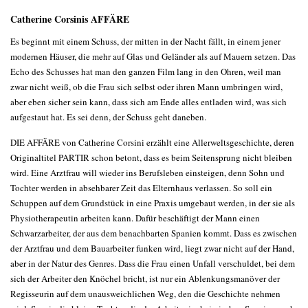
Catherine Corsinis AFFÄRE
Es beginnt mit einem Schuss, der mitten in der Nacht fällt, in einem jener
modernen Häuser, die mehr auf Glas und Geländer als auf Mauern setzen. Das
Echo des Schusses hat man den ganzen Film lang in den Ohren, weil man
zwar nicht weiß, ob die Frau sich selbst oder ihren Mann umbringen wird,
aber eben sicher sein kann, dass sich am Ende alles entladen wird, was sich
aufgestaut hat. Es sei denn, der Schuss geht daneben.
DIE AFFÄRE von Catherine Corsini erzählt eine Allerweltsgeschichte, deren
Originaltitel PARTIR schon betont, dass es beim Seitensprung nicht bleiben
wird. Eine Arztfrau will wieder ins Berufsleben einsteigen, denn Sohn und
Tochter werden in absehbarer Zeit das Elternhaus verlassen. So soll ein
Schuppen auf dem Grundstück in eine Praxis umgebaut werden, in der sie als
Physiotherapeutin arbeiten kann. Dafür beschäftigt der Mann einen
Schwarzarbeiter, der aus dem benachbarten Spanien kommt. Dass es zwischen
der Arztfrau und dem Bauarbeiter funken wird, liegt zwar nicht auf der Hand,
aber in der Natur des Genres. Dass die Frau einen Unfall verschuldet, bei dem
sich der Arbeiter den Knöchel bricht, ist nur ein Ablenkungsmanöver der
Regisseurin auf dem unausweichlichen Weg, den die Geschichte nehmen