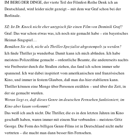
IM BERG DER DINGE, der vierte Teil der Filmfest-Reihe Denk ich an
Deutschland, wird leider nicht gezeigt – mit dem war Graf schon bei der
Berlinale.
SZ: Ist Dr. Knock nicht eher untypisch für einen Film von Dominik Graf?
Graf: Das war schon etwas was, ich noch nie gemacht habe – ein bayerisches
Heimat-Singspiel…
Bemühen Sie sich, nicht als Thriller-Spezialist abgestempelt zu werden?
Ich finde Thriller ja wunderbar. Damit kann ich mich abfinden. Ich habe
meistens Polizeifilme gemacht – ordentliche Beamte, die andererseits nachts
wie Freibeuter durch die Straßen ziehen, das fand ich schon immer sehr
spannend. Ich war dabei inspiriert vom amerikanischen und französischen
Kino, und immer in festem Glauben, daß man das hier etablieren kann.
Thriller können eine Menge über Personen erzählen – und über die Zeit, in
der sie gemacht wurden.
Woran liegt es, daß dieses Genre im deutschen Fernsehen funktioniert, im
Kino aber kaum vorkommt?
Das weiß ich auch nicht. Die Thriller, die es in den letzten Jahren im Kino
geschafft haben, waren immer mit einem Star verbunden – meistens Götz
George. Die Form des billigen Genre-Films ist in Deutschland nicht mehr
vertreten – die macht man dann besser fürs Fernsehen.