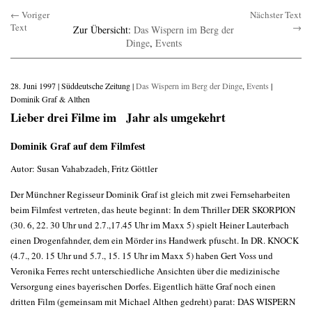
← Voriger
Nächster Text
Text
→
Zur Übersicht:
Das Wispern im Berg der
Dinge
,
Events
28. Juni 1997 | Süddeutsche Zeitung |
Das Wispern im Berg der Dinge
,
Events
|
Dominik Graf & Althen
Lieber drei Filme im Jahr als umgekehrt
Dominik Graf auf dem Filmfest
Autor: Susan Vahabzadeh, Fritz Göttler
Der Münchner Regisseur Dominik Graf ist gleich mit zwei Fernseharbeiten
beim Filmfest vertreten, das heute beginnt: In dem Thriller DER SKORPION
(30. 6, 22. 30 Uhr und 2.7.,17.45 Uhr im Maxx 5) spielt Heiner Lauterbach
einen Drogenfahnder, dem ein Mörder ins Handwerk pfuscht. In DR. KNOCK
(4.7., 20. 15 Uhr und 5.7., 15. 15 Uhr im Maxx 5) haben Gert Voss und
Veronika Ferres recht unterschiedliche Ansichten über die medizinische
Versorgung eines bayerischen Dorfes. Eigentlich hätte Graf noch einen
dritten Film (gemeinsam mit Michael Althen gedreht) parat: DAS WISPERN