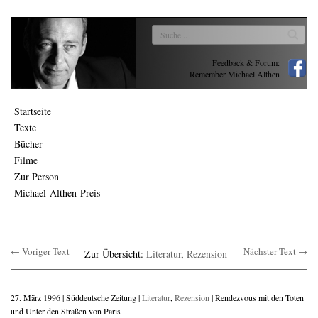
Feedback & Forum:
Remember Michael Althen
Startseite
Texte
Bücher
Filme
Zur Person
Michael-Althen-Preis
← Voriger Text
Nächster Text →
Zur Übersicht:
Literatur
,
Rezension
27. März 1996 | Süddeutsche Zeitung |
Literatur
,
Rezension
| Rendezvous mit den Toten
und Unter den Straßen von Paris