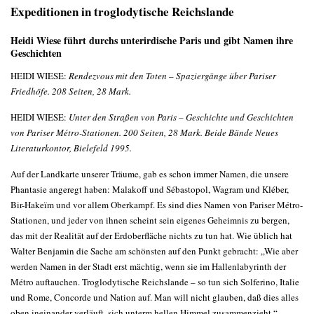
Expeditionen in troglodytische Reichslande
Heidi Wiese führt durchs unterirdische Paris und gibt Namen ihre
Geschichten
HEIDI WIESE:
Rendezvous mit den Toten – Spaziergänge über Pariser
Friedhöfe. 208 Seiten, 28 Mark.
HEIDI WIESE:
Unter den Straßen von Paris – Geschichte und Geschichten
von Pariser Métro-Stationen. 200 Seiten, 28 Mark. Beide Bände Neues
Literaturkontor, Bielefeld 1995.
Auf der Landkarte unserer Träume, gab es schon immer Namen, die unsere
Phantasie angeregt haben: Malakoff und Sébastopol, Wagram und Kléber,
Bir-Hakeïm und vor allem Oberkampf. Es sind dies Namen von Pariser Métro-
Stationen, und jeder von ihnen scheint sein eigenes Geheimnis zu bergen,
das mit der Realität auf der Erdoberfläche nichts zu tun hat. Wie üblich hat
Walter Benjamin die Sache am schönsten auf den Punkt gebracht: „Wie aber
werden Namen in der Stadt erst mächtig, wenn sie im Hallenlabyrinth der
Métro auftauchen. Troglodytische Reichslande – so tun sich Solferino, Italie
und Rome, Concorde und Nation auf. Man will nicht glauben, daß dies alles
oben ineinander verläuft, sich unterm hellen Himmel zusammenzieht.“