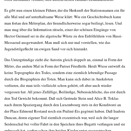
Es gibt nun einen kleinen Führer, der die Herkunft der Stationsnamen ein für
alle Mal und auf unterhaltsame Weise klärt: Wie ein Geschichtsbuch kann
man fortan den Métroplan, der freundlicherweise sogar beiliegt, lesen. Und
man mag über die Information rätseln, einer der schönen Eingänge von
Hector Guimard sei in die algerische Wüste zu den Erdölfeldern von Hassi-
Messaoud ausgewandert. Man muß sich nur mal vorstellen, wie das
Jugendstilgeflecht im ewigen Sand vor sich hinrankt.
Das Untergründige zieht die Autorin gleich doppelt an, einmal in Form der
Métro, das andere Mal in Form der Pariser Friedhöfe. Heidi Wiese entwirft da
keine Topographie des Todes, sondern eine ziemlich lebendige Passage
durch die Biographien der Toten. Man kann sich dabei in Anekdoten
verlieren, die man teils vielleicht schon gehört, oft aber auch wieder
vergessen hat. All jenes Zufällige, Beiläufige, Nebensächliche, das erst durch
den Tod Gewicht bekommt. Daß sich Gertrude Stein und Alice B. Toklas
nach ihrem Spaziergang durch den Luxembourg stets in der Konditorei an
der Place Edmond Rostand noch ein Praliné-Eis gegönnt haben. Daß Isadora
Duncan, deren eigener Tod ziemlich exzentrisch war, weil sich ihr langer
Seidenschal bei voller Fahrt in den Speichen ihres Bugatti verfangen und sie
erdrosselt hat, vorher schon ihre beiden Kinder unter ausgesprochen