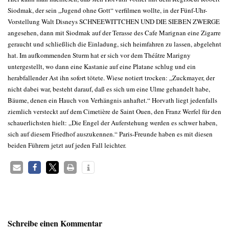
Siodmak, der sein „Jugend ohne Gott“ verfilmen wollte, in der Fünf-Uhr-
Vorstellung Walt Disneys SCHNEEWITTCHEN UND DIE SIEBEN ZWERGE
angesehen, dann mit Siodmak auf der Terasse des Cafe Marignan eine Zigarre
geraucht und schließlich die Einladung, sich heimfahren zu lassen, abgelehnt
hat. Im aufkommenden Sturm hat er sich vor dem Théâtre Marigny
untergestellt, wo dann eine Kastanie auf eine Platane schlug und ein
herabfallender Ast ihn sofort tötete. Wiese notiert trocken: „Zuckmayer, der
nicht dabei war, besteht darauf, daß es sich um eine Ulme gehandelt habe,
Bäume, denen ein Hauch von Verhängnis anhaftet.“ Horvath liegt jedenfalls
ziemlich versteckt auf dem Cimetière de Saint Ouen, den Franz Werfel für den
schauerlichsten hielt: „Die Engel der Auferstehung werden es schwer haben,
sich auf diesem Friedhof auszukennen.“ Paris-Freunde haben es mit diesen
beiden Führern jetzt auf jeden Fall leichter.
Schreibe einen Kommentar