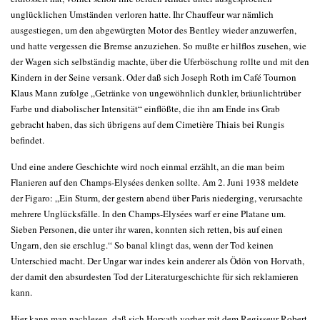
unglücklichen Umständen verloren hatte. Ihr Chauffeur war nämlich
ausgestiegen, um den abgewürgten Motor des Bentley wieder anzuwerfen,
und hatte vergessen die Bremse anzuziehen. So mußte er hilflos zusehen, wie
der Wagen sich selbständig machte, über die Uferböschung rollte und mit den
Kindern in der Seine versank. Oder daß sich Joseph Roth im Café Tournon
Klaus Mann zufolge „Getränke von ungewöhnlich dunkler, bräunlichtrüber
Farbe und diabolischer Intensität“ einflößte, die ihn am Ende ins Grab
gebracht haben, das sich übrigens auf dem Cimetière Thiais bei Rungis
befindet.
Und eine andere Geschichte wird noch einmal erzählt, an die man beim
Flanieren auf den Champs-Elysées denken sollte. Am 2. Juni 1938 meldete
der Figaro: „Ein Sturm, der gestern abend über Paris niederging, verursachte
mehrere Unglücksfälle. In den Champs-Elysées warf er eine Platane um.
Sieben Personen, die unter ihr waren, konnten sich retten, bis auf einen
Ungarn, den sie erschlug.“ So banal klingt das, wenn der Tod keinen
Unterschied macht. Der Ungar war indes kein anderer als Ödön von Horvath,
der damit den absurdesten Tod der Literaturgeschichte für sich reklamieren
kann.
Hier kann man nachlesen, daß sich Horvath vorher mit dem Regisseur Robert