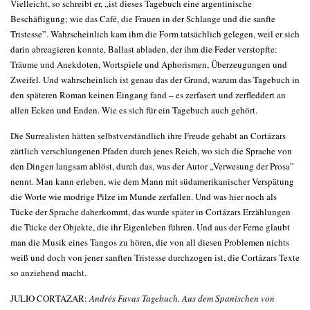
Vielleicht, so schreibt er, „ist dieses Tagebuch eine argentinische
Beschäftigung; wie das Café, die Frauen in der Schlange und die sanfte
Tristesse”. Wahrscheinlich kam ihm die Form tatsächlich gelegen, weil er sich
darin abreagieren konnte, Ballast abladen, der ihm die Feder verstopfte:
Träume und Anekdoten, Wortspiele und Aphorismen, Überzeugungen und
Zweifel. Und wahrscheinlich ist genau das der Grund, warum das Tagebuch in
den späteren Roman keinen Eingang fand – es zerfasert und zerfleddert an
allen Ecken und Enden. Wie es sich für ein Tagebuch auch gehört.
Die Surrealisten hätten selbstverständlich ihre Freude gehabt an Cortázars
zärtlich verschlungenen Pfaden durch jenes Reich, wo sich die Sprache von
den Dingen langsam ablöst, durch das, was der Autor „Verwesung der Prosa”
nennt. Man kann erleben, wie dem Mann mit südamerikanischer Verspätung
die Worte wie modrige Pilze im Munde zerfallen. Und was hier noch als
Tücke der Sprache daherkommt, das wurde später in Cortázars Erzählungen
die Tücke der Objekte, die ihr Eigenleben führen. Und aus der Ferne glaubt
man die Musik eines Tangos zu hören, die von all diesen Problemen nichts
weiß und doch von jener sanften Tristesse durchzogen ist, die Cortázars Texte
so anziehend macht.
JULIO CORTAZAR:
Andrés Favas Tagebuch. Aus dem Spanischen von