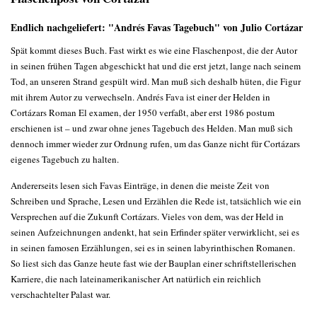
Endlich nachgeliefert: "Andrés Favas Tagebuch" von Julio Cortázar
Spät kommt dieses Buch. Fast wirkt es wie eine Flaschenpost, die der Autor
in seinen frühen Tagen abgeschickt hat und die erst jetzt, lange nach seinem
Tod, an unseren Strand gespült wird. Man muß sich deshalb hüten, die Figur
mit ihrem Autor zu verwechseln. Andrés Fava ist einer der Helden in
Cortázars Roman El examen, der 1950 verfaßt, aber erst 1986 postum
erschienen ist – und zwar ohne jenes Tagebuch des Helden. Man muß sich
dennoch immer wieder zur Ordnung rufen, um das Ganze nicht für Cortázars
eigenes Tagebuch zu halten.
Andererseits lesen sich Favas Einträge, in denen die meiste Zeit von
Schreiben und Sprache, Lesen und Erzählen die Rede ist, tatsächlich wie ein
Versprechen auf die Zukunft Cortázars. Vieles von dem, was der Held in
seinen Aufzeichnungen andenkt, hat sein Erfinder später verwirklicht, sei es
in seinen famosen Erzählungen, sei es in seinen labyrinthischen Romanen.
So liest sich das Ganze heute fast wie der Bauplan einer schriftstellerischen
Karriere, die nach lateinamerikanischer Art natürlich ein reichlich
verschachtelter Palast war.