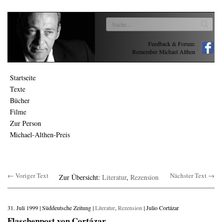
Feedback & Forum:
Remember Michael Althen
Startseite
Texte
Bücher
Filme
Zur Person
Michael-Althen-Preis
← Voriger Text
Nächster Text →
Zur Übersicht:
Literatur
,
Rezension
31. Juli 1999 | Süddeutsche Zeitung |
Literatur
,
Rezension
| Julio Cortázar
Flaschenpost von Cortázar