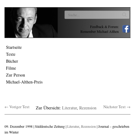
Feedback & Forum:
Remember Michael Althen
Startseite
Texte
Bücher
Filme
Zur Person
Michael-Althen-Preis
← Voriger Text
Nächster Text →
Zur Übersicht:
Literatur
,
Rezension
09. Dezember 1998 | Süddeutsche Zeitung |
Literatur
,
Rezension
| Journal – geschrieben
im Winter