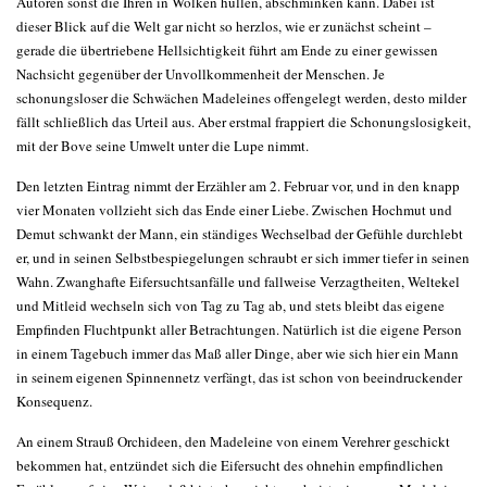
Autoren sonst die Ihren in Wolken hüllen, abschminken kann. Dabei ist
dieser Blick auf die Welt gar nicht so herzlos, wie er zunächst scheint –
gerade die übertriebene Hellsichtigkeit führt am Ende zu einer gewissen
Nachsicht gegenüber der Unvollkommenheit der Menschen. Je
schonungsloser die Schwächen Madeleines offengelegt werden, desto milder
fällt schließlich das Urteil aus. Aber erstmal frappiert die Schonungslosigkeit,
mit der Bove seine Umwelt unter die Lupe nimmt.
Den letzten Eintrag nimmt der Erzähler am 2. Februar vor, und in den knapp
vier Monaten vollzieht sich das Ende einer Liebe. Zwischen Hochmut und
Demut schwankt der Mann, ein ständiges Wechselbad der Gefühle durchlebt
er, und in seinen Selbstbespiegelungen schraubt er sich immer tiefer in seinen
Wahn. Zwanghafte Eifersuchtsanfälle und fallweise Verzagtheiten, Weltekel
und Mitleid wechseln sich von Tag zu Tag ab, und stets bleibt das eigene
Empfinden Fluchtpunkt aller Betrachtungen. Natürlich ist die eigene Person
in einem Tagebuch immer das Maß aller Dinge, aber wie sich hier ein Mann
in seinem eigenen Spinnennetz verfängt, das ist schon von beeindruckender
Konsequenz.
An einem Strauß Orchideen, den Madeleine von einem Verehrer geschickt
bekommen hat, entzündet sich die Eifersucht des ohnehin empfindlichen