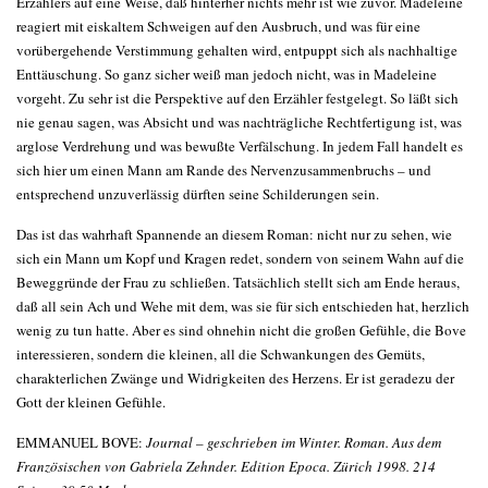
Erzählers auf eine Weise, daß hinterher nichts mehr ist wie zuvor. Madeleine
reagiert mit eiskaltem Schweigen auf den Ausbruch, und was für eine
vorübergehende Verstimmung gehalten wird, entpuppt sich als nachhaltige
Enttäuschung. So ganz sicher weiß man jedoch nicht, was in Madeleine
vorgeht. Zu sehr ist die Perspektive auf den Erzähler festgelegt. So läßt sich
nie genau sagen, was Absicht und was nachträgliche Rechtfertigung ist, was
arglose Verdrehung und was bewußte Verfälschung. In jedem Fall handelt es
sich hier um einen Mann am Rande des Nervenzusammenbruchs – und
entsprechend unzuverlässig dürften seine Schilderungen sein.
Das ist das wahrhaft Spannende an diesem Roman: nicht nur zu sehen, wie
sich ein Mann um Kopf und Kragen redet, sondern von seinem Wahn auf die
Beweggründe der Frau zu schließen. Tatsächlich stellt sich am Ende heraus,
daß all sein Ach und Wehe mit dem, was sie für sich entschieden hat, herzlich
wenig zu tun hatte. Aber es sind ohnehin nicht die großen Gefühle, die Bove
interessieren, sondern die kleinen, all die Schwankungen des Gemüts,
charakterlichen Zwänge und Widrigkeiten des Herzens. Er ist geradezu der
Gott der kleinen Gefühle.
EMMANUEL BOVE:
Journal – geschrieben im Winter. Roman. Aus dem
Französischen von Gabriela Zehnder. Edition Epoca. Zürich 1998. 214