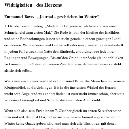
Widrigkeiten des Herzens
Emmanuel Boves „Journal – geschrieben im Winter”
7. Oktober, erster Eintrag: „Madeleine tut gerne so, als höre sie von einer
Schmeichelei zum ersten Mal.” Die Rede ist von der Ehefrau des Erzählers,
und seine Beobachtungen lassen sie nicht gerade in einem günstigen Licht
erscheinen. Wechselweise wirkt sie kokett oder naiv, launisch oder unbedarft.
In jedem Fall erweckt ihr Gatte den Eindruck, er durchschaue jede ihrer
Regungen und Bewegungen. Bis auf den Grund ihrer Seele glaubt er blicken
zu können und läßt deshalb keinen Zweifel daran, daß er sie besser versteht
als sie sich selbst.
Wie kaum ein anderer verstand es Emmanuel Bove, die Menschen mit seinem
Röntgenblick zu durchdringen. Bis in die finstersten Winkel der Herzen
reicht sein Auge, und was er dort findet, ist zwar nicht immer schön, aber stets
von einer Genauigkeit und Schärfe, die einem den Atem raubt.
Wenn sich also sein Erzähler am 7. Oktober gleich im ersten Satz über seine
Frau mokiert, dann ist klar, daß es auch in diesem Journal – geschrieben im
Winter keine Gnade geben wird, und man sich alle Illusionen, mit denen