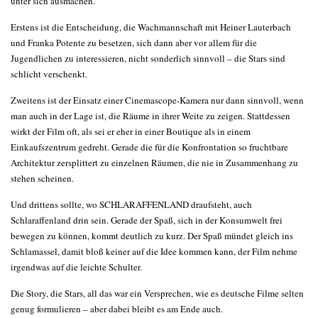
unter sich ausmachen.
Erstens ist die Entscheidung, die Wachmannschaft mit Heiner Lauterbach
und Franka Potente zu besetzen, sich dann aber vor allem für die
Jugendlichen zu interessieren, nicht sonderlich sinnvoll – die Stars sind
schlicht verschenkt.
Zweitens ist der Einsatz einer Cinemascope-Kamera nur dann sinnvoll, wenn
man auch in der Lage ist, die Räume in ihrer Weite zu zeigen. Stattdessen
wirkt der Film oft, als sei er eher in einer Boutique als in einem
Einkaufszentrum gedreht. Gerade die für die Konfrontation so fruchtbare
Architektur zersplittert zu einzelnen Räumen, die nie in Zusammenhang zu
stehen scheinen.
Und drittens sollte, wo SCHLARAFFENLAND draufsteht, auch
Schlaraffenland drin sein. Gerade der Spaß, sich in der Konsumwelt frei
bewegen zu können, kommt deutlich zu kurz. Der Spaß mündet gleich ins
Schlamassel, damit bloß keiner auf die Idee kommen kann, der Film nehme
irgendwas auf die leichte Schulter.
Die Story, die Stars, all das war ein Versprechen, wie es deutsche Filme selten
genug formulieren – aber dabei bleibt es am Ende auch.