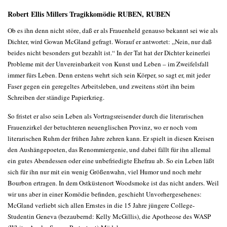
Robert Ellis Millers Tragikkomödie RUBEN, RUBEN
Ob es ihn denn nicht störe, daß er als Frauenheld genauso bekannt sei wie als
Dichter, wird Gowan McGland gefragt. Worauf er antwortet: „Nein, nur daß
beides nicht besonders gut bezahlt ist.“ In der Tat hat der Dichter keinerlei
Probleme mit der Unvereinbarkeit von Kunst und Leben – im Zweifelsfall
immer fürs Leben. Denn erstens wehrt sich sein Körper, so sagt er, mit jeder
Faser gegen ein geregeltes Arbeitsleben, und zweitens stört ihn beim
Schreiben der ständige Papierkrieg.
So fristet er also sein Leben als Vortragsreisender durch die literarischen
Frauenzirkel der betuchteren neuenglischen Provinz, wo er noch vom
literarischen Ruhm der frühen Jahre zehren kann. Er spielt in diesen Kreisen
den Aushängepoeten, das Renommiergenie, und dabei fällt für ihn allemal
ein gutes Abendessen oder eine unbefriedigte Ehefrau ab. So ein Leben läßt
sich für ihn nur mit ein wenig Größenwahn, viel Humor und noch mehr
Bourbon ertragen. In dem Ostküstenort Woodsmoke ist das nicht anders. Weil
wir uns aber in einer Komödie befinden, geschieht Unvorhergesehenes:
McGland verliebt sich allen Ernstes in die 15 Jahre jüngere College-
Studentin Geneva (bezaubernd: Kelly McGillis), die Apotheose des WASP