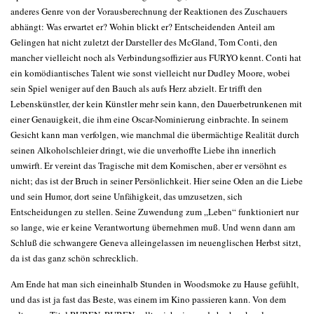
anderes Genre von der Vorausberechnung der Reaktionen des Zuschauers
abhängt: Was erwartet er? Wohin blickt er? Entscheidenden Anteil am
Gelingen hat nicht zuletzt der Darsteller des McGland, Tom Conti, den
mancher vielleicht noch als Verbindungsoffizier aus FURYO kennt. Conti hat
ein komödiantisches Talent wie sonst vielleicht nur Dudley Moore, wobei
sein Spiel weniger auf den Bauch als aufs Herz abzielt. Er trifft den
Lebenskünstler, der kein Künstler mehr sein kann, den Dauerbetrunkenen mit
einer Genauigkeit, die ihm eine Oscar-Nominierung einbrachte. In seinem
Gesicht kann man verfolgen, wie manchmal die übermächtige Realität durch
seinen Alkoholschleier dringt, wie die unverhoffte Liebe ihn innerlich
umwirft. Er vereint das Tragische mit dem Komischen, aber er versöhnt es
nicht; das ist der Bruch in seiner Persönlichkeit. Hier seine Oden an die Liebe
und sein Humor, dort seine Unfähigkeit, das umzusetzen, sich
Entscheidungen zu stellen. Seine Zuwendung zum „Leben“ funktioniert nur
so lange, wie er keine Verantwortung übernehmen muß. Und wenn dann am
Schluß die schwangere Geneva alleingelassen im neuenglischen Herbst sitzt,
da ist das ganz schön schrecklich.
Am Ende hat man sich eineinhalb Stunden in Woodsmoke zu Hause gefühlt,
und das ist ja fast das Beste, was einem im Kino passieren kann. Von dem