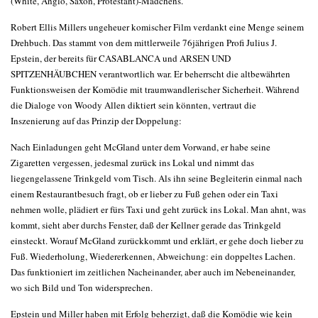
(White, Anglo, Saxon, Protestant)-Mädchens.
Robert Ellis Millers ungeheuer komischer Film verdankt eine Menge seinem
Drehbuch. Das stammt von dem mittlerweile 76jährigen Profi Julius J.
Epstein, der bereits für CASABLANCA und ARSEN UND
SPITZENHÄUBCHEN verantwortlich war. Er beherrscht die altbewährten
Funktionsweisen der Komödie mit traumwandlerischer Sicherheit. Während
die Dialoge von Woody Allen diktiert sein könnten, vertraut die
Inszenierung auf das Prinzip der Doppelung:
Nach Einladungen geht McGland unter dem Vorwand, er habe seine
Zigaretten vergessen, jedesmal zurück ins Lokal und nimmt das
liegengelassene Trinkgeld vom Tisch. Als ihn seine Begleiterin einmal nach
einem Restaurantbesuch fragt, ob er lieber zu Fuß gehen oder ein Taxi
nehmen wolle, plädiert er fürs Taxi und geht zurück ins Lokal. Man ahnt, was
kommt, sieht aber durchs Fenster, daß der Kellner gerade das Trinkgeld
einsteckt. Worauf McGland zurückkommt und erklärt, er gehe doch lieber zu
Fuß. Wiederholung, Wiedererkennen, Abweichung: ein doppeltes Lachen.
Das funktioniert im zeitlichen Nacheinander, aber auch im Nebeneinander,
wo sich Bild und Ton widersprechen.
Epstein und Miller haben mit Erfolg beherzigt, daß die Komödie wie kein