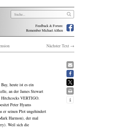
Feedback & Forum:
Remember Michael Althen
ension
Nächster Text →
Bay, heute ist es ein
elle, an der James Stewart
 in Hitchcocks VERTIGO.
besitzt Peter Hyams
s er seinen Plot ungehindert
 (Mark Harmon), der mal
ry). Weil sich die