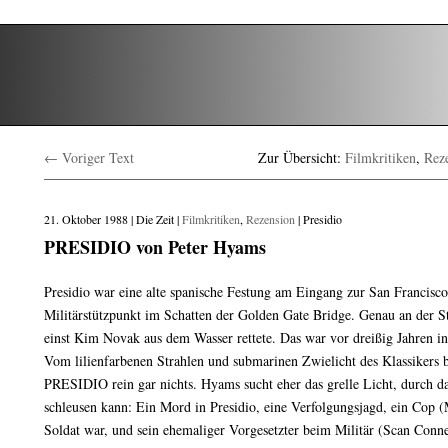
← Voriger Text
Zur Übersicht:
Filmkritiken
,
Rez
21. Oktober 1988 | Die Zeit |
Filmkritiken
,
Rezension
| Presidio
PRESIDIO von Peter Hyams
Presidio war eine alte spanische Festung am Eingang zur San Francisco 
Militärstützpunkt im Schatten der Golden Gate Bridge. Genau an der St
einst Kim Novak aus dem Wasser rettete. Das war vor dreißig Jahren
Vom lilienfarbenen Strahlen und submarinen Zwielicht des Klassikers 
PRESIDIO rein gar nichts. Hyams sucht eher das grelle Licht, durch da
schleusen kann: Ein Mord in Presidio, eine Verfolgungsjagd, ein Cop
Soldat war, und sein ehemaliger Vorgesetzter beim Militär (Scan Conne