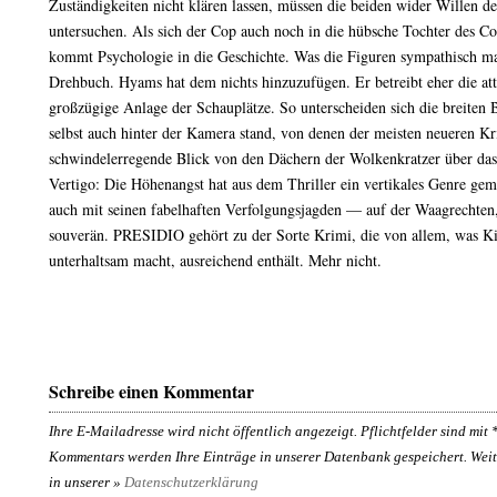
Zuständigkeiten nicht klären lassen, müssen die beiden wider Willen
untersuchen. Als sich der Cop auch noch in die hübsche Tochter des Co
kommt Psychologie in die Geschichte. Was die Figuren sympathisch m
Drehbuch. Hyams hat dem nichts hinzuzufügen. Er betreibt eher die att
großzügige Anlage der Schauplätze. So unterscheiden sich die breiten B
selbst auch hinter der Kamera stand, von denen der meisten neueren Kr
schwindelerregende Blick von den Dächern der Wolkenkratzer über das 
Vertigo: Die Höhenangst hat aus dem Thriller ein vertikales Genre ge
auch mit seinen fabelhaften Verfolgungsjagden — auf der Waagrechten
souverän. PRESIDIO gehört zu der Sorte Krimi, die von allem, was K
unterhaltsam macht, ausreichend enthält. Mehr nicht.
Schreibe einen Kommentar
Ihre E-Mailadresse wird nicht öffentlich angezeigt. Pflichtfelder sind mit
Kommentars werden Ihre Einträge in unserer Datenbank gespeichert. Weit
in unserer »
Datenschutzerklärung