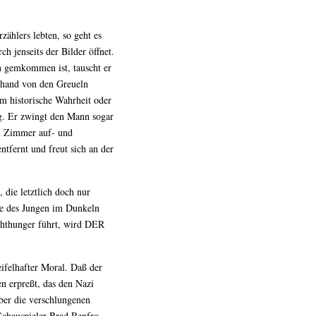
hlers lebten, so geht es
 jenseits der Bilder öffnet.
rn gemkommen ist, tauscht er
r hand von den Greueln
 um historische Wahrheit oder
. Er zwingt den Mann sogar
im Zimmer auf- und
ntfernt und freut sich an der
die letztlich doch nur
ive des Jungen im Dunkeln
chthunger führt, wird DER
ifelhafter Moral. Daß der
en erpreßt, das den Nazi
aber die verschlungenen
Schauspieler Brad Renfro