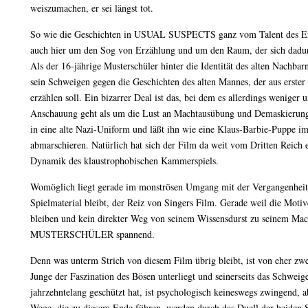
weiszumachen, er sei längst tot.
So wie die Geschichten in USUAL SUSPECTS ganz vom Talent des Erzä
auch hier um den Sog von Erzählung und um den Raum, der sich dadurch
Als der 16-jährige Musterschüler hinter die Identität des alten Nachba
sein Schweigen gegen die Geschichten des alten Mannes, der aus erste
erzählen soll. Ein bizarrer Deal ist das, bei dem es allerdings weniger
Anschauung geht als um die Lust an Machtausübung und Demaskierung
in eine alte Nazi-Uniform und läßt ihn wie eine Klaus-Barbie-Puppe 
abmarschieren. Natürlich hat sich der Film da weit vom Dritten Reich e
Dynamik des klaustrophobischen Kammerspiels.
Womöglich liegt gerade im monströsen Umgang mit der Vergangenheit, 
Spielmaterial bleibt, der Reiz von Singers Film. Gerade weil die Mot
bleiben und kein direkter Weg von seinem Wissensdurst zu seinem Ma
MUSTERSCHÜLER spannend.
Denn was unterm Strich von diesem Film übrig bleibt, ist von eher zwe
Junge der Faszination des Bösen unterliegt und seinerseits das Schweig
jahrzehntelang geschützt hat, ist psychologisch keineswegs zwingend, 
Wege, die zu diesem Ende führen, werden durch das Duell der beiden 