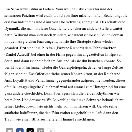
Ein Schwarzweißfilm in Farben. Vom weißen Fabrikdirektor und der
schwarzen Putzfrau wird erzählt, und von ihrer märchenhaften Beziehung, die
erst von Indifferenz und dann von Überschwang geprägt ist. Das schafft eine
Dynamik, die man in dieser Geschichte viel eher an anderer Stelle erwartet
hätte. Während man sich noch wundert, wie unentschlossen Coline Serreau
mit dem ungleichen Paar umgeht, hat sie ihre Strategie schon wieder
geändert. Erst steht die Putzfrau (Firmine Richard) dem Fabrikdirektor
(Daniel Auteuil) bei einer in der Firma gegen ihn angezettelten Intrige zur
Seite, und dann ist er einfach im Ausland, als sie ihn brauchen könnte. So
verläßt der Film immer wieder die Genrespielregeln, denen er lange Zeit zu
folgen scheint. Das Offensichtliche seiner Konstruktion, in der Reich und
Arm, Loyalität und Verrat immer gegeneinander aufgerechnet werden, dieses
oft allzu ausgeklügelte Gleichmaß wird auf einmal zum Hintergrund für eine
ganz andere Geschichte. Dann überlagern sich die beiden Rhythmen wie
beim Jazz. Und der smarte Weiße verfolgt die dicke Schwarze beharrlich mit
seiner Liebe, obwohl sie nichts mehr von ihm wissen will. Gerade seine
sträfliche Indifferenz, die den Film vorher ausgehöhlt hat, läßt dann den
Traum wie einen Blitz aus heiterem Himmel einschlagen.