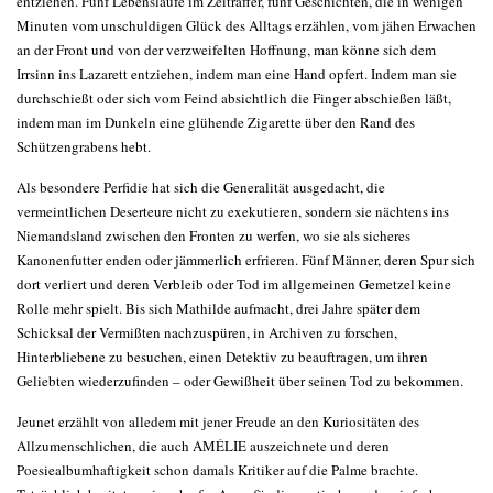
entziehen. Fünf Lebensläufe im Zeitraffer, fünf Geschichten, die in wenigen
Minuten vom unschuldigen Glück des Alltags erzählen, vom jähen Erwachen
an der Front und von der verzweifelten Hoffnung, man könne sich dem
Irrsinn ins Lazarett entziehen, indem man eine Hand opfert. Indem man sie
durchschießt oder sich vom Feind absichtlich die Finger abschießen läßt,
indem man im Dunkeln eine glühende Zigarette über den Rand des
Schützengrabens hebt.
Als besondere Perfidie hat sich die Generalität ausgedacht, die
vermeintlichen Deserteure nicht zu exekutieren, sondern sie nächtens ins
Niemandsland zwischen den Fronten zu werfen, wo sie als sicheres
Kanonenfutter enden oder jämmerlich erfrieren. Fünf Männer, deren Spur sich
dort verliert und deren Verbleib oder Tod im allgemeinen Gemetzel keine
Rolle mehr spielt. Bis sich Mathilde aufmacht, drei Jahre später dem
Schicksal der Vermißten nachzuspüren, in Archiven zu forschen,
Hinterbliebene zu besuchen, einen Detektiv zu beauftragen, um ihren
Geliebten wiederzufinden – oder Gewißheit über seinen Tod zu bekommen.
Jeunet erzählt von alledem mit jener Freude an den Kuriositäten des
Allzumenschlichen, die auch AMÉLIE auszeichnete und deren
Poesiealbumhaftigkeit schon damals Kritiker auf die Palme brachte.