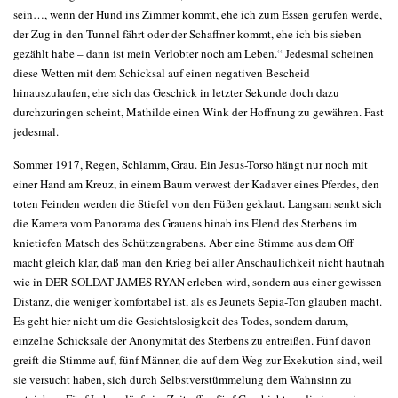
sein…, wenn der Hund ins Zimmer kommt, ehe ich zum Essen gerufen werde,
der Zug in den Tunnel fährt oder der Schaffner kommt, ehe ich bis sieben
gezählt habe – dann ist mein Verlobter noch am Leben.“ Jedesmal scheinen
diese Wetten mit dem Schicksal auf einen negativen Bescheid
hinauszulaufen, ehe sich das Geschick in letzter Sekunde doch dazu
durchzuringen scheint, Mathilde einen Wink der Hoffnung zu gewähren. Fast
jedesmal.
Sommer 1917, Regen, Schlamm, Grau. Ein Jesus-Torso hängt nur noch mit
einer Hand am Kreuz, in einem Baum verwest der Kadaver eines Pferdes, den
toten Feinden werden die Stiefel von den Füßen geklaut. Langsam senkt sich
die Kamera vom Panorama des Grauens hinab ins Elend des Sterbens im
knietiefen Matsch des Schützengrabens. Aber eine Stimme aus dem Off
macht gleich klar, daß man den Krieg bei aller Anschaulichkeit nicht hautnah
wie in DER SOLDAT JAMES RYAN erleben wird, sondern aus einer gewissen
Distanz, die weniger komfortabel ist, als es Jeunets Sepia-Ton glauben macht.
Es geht hier nicht um die Gesichtslosigkeit des Todes, sondern darum,
einzelne Schicksale der Anonymität des Sterbens zu entreißen. Fünf davon
greift die Stimme auf, fünf Männer, die auf dem Weg zur Exekution sind, weil
sie versucht haben, sich durch Selbstverstümmelung dem Wahnsinn zu