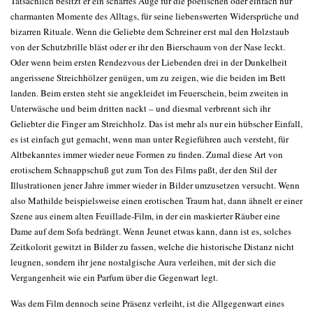
Tatsächlich besitzt er ein scharfes Auge für die poetischen oder einfach nur
charmanten Momente des Alltags, für seine liebenswerten Widersprüche und
bizarren Rituale. Wenn die Geliebte dem Schreiner erst mal den Holzstaub
von der Schutzbrille bläst oder er ihr den Bierschaum von der Nase leckt.
Oder wenn beim ersten Rendezvous der Liebenden drei in der Dunkelheit
angerissene Streichhölzer genügen, um zu zeigen, wie die beiden im Bett
landen. Beim ersten steht sie angekleidet im Feuerschein, beim zweiten in
Unterwäsche und beim dritten nackt – und diesmal verbrennt sich ihr
Geliebter die Finger am Streichholz. Das ist mehr als nur ein hübscher Einfall,
es ist einfach gut gemacht, wenn man unter Regieführen auch versteht, für
Altbekanntes immer wieder neue Formen zu finden. Zumal diese Art von
erotischem Schnappschuß gut zum Ton des Films paßt, der den Stil der
Illustrationen jener Jahre immer wieder in Bilder umzusetzen versucht. Wenn
also Mathilde beispielsweise einen erotischen Traum hat, dann ähnelt er einer
Szene aus einem alten Feuillade-Film, in der ein maskierter Räuber eine
Dame auf dem Sofa bedrängt. Wenn Jeunet etwas kann, dann ist es, solches
Zeitkolorit gewitzt in Bilder zu fassen, welche die historische Distanz nicht
leugnen, sondern ihr jene nostalgische Aura verleihen, mit der sich die
Vergangenheit wie ein Parfum über die Gegenwart legt.
Was dem Film dennoch seine Präsenz verleiht, ist die Allgegenwart eines