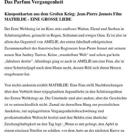
Das Parfum Vergangenheit
Kinopostkarten aus dem Großen Krieg: Jean-Pierre Jeunets Film
MATHILDE - EINE GROSSE LIEBE
Der Erste Weltkrieg ist im Kino stets endloses Warten, Elend und Sterben in
Schützengräben, getaucht in Regen, Schlamm und ewiges Grau. Er ist also in
allem das Gegenteil von AMÉLIE, der ersten fabelhaft erfolgreichen
Zusammenarbeit des französischen Regisseurs Jean-Pierre Jeunet mit seinem
neuen Star Audrey Tautou. Keine „wunderbare Welt“ und schon gar kein
„fabuleux destin“. Allerdings ging es auch in AMÉLIE um eine Frau, die in
einer Schnitzeljagd nach dem Mann sucht, dessen Bild sich ihrem Herzen
eingebrannt hat.
Von nichts anderem erzählt MATHILDE: Eine Frau stellt Nachforschungen
über den Verbleib ihrer totgeglaubten Jugendliebe in den Schützengräben
des Ersten Weltkriegs an. Die Umstände sind also andere, aber die Geschichte
ist so unterschiedlich nicht. Zumal sie denselben Hang zur possierlichen
Anekdote, zur sepiagetönten Vergangenheitsbeschwörung und
postkartenhaften Weltsicht besitzt und ihre Heldin eine ähnliche
Zeichengläubigkeit an den Tag legt: „Wenn es mir gelingt, den Apfel in
einem einzigen Streifen zu schälen, vor dem Auto an der nächsten Kurve zu