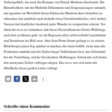
Verlustgefühls, das auch die Romane von Patrick Modiano durchzieht. Die
Beharrlichkeit, mit der Mathilde Dokumente und Zeugenaussagen sammelt,
um irgendwo im Weichbild dieser Fakten das Phantom ihres Geliebten zu
erhaschen, hat natürlich auch deshalb etwas Unwiderstehliches, weil Audrey
Tautous fast kindlicher Ausdruck jedes Wunder zu versprechen scheint. Vor
allem ihr ist es zu verdanken, daß dieses Poesiealbum des Ersten Weltkriegs
auch dort zu Herzen geht, wo ihr Regisseur allzu selbstverliebt Leuchttürme
und Seemöwen ins Bild setzt. Aber Jean-Pierre Jeunet gelingt es, in seinem
Bilderbogen jenen Sog spürbar zu machen, der einen befällt, wenn man alte
Postkarten umdreht und die Zeilen längst Verblichener liest, den Schwindel
bei der Vorstellung, welche Geschichten, Hoffnungen, Schicksale sich hinter
den anonymen Zeilen verbergen mögen. Das ist es, was sich unter der
Oberfläche dieser großen Liebe verbirgt.
Schreibe einen Kommentar