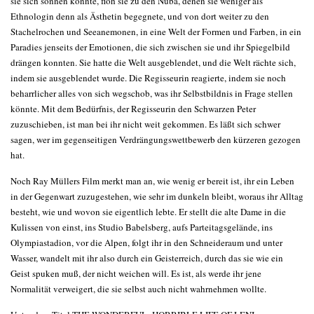
sie sich sonnen konnte, floh sie zu den Nuba, denen sie weniger als
Ethnologin denn als Ästhetin begegnete, und von dort weiter zu den
Stachelrochen und Seeanemonen, in eine Welt der Formen und Farben, in ein
Paradies jenseits der Emotionen, die sich zwischen sie und ihr Spiegelbild
drängen konnten. Sie hatte die Welt ausgeblendet, und die Welt rächte sich,
indem sie ausgeblendet wurde. Die Regisseurin reagierte, indem sie noch
beharrlicher alles von sich wegschob, was ihr Selbstbildnis in Frage stellen
könnte. Mit dem Bedürfnis, der Regisseurin den Schwarzen Peter
zuzuschieben, ist man bei ihr nicht weit gekommen. Es läßt sich schwer
sagen, wer im gegenseitigen Verdrängungswettbewerb den kürzeren gezogen
hat.
Noch Ray Müllers Film merkt man an, wie wenig er bereit ist, ihr ein Leben
in der Gegenwart zuzugestehen, wie sehr im dunkeln bleibt, woraus ihr Alltag
besteht, wie und wovon sie eigentlich lebte. Er stellt die alte Dame in die
Kulissen von einst, ins Studio Babelsberg, aufs Parteitagsgelände, ins
Olympiastadion, vor die Alpen, folgt ihr in den Schneideraum und unter
Wasser, wandelt mit ihr also durch ein Geisterreich, durch das sie wie ein
Geist spuken muß, der nicht weichen will. Es ist, als werde ihr jene
Normalität verweigert, die sie selbst auch nicht wahrnehmen wollte.