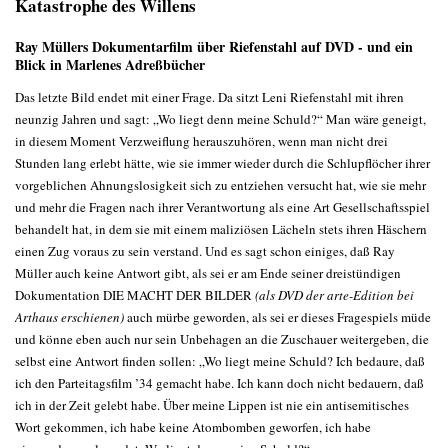
Katastrophe des Willens
Ray Müllers Dokumentarfilm über Riefenstahl auf DVD - und ein
Blick in Marlenes Adreßbücher
Das letzte Bild endet mit einer Frage. Da sitzt Leni Riefenstahl mit ihren
neunzig Jahren und sagt: „Wo liegt denn meine Schuld?“ Man wäre geneigt,
in diesem Moment Verzweiflung herauszuhören, wenn man nicht drei
Stunden lang erlebt hätte, wie sie immer wieder durch die Schlupflöcher ihrer
vorgeblichen Ahnungslosigkeit sich zu entziehen versucht hat, wie sie mehr
und mehr die Fragen nach ihrer Verantwortung als eine Art Gesellschaftsspiel
behandelt hat, in dem sie mit einem maliziösen Lächeln stets ihren Häschern
einen Zug voraus zu sein verstand. Und es sagt schon einiges, daß Ray
Müller auch keine Antwort gibt, als sei er am Ende seiner dreistündigen
Dokumentation DIE MACHT DER BILDER
(als DVD der arte-Edition bei
Arthaus erschienen)
auch mürbe geworden, als sei er dieses Fragespiels müde
und könne eben auch nur sein Unbehagen an die Zuschauer weitergeben, die
selbst eine Antwort finden sollen: „Wo liegt meine Schuld? Ich bedaure, daß
ich den Parteitagsfilm ’34 gemacht habe. Ich kann doch nicht bedauern, daß
ich in der Zeit gelebt habe. Über meine Lippen ist nie ein antisemitisches
Wort gekommen, ich habe keine Atombomben geworfen, ich habe