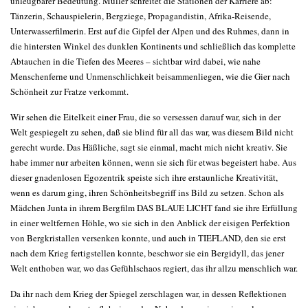
unleugbarer Bedeutung. Müller schreitet die Stationen der Karriere ab:
Tänzerin, Schauspielerin, Bergziege, Propagandistin, Afrika-Reisende,
Unterwasserfilmerin. Erst auf die Gipfel der Alpen und des Ruhmes, dann in
die hintersten Winkel des dunklen Kontinents und schließlich das komplette
Abtauchen in die Tiefen des Meeres – sichtbar wird dabei, wie nahe
Menschenferne und Unmenschlichkeit beisammenliegen, wie die Gier nach
Schönheit zur Fratze verkommt.
Wir sehen die Eitelkeit einer Frau, die so versessen darauf war, sich in der
Welt gespiegelt zu sehen, daß sie blind für all das war, was diesem Bild nicht
gerecht wurde. Das Häßliche, sagt sie einmal, macht mich nicht kreativ. Sie
habe immer nur arbeiten können, wenn sie sich für etwas begeistert habe. Aus
dieser gnadenlosen Egozentrik speiste sich ihre erstaunliche Kreativität,
wenn es darum ging, ihren Schönheitsbegriff ins Bild zu setzen. Schon als
Mädchen Junta in ihrem Bergfilm DAS BLAUE LICHT fand sie ihre Erfüllung
in einer weltfernen Höhle, wo sie sich in den Anblick der eisigen Perfektion
von Bergkristallen versenken konnte, und auch in TIEFLAND, den sie erst
nach dem Krieg fertigstellen konnte, beschwor sie ein Bergidyll, das jener
Welt enthoben war, wo das Gefühlschaos regiert, das ihr allzu menschlich war.
Da ihr nach dem Krieg der Spiegel zerschlagen war, in dessen Reflektionen