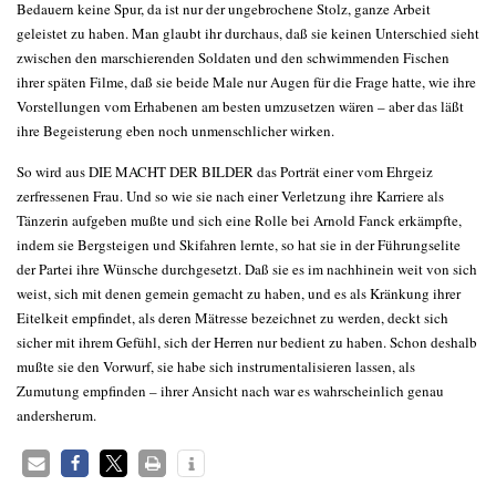
Bedauern keine Spur, da ist nur der ungebrochene Stolz, ganze Arbeit
geleistet zu haben. Man glaubt ihr durchaus, daß sie keinen Unterschied sieht
zwischen den marschierenden Soldaten und den schwimmenden Fischen
ihrer späten Filme, daß sie beide Male nur Augen für die Frage hatte, wie ihre
Vorstellungen vom Erhabenen am besten umzusetzen wären – aber das läßt
ihre Begeisterung eben noch unmenschlicher wirken.
So wird aus DIE MACHT DER BILDER das Porträt einer vom Ehrgeiz
zerfressenen Frau. Und so wie sie nach einer Verletzung ihre Karriere als
Tänzerin aufgeben mußte und sich eine Rolle bei Arnold Fanck erkämpfte,
indem sie Bergsteigen und Skifahren lernte, so hat sie in der Führungselite
der Partei ihre Wünsche durchgesetzt. Daß sie es im nachhinein weit von sich
weist, sich mit denen gemein gemacht zu haben, und es als Kränkung ihrer
Eitelkeit empfindet, als deren Mätresse bezeichnet zu werden, deckt sich
sicher mit ihrem Gefühl, sich der Herren nur bedient zu haben. Schon deshalb
mußte sie den Vorwurf, sie habe sich instrumentalisieren lassen, als
Zumutung empfinden – ihrer Ansicht nach war es wahrscheinlich genau
andersherum.