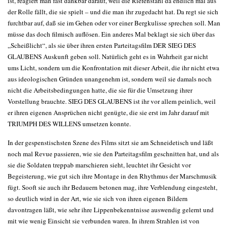
ist, reagiert man fast dankbar darauf, weil die Riefenstahl da endlich mal aus
der Rolle fällt, die sie spielt – und die man ihr zugedacht hat. Da regt sie sich
furchtbar auf, daß sie im Gehen oder vor einer Bergkulisse sprechen soll. Man
müsse das doch filmisch auflösen. Ein anderes Mal beklagt sie sich über das
„Scheißlicht“, als sie über ihren ersten Parteitagsfilm DER SIEG DES
GLAUBENS Auskunft geben soll. Natürlich geht es in Wahrheit gar nicht
ums Licht, sondern um die Konfrontation mit dieser Arbeit, die ihr nicht etwa
aus ideologischen Gründen unangenehm ist, sondern weil sie damals noch
nicht die Arbeitsbedingungen hatte, die sie für die Umsetzung ihrer
Vorstellung brauchte. SIEG DES GLAUBENS ist ihr vor allem peinlich, weil
er ihren eigenen Ansprüchen nicht genügte, die sie erst im Jahr darauf mit
TRIUMPH DES WILLENS umsetzen konnte.
In der gespenstischsten Szene des Films sitzt sie am Schneidetisch und läßt
noch mal Revue passieren, wie sie den Parteitagsfilm geschnitten hat, und als
sie die Soldaten treppab marschieren sieht, leuchtet ihr Gesicht vor
Begeisterung, wie gut sich ihre Montage in den Rhythmus der Marschmusik
fügt. Sooft sie auch ihr Bedauern betonen mag, ihre Verblendung eingesteht,
so deutlich wird in der Art, wie sie sich von ihren eigenen Bildern
davontragen läßt, wie sehr ihre Lippenbekenntnisse auswendig gelernt und
mit wie wenig Einsicht sie verbunden waren. In ihrem Strahlen ist von