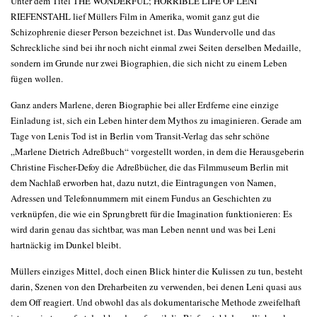
Unter dem Titel THE WONDERFUL; HORRIBLE LIFE OF LENI
RIEFENSTAHL lief Müllers Film in Amerika, womit ganz gut die
Schizophrenie dieser Person bezeichnet ist. Das Wundervolle und das
Schreckliche sind bei ihr noch nicht einmal zwei Seiten derselben Medaille,
sondern im Grunde nur zwei Biographien, die sich nicht zu einem Leben
fügen wollen.
Ganz anders Marlene, deren Biographie bei aller Erdferne eine einzige
Einladung ist, sich ein Leben hinter dem Mythos zu imaginieren. Gerade am
Tage von Lenis Tod ist in Berlin vom Transit-Verlag das sehr schöne
„Marlene Dietrich Adreßbuch“ vorgestellt worden, in dem die Herausgeberin
Christine Fischer-Defoy die Adreßbücher, die das Filmmuseum Berlin mit
dem Nachlaß erworben hat, dazu nutzt, die Eintragungen von Namen,
Adressen und Telefonnummern mit einem Fundus an Geschichten zu
verknüpfen, die wie ein Sprungbrett für die Imagination funktionieren: Es
wird darin genau das sichtbar, was man Leben nennt und was bei Leni
hartnäckig im Dunkel bleibt.
Müllers einziges Mittel, doch einen Blick hinter die Kulissen zu tun, besteht
darin, Szenen von den Dreharbeiten zu verwenden, bei denen Leni quasi aus
dem Off reagiert. Und obwohl das als dokumentarische Methode zweifelhaft