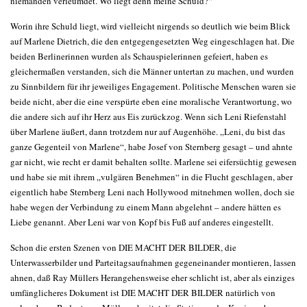
niemanden verleumdet. Wo liegt denn meine Schuld?“
Worin ihre Schuld liegt, wird vielleicht nirgends so deutlich wie beim Blick
auf Marlene Dietrich, die den entgegengesetzten Weg eingeschlagen hat. Die
beiden Berlinerinnen wurden als Schauspielerinnen gefeiert, haben es
gleichermaßen verstanden, sich die Männer untertan zu machen, und wurden
zu Sinnbildern für ihr jeweiliges Engagement. Politische Menschen waren sie
beide nicht, aber die eine verspürte eben eine moralische Verantwortung, wo
die andere sich auf ihr Herz aus Eis zurückzog. Wenn sich Leni Riefenstahl
über Marlene äußert, dann trotzdem nur auf Augenhöhe. „Leni, du bist das
ganze Gegenteil von Marlene“, habe Josef von Sternberg gesagt – und ahnte
gar nicht, wie recht er damit behalten sollte. Marlene sei eifersüchtig gewesen
und habe sie mit ihrem „vulgären Benehmen“ in die Flucht geschlagen, aber
eigentlich habe Sternberg Leni nach Hollywood mitnehmen wollen, doch sie
habe wegen der Verbindung zu einem Mann abgelehnt – andere hätten es
Liebe genannt. Aber Leni war von Kopf bis Fuß auf anderes eingestellt.
Schon die ersten Szenen von DIE MACHT DER BILDER, die
Unterwasserbilder und Parteitagsaufnahmen gegeneinander montieren, lassen
ahnen, daß Ray Müllers Herangehensweise eher schlicht ist, aber als einziges
umfänglicheres Dokument ist DIE MACHT DER BILDER natürlich von