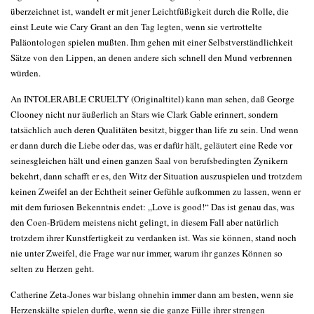
überzeichnet ist, wandelt er mit jener Leichtfüßigkeit durch die Rolle, die
einst Leute wie Cary Grant an den Tag legten, wenn sie vertrottelte
Paläontologen spielen mußten. Ihm gehen mit einer Selbstverständlichkeit
Sätze von den Lippen, an denen andere sich schnell den Mund verbrennen
würden.
An INTOLERABLE CRUELTY (Originaltitel) kann man sehen, daß George
Clooney nicht nur äußerlich an Stars wie Clark Gable erinnert, sondern
tatsächlich auch deren Qualitäten besitzt, bigger than life zu sein. Und wenn
er dann durch die Liebe oder das, was er dafür hält, geläutert eine Rede vor
seinesgleichen hält und einen ganzen Saal von berufsbedingten Zynikern
bekehrt, dann schafft er es, den Witz der Situation auszuspielen und trotzdem
keinen Zweifel an der Echtheit seiner Gefühle aufkommen zu lassen, wenn er
mit dem furiosen Bekenntnis endet: „Love is good!“ Das ist genau das, was
den Coen-Brüdern meistens nicht gelingt, in diesem Fall aber natürlich
trotzdem ihrer Kunstfertigkeit zu verdanken ist. Was sie können, stand noch
nie unter Zweifel, die Frage war nur immer, warum ihr ganzes Können so
selten zu Herzen geht.
Catherine Zeta-Jones war bislang ohnehin immer dann am besten, wenn sie
Herzenskälte spielen durfte, wenn sie die ganze Fülle ihrer strengen