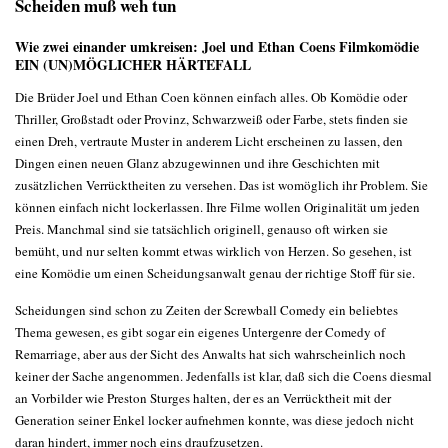
Scheiden muß weh tun
Wie zwei einander umkreisen: Joel und Ethan Coens Filmkomödie
EIN (UN)MÖGLICHER HÄRTEFALL
Die Brüder Joel und Ethan Coen können einfach alles. Ob Komödie oder
Thriller, Großstadt oder Provinz, Schwarzweiß oder Farbe, stets finden sie
einen Dreh, vertraute Muster in anderem Licht erscheinen zu lassen, den
Dingen einen neuen Glanz abzugewinnen und ihre Geschichten mit
zusätzlichen Verrücktheiten zu versehen. Das ist womöglich ihr Problem. Sie
können einfach nicht lockerlassen. Ihre Filme wollen Originalität um jeden
Preis. Manchmal sind sie tatsächlich originell, genauso oft wirken sie
bemüht, und nur selten kommt etwas wirklich von Herzen. So gesehen, ist
eine Komödie um einen Scheidungsanwalt genau der richtige Stoff für sie.
Scheidungen sind schon zu Zeiten der Screwball Comedy ein beliebtes
Thema gewesen, es gibt sogar ein eigenes Untergenre der Comedy of
Remarriage, aber aus der Sicht des Anwalts hat sich wahrscheinlich noch
keiner der Sache angenommen. Jedenfalls ist klar, daß sich die Coens diesmal
an Vorbilder wie Preston Sturges halten, der es an Verrücktheit mit der
Generation seiner Enkel locker aufnehmen konnte, was diese jedoch nicht
daran hindert, immer noch eins draufzusetzen.