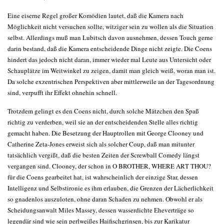
Eine eiserne Regel großer Komödien lautet, daß die Kamera nach
Möglichkeit nicht versuchen sollte, witziger sein zu wollen als die Situation
selbst. Allerdings muß man Lubitsch davon ausnehmen, dessen Touch gerne
darin bestand, daß die Kamera entscheidende Dinge nicht zeigte. Die Coens
hindert das jedoch nicht daran, immer wieder mal Leute aus Untersicht oder
Schauplätze im Weitwinkel zu zeigen, damit man gleich weiß, woran man ist.
Da solche exzentrischen Perspektiven aber mittlerweile an der Tagesordnung
sind, verpufft ihr Effekt ohnehin schnell.
Trotzdem gelingt es den Coens nicht, durch solche Mätzchen den Spaß
richtig zu verderben, weil sie an der entscheidenden Stelle alles richtig
gemacht haben. Die Besetzung der Hauptrollen mit George Clooney und
Catherine Zeta-Jones erweist sich als solcher Coup, daß man mitunter
tatsächlich vergißt, daß die besten Zeiten der Screwball Comedy längst
vergangen sind. Clooney, der schon in O BROTHER, WHERE ART THOU?
für die Coens gearbeitet hat, ist wahrscheinlich der einzige Star, dessen
Intelligenz und Selbstironie es ihm erlauben, die Grenzen der Lächerlichkeit
so gnadenlos auszuloten, ohne daran Schaden zu nehmen. Obwohl er als
Scheidungsanwalt Miles Massey, dessen wasserdichte Eheverträge so
legendär sind wie sein perlweißes Haifischgrinsen, bis zur Karikatur