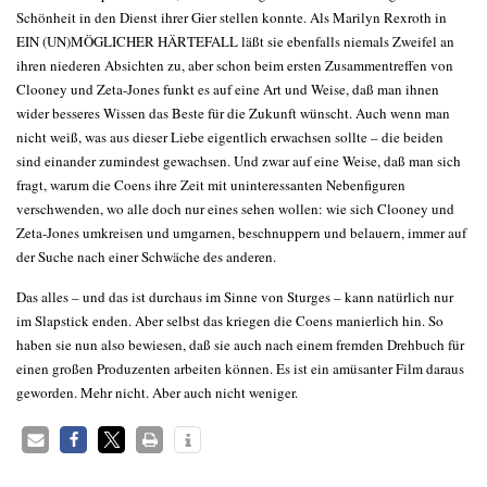
Schönheit in den Dienst ihrer Gier stellen konnte. Als Marilyn Rexroth in
EIN (UN)MÖGLICHER HÄRTEFALL läßt sie ebenfalls niemals Zweifel an
ihren niederen Absichten zu, aber schon beim ersten Zusammentreffen von
Clooney und Zeta-Jones funkt es auf eine Art und Weise, daß man ihnen
wider besseres Wissen das Beste für die Zukunft wünscht. Auch wenn man
nicht weiß, was aus dieser Liebe eigentlich erwachsen sollte – die beiden
sind einander zumindest gewachsen. Und zwar auf eine Weise, daß man sich
fragt, warum die Coens ihre Zeit mit uninteressanten Nebenfiguren
verschwenden, wo alle doch nur eines sehen wollen: wie sich Clooney und
Zeta-Jones umkreisen und umgarnen, beschnuppern und belauern, immer auf
der Suche nach einer Schwäche des anderen.
Das alles – und das ist durchaus im Sinne von Sturges – kann natürlich nur
im Slapstick enden. Aber selbst das kriegen die Coens manierlich hin. So
haben sie nun also bewiesen, daß sie auch nach einem fremden Drehbuch für
einen großen Produzenten arbeiten können. Es ist ein amüsanter Film daraus
geworden. Mehr nicht. Aber auch nicht weniger.