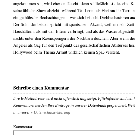
angekommen sei, wird eher enttäuscht, denn schließlich ist dies eine 
seine übliche Show abzieht, während Téa Leoni als Ehefrau ihr Terrain 
einige hübsche Beobachtungen – was sich bei acht Drehbuchautoren auc
Der Sohn der beiden spricht mit spanischem Akzent, weil er mehr Zeit
Haushälterin als mit den Eltern verbringt; und als das Wasser abgestell
nachts unter den Rasensprengern der Nachbarn duschen. Aber wenn d
Angeles als Gag für den Tiefpunkt des gesellschaftlichen Absturzes he
Hollywood beim Thema Armut wirklich keinen Spaß versteht.
Schreibe einen Kommentar
Ihre E-Mailadresse wird nicht öffentlich angezeigt. Pflichtfelder sind mit
Kommentars werden Ihre Einträge in unserer Datenbank gespeichert. Weit
in unserer »
Datenschutzerklärung
Kommentar