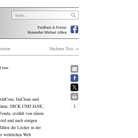
Feedback & Forum:
Remember Michael Althen
ension
Nächster Text →
d Jane
orldCom, ImClone und
ine Häme. DICK UND JANE,
Fonda, erzählt von einem
wird und nach einigen
fällen die Löcher in der
er wirklichen Welt