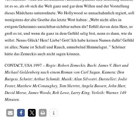
ist es so, als ob sich die Welt ganz und gar dem Willen und der Vorstellung
dieses Mädchens unterordnete. Wo Hollywood so unnachahmlich regiert, soll
wenigstens der alte Goethe das letzte Wort haben: „Webt nicht alles in
ewigem Geheimnis unsichtbar-sichtbar neben dir? Erfüll davon dein Herz, so
groß es ist, und wenn du ganz in dem Gefühl selig bist, nenn es dann, wie du
willst: Nenns Glück! Herz! Liebe! Gott! Ich habe keinen Namen dafür! Gefühl
ist alles; Name ist Schall und Rauch, umnebelnd Himmelsgut. ” Schöner
hätte das Zemeckis auch nicht sagen können.
CONTACT, USA 1997 –
Regie: Robert Zemeckis. Buch: James V. Hart und
Michael Goldenberg nach einem Roman von Carl Sagan. Kamera: Don
Burgess. Schnitt: Arthur Schmidt. Musik: Alan Silvestri. Darsteller: Jodie
Foster, Matthew McConaughey, Tom Skerritt, Angela Bassett, John Hurt,
David Morse, James Woods, Rob Lowe, Larry King. Verleih: Warner. 149
Minuten.