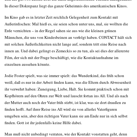
In dieser Diskrepanz liegt das ganze Geheimnis des amerikanischen Kinos.
Im Kino gab es in letzter Zeit reichlich Gelegenheit zum Kontakt mit
Außerirdischen: Mal hieß es, sie seien schon unter uns, mal, sie wollten die
Erde vernichten – in der Regel sahen sie aus wie die kleinen grünen
Männchen, die uns von Kindesbeinen an verfolgt haben. CONTACT hält sich
mit solchen Äußerlichkeiten nicht lange auf, sondern tritt eine Reise nach
innen an. Und dabei gelingt es Zemeckis so zu tun, als sei dies der allererste
Film, der sich mit der Frage beschäftigt, wie die Kontaktaufnahme im
einzelnen aussehen könnte.
Jodie Foster spielt, was sie immer spielt: das Wunderkind, das früh schon
weiß, daß es nur in der Arbeit finden kann, was die Eltern durch Abwesenheit
ihr verwehrt haben: Zuneigung, Liebe, Halt. Sie kommt praktisch schon mit
Kopfhörern auf den Ohren zur Welt und lauscht fortan ins All. Und als nach
der Mutter auch noch der Vater früh stirbt, ist klar, was sie dort draußen zu
finden hofft. Auf ihrer Reise ins All wird sie von allerlei Vaterfiguren
umgeben sein, aber den richtigen Vater kann sie am Ende nur in sich selbst
finden. Gott ist ihr jedenfalls keine Hilfe dabei.
Man muß nicht unbedingt verraten, wie der Kontakt vonstatten geht, denn