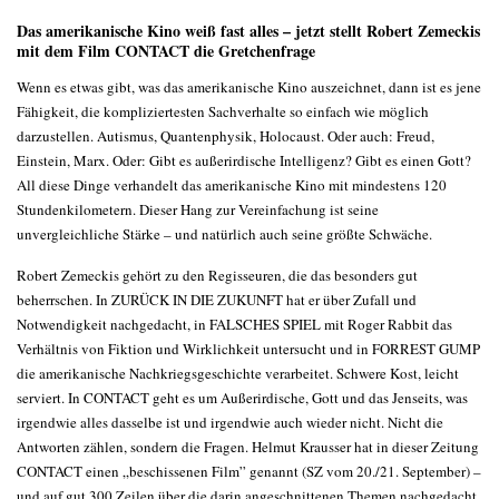
Das amerikanische Kino weiß fast alles – jetzt stellt Robert Zemeckis
mit dem Film CONTACT die Gretchenfrage
Wenn es etwas gibt, was das amerikanische Kino auszeichnet, dann ist es jene
Fähigkeit, die kompliziertesten Sachverhalte so einfach wie möglich
darzustellen. Autismus, Quantenphysik, Holocaust. Oder auch: Freud,
Einstein, Marx. Oder: Gibt es außerirdische Intelligenz? Gibt es einen Gott?
All diese Dinge verhandelt das amerikanische Kino mit mindestens 120
Stundenkilometern. Dieser Hang zur Vereinfachung ist seine
unvergleichliche Stärke – und natürlich auch seine größte Schwäche.
Robert Zemeckis gehört zu den Regisseuren, die das besonders gut
beherrschen. In ZURÜCK IN DIE ZUKUNFT hat er über Zufall und
Notwendigkeit nachgedacht, in FALSCHES SPIEL mit Roger Rabbit das
Verhältnis von Fiktion und Wirklichkeit untersucht und in FORREST GUMP
die amerikanische Nachkriegsgeschichte verarbeitet. Schwere Kost, leicht
serviert. In CONTACT geht es um Außerirdische, Gott und das Jenseits, was
irgendwie alles dasselbe ist und irgendwie auch wieder nicht. Nicht die
Antworten zählen, sondern die Fragen. Helmut Krausser hat in dieser Zeitung
CONTACT einen „beschissenen Film” genannt (SZ vom 20./21. September) –
und auf gut 300 Zeilen über die darin angeschnittenen Themen nachgedacht.