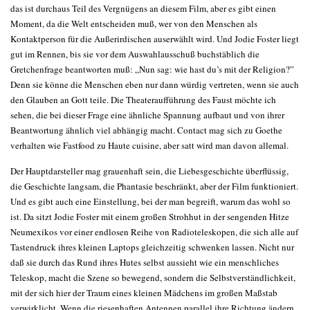
das ist durchaus Teil des Vergnügens an diesem Film, aber es gibt einen
Moment, da die Welt entscheiden muß, wer von den Menschen als
Kontaktperson für die Außerirdischen auserwählt wird. Und Jodie Foster liegt
gut im Rennen, bis sie vor dem Auswahlausschuß buchstäblich die
Gretchenfrage beantworten muß: „Nun sag: wie hast du’s mit der Religion?”
Denn sie könne die Menschen eben nur dann würdig vertreten, wenn sie auch
den Glauben an Gott teile. Die Theateraufführung des Faust möchte ich
sehen, die bei dieser Frage eine ähnliche Spannung aufbaut und von ihrer
Beantwortung ähnlich viel abhängig macht. Contact mag sich zu Goethe
verhalten wie Fastfood zu Haute cuisine, aber satt wird man davon allemal.
Der Hauptdarsteller mag grauenhaft sein, die Liebesgeschichte überflüssig,
die Geschichte langsam, die Phantasie beschränkt, aber der Film funktioniert.
Und es gibt auch eine Einstellung, bei der man begreift, warum das wohl so
ist. Da sitzt Jodie Foster mit einem großen Strohhut in der sengenden Hitze
Neumexikos vor einer endlosen Reihe von Radioteleskopen, die sich alle auf
Tastendruck ihres kleinen Laptops gleichzeitig schwenken lassen. Nicht nur
daß sie durch das Rund ihres Hutes selbst aussieht wie ein menschliches
Teleskop, macht die Szene so bewegend, sondern die Selbstverständlichkeit,
mit der sich hier der Traum eines kleinen Mädchens im großen Maßstab
verwirklicht. Wenn die riesenhaften Antennen parallel ihre Richtung ändern,