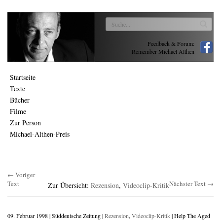
Feedback & Forum:
Remember Michael Althen
Startseite
Texte
Bücher
Filme
Zur Person
Michael-Althen-Preis
← Voriger
Text
Nächster Text →
Zur Übersicht:
Rezension
,
Videoclip-Kritik
09. Februar 1998 | Süddeutsche Zeitung |
Rezension
,
Videoclip-Kritik
| Help The Aged