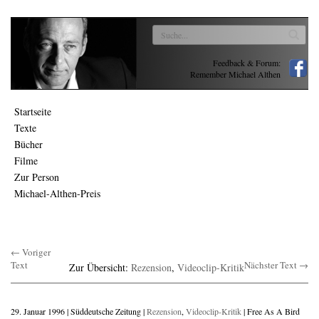
Feedback & Forum:
Remember Michael Althen
Startseite
Texte
Bücher
Filme
Zur Person
Michael-Althen-Preis
← Voriger
Text
Nächster Text →
Zur Übersicht:
Rezension
,
Videoclip-Kritik
29. Januar 1996 | Süddeutsche Zeitung |
Rezension
,
Videoclip-Kritik
| Free As A Bird