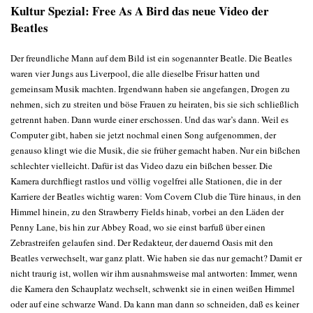
Kultur Spezial: Free As A Bird das neue Video der
Beatles
Der freundliche Mann auf dem Bild ist ein sogenannter Beatle. Die Beatles
waren vier Jungs aus Liverpool, die alle dieselbe Frisur hatten und
gemeinsam Musik machten. Irgendwann haben sie angefangen, Drogen zu
nehmen, sich zu streiten und böse Frauen zu heiraten, bis sie sich schließlich
getrennt haben. Dann wurde einer erschossen. Und das war’s dann. Weil es
Computer gibt, haben sie jetzt nochmal einen Song aufgenommen, der
genauso klingt wie die Musik, die sie früher gemacht haben. Nur ein bißchen
schlechter vielleicht. Dafür ist das Video dazu ein bißchen besser. Die
Kamera durchfliegt rastlos und völlig vogelfrei alle Stationen, die in der
Karriere der Beatles wichtig waren: Vom Covern Club die Türe hinaus, in den
Himmel hinein, zu den Strawberry Fields hinab, vorbei an den Läden der
Penny Lane, bis hin zur Abbey Road, wo sie einst barfuß über einen
Zebrastreifen gelaufen sind. Der Redakteur, der dauernd Oasis mit den
Beatles verwechselt, war ganz platt. Wie haben sie das nur gemacht? Damit er
nicht traurig ist, wollen wir ihm ausnahmsweise mal antworten: Immer, wenn
die Kamera den Schauplatz wechselt, schwenkt sie in einen weißen Himmel
oder auf eine schwarze Wand. Da kann man dann so schneiden, daß es keiner