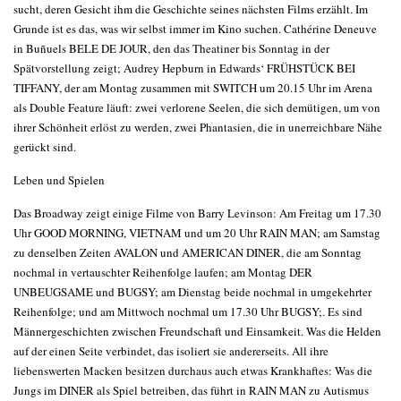
sucht, deren Gesicht ihm die Geschichte seines nächsten Films erzählt. Im
Grunde ist es das, was wir selbst immer im Kino suchen. Cathérine Deneuve
in Buñuels BELE DE JOUR, den das Theatiner bis Sonntag in der
Spätvorstellung zeigt; Audrey Hepburn in Edwards‘ FRÜHSTÜCK BEI
TIFFANY, der am Montag zusammen mit SWITCH um 20.15 Uhr im Arena
als Double Feature läuft: zwei verlorene Seelen, die sich demütigen, um von
ihrer Schönheit erlöst zu werden, zwei Phantasien, die in unerreichbare Nähe
gerückt sind.
Leben und Spielen
Das Broadway zeigt einige Filme von Barry Levinson: Am Freitag um 17.30
Uhr GOOD MORNING, VIETNAM und um 20 Uhr RAIN MAN; am Samstag
zu denselben Zeiten AVALON und AMERICAN DINER, die am Sonntag
nochmal in vertauschter Reihenfolge laufen; am Montag DER
UNBEUGSAME und BUGSY; am Dienstag beide nochmal in umgekehrter
Reihenfolge; und am Mittwoch nochmal um 17.30 Uhr BUGSY;. Es sind
Männergeschichten zwischen Freundschaft und Einsamkeit. Was die Helden
auf der einen Seite verbindet, das isoliert sie andererseits. All ihre
liebenswerten Macken besitzen durchaus auch etwas Krankhaftes: Was die
Jungs im DINER als Spiel betreiben, das führt in RAIN MAN zu Autismus