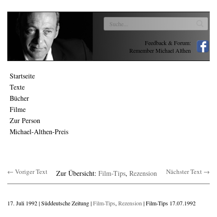
Feedback & Forum:
Remember Michael Althen
Startseite
Texte
Bücher
Filme
Zur Person
Michael-Althen-Preis
← Voriger Text
Nächster Text →
Zur Übersicht:
Film-Tips
,
Rezension
17. Juli 1992 | Süddeutsche Zeitung |
Film-Tips
,
Rezension
| Film-Tips 17.07.1992