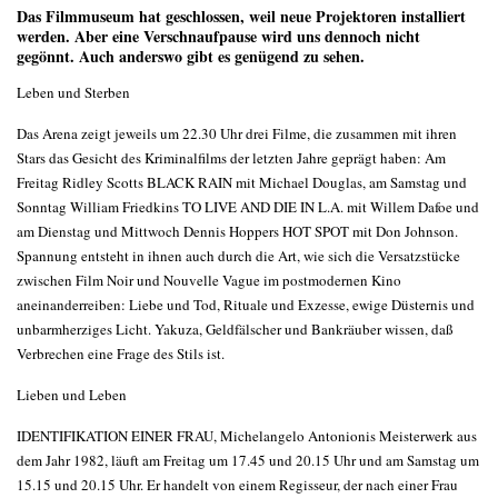
Das Filmmuseum hat geschlossen, weil neue Projektoren installiert
werden. Aber eine Verschnaufpause wird uns dennoch nicht
gegönnt. Auch anderswo gibt es genügend zu sehen.
Leben und Sterben
Das Arena zeigt jeweils um 22.30 Uhr drei Filme, die zusammen mit ihren
Stars das Gesicht des Kriminalfilms der letzten Jahre geprägt haben: Am
Freitag Ridley Scotts BLACK RAIN mit Michael Douglas, am Samstag und
Sonntag William Friedkins TO LIVE AND DIE IN L.A. mit Willem Dafoe und
am Dienstag und Mittwoch Dennis Hoppers HOT SPOT mit Don Johnson.
Spannung entsteht in ihnen auch durch die Art, wie sich die Versatzstücke
zwischen Film Noir und Nouvelle Vague im postmodernen Kino
aneinanderreiben: Liebe und Tod, Rituale und Exzesse, ewige Düsternis und
unbarmherziges Licht. Yakuza, Geldfälscher und Bankräuber wissen, daß
Verbrechen eine Frage des Stils ist.
Lieben und Leben
IDENTIFIKATION EINER FRAU, Michelangelo Antonionis Meisterwerk aus
dem Jahr 1982, läuft am Freitag um 17.45 und 20.15 Uhr und am Samstag um
15.15 und 20.15 Uhr. Er handelt von einem Regisseur, der nach einer Frau