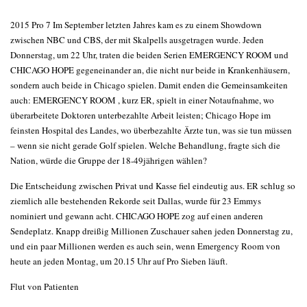
2015 Pro 7 Im September letzten Jahres kam es zu einem Showdown
zwischen NBC und CBS, der mit Skalpells ausgetragen wurde. Jeden
Donnerstag, um 22 Uhr, traten die beiden Serien EMERGENCY ROOM und
CHICAGO HOPE gegeneinander an, die nicht nur beide in Krankenhäusern,
sondern auch beide in Chicago spielen. Damit enden die Gemeinsamkeiten
auch: EMERGENCY ROOM , kurz ER, spielt in einer Notaufnahme, wo
überarbeitete Doktoren unterbezahlte Arbeit leisten; Chicago Hope im
feinsten Hospital des Landes, wo überbezahlte Ärzte tun, was sie tun müssen
– wenn sie nicht gerade Golf spielen. Welche Behandlung, fragte sich die
Nation, würde die Gruppe der 18-49jährigen wählen?
Die Entscheidung zwischen Privat und Kasse fiel eindeutig aus. ER schlug so
ziemlich alle bestehenden Rekorde seit Dallas, wurde für 23 Emmys
nominiert und gewann acht. CHICAGO HOPE zog auf einen anderen
Sendeplatz. Knapp dreißig Millionen Zuschauer sahen jeden Donnerstag zu,
und ein paar Millionen werden es auch sein, wenn Emergency Room von
heute an jeden Montag, um 20.15 Uhr auf Pro Sieben läuft.
Flut von Patienten