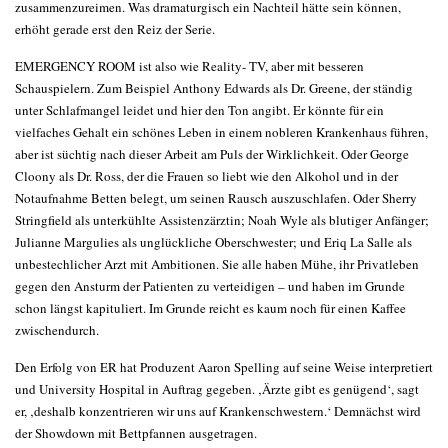
zusammenzureimen. Was dramaturgisch ein Nachteil hätte sein können,
erhöht gerade erst den Reiz der Serie.
EMERGENCY ROOM ist also wie Reality- TV, aber mit besseren
Schauspielern. Zum Beispiel Anthony Edwards als Dr. Greene, der ständig
unter Schlafmangel leidet und hier den Ton angibt. Er könnte für ein
vielfaches Gehalt ein schönes Leben in einem nobleren Krankenhaus führen,
aber ist süchtig nach dieser Arbeit am Puls der Wirklichkeit. Oder George
Cloony als Dr. Ross, der die Frauen so liebt wie den Alkohol und in der
Notaufnahme Betten belegt, um seinen Rausch auszuschlafen. Oder Sherry
Stringfield als unterkühlte Assistenzärztin; Noah Wyle als blutiger Anfänger;
Julianne Margulies als unglückliche Oberschwester; und Eriq La Salle als
unbestechlicher Arzt mit Ambitionen. Sie alle haben Mühe, ihr Privatleben
gegen den Ansturm der Patienten zu verteidigen – und haben im Grunde
schon längst kapituliert. Im Grunde reicht es kaum noch für einen Kaffee
zwischendurch.
Den Erfolg von ER hat Produzent Aaron Spelling auf seine Weise interpretiert
und University Hospital in Auftrag gegeben. ‚Ärzte gibt es genügend‘, sagt
er, ‚deshalb konzentrieren wir uns auf Krankenschwestern.‘ Demnächst wird
der Showdown mit Bettpfannen ausgetragen.