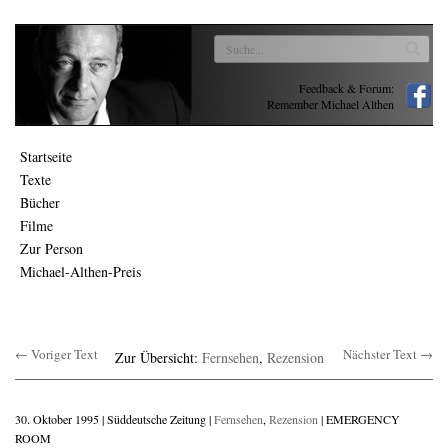
Feedback & Forum:
Remember Michael Althen
Startseite
Texte
Bücher
Filme
Zur Person
Michael-Althen-Preis
← Voriger Text
Nächster Text →
Zur Übersicht:
Fernsehen
,
Rezension
30. Oktober 1995 | Süddeutsche Zeitung |
Fernsehen
,
Rezension
| EMERGENCY
ROOM