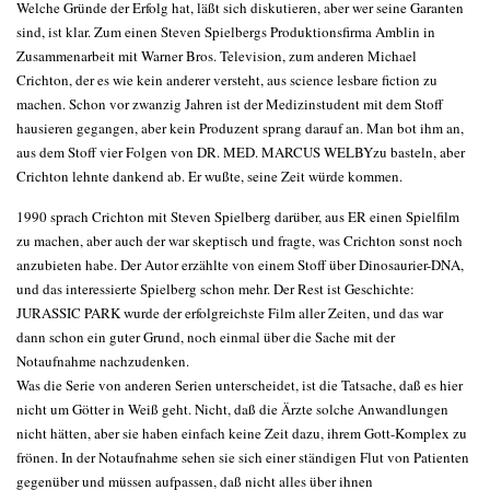
Welche Gründe der Erfolg hat, läßt sich diskutieren, aber wer seine Garanten
sind, ist klar. Zum einen Steven Spielbergs Produktionsfirma Amblin in
Zusammenarbeit mit Warner Bros. Television, zum anderen Michael
Crichton, der es wie kein anderer versteht, aus science lesbare fiction zu
machen. Schon vor zwanzig Jahren ist der Medizinstudent mit dem Stoff
hausieren gegangen, aber kein Produzent sprang darauf an. Man bot ihm an,
aus dem Stoff vier Folgen von DR. MED. MARCUS WELBYzu basteln, aber
Crichton lehnte dankend ab. Er wußte, seine Zeit würde kommen.
1990 sprach Crichton mit Steven Spielberg darüber, aus ER einen Spielfilm
zu machen, aber auch der war skeptisch und fragte, was Crichton sonst noch
anzubieten habe. Der Autor erzählte von einem Stoff über Dinosaurier-DNA,
und das interessierte Spielberg schon mehr. Der Rest ist Geschichte:
JURASSIC PARK wurde der erfolgreichste Film aller Zeiten, und das war
dann schon ein guter Grund, noch einmal über die Sache mit der
Notaufnahme nachzudenken.
Was die Serie von anderen Serien unterscheidet, ist die Tatsache, daß es hier
nicht um Götter in Weiß geht. Nicht, daß die Ärzte solche Anwandlungen
nicht hätten, aber sie haben einfach keine Zeit dazu, ihrem Gott-Komplex zu
frönen. In der Notaufnahme sehen sie sich einer ständigen Flut von Patienten
gegenüber und müssen aufpassen, daß nicht alles über ihnen