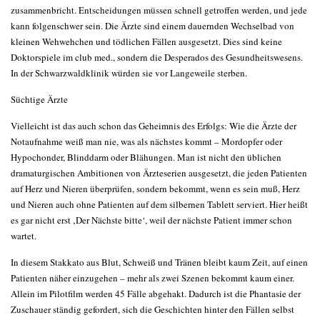
zusammenbricht. Entscheidungen müssen schnell getroffen werden, und jede
kann folgenschwer sein. Die Ärzte sind einem dauernden Wechselbad von
kleinen Wehwehchen und tödlichen Fällen ausgesetzt. Dies sind keine
Doktorspiele im club med., sondern die Desperados des Gesundheitswesens.
In der Schwarzwaldklinik würden sie vor Langeweile sterben.
Süchtige Ärzte
Vielleicht ist das auch schon das Geheimnis des Erfolgs: Wie die Ärzte der
Notaufnahme weiß man nie, was als nächstes kommt – Mordopfer oder
Hypochonder, Blinddarm oder Blähungen. Man ist nicht den üblichen
dramaturgischen Ambitionen von Ärzteserien ausgesetzt, die jeden Patienten
auf Herz und Nieren überprüfen, sondern bekommt, wenn es sein muß, Herz
und Nieren auch ohne Patienten auf dem silbernen Tablett serviert. Hier heißt
es gar nicht erst ‚Der Nächste bitte‘, weil der nächste Patient immer schon
wartet.
In diesem Stakkato aus Blut, Schweiß und Tränen bleibt kaum Zeit, auf einen
Patienten näher einzugehen – mehr als zwei Szenen bekommt kaum einer.
Allein im Pilotfilm werden 45 Fälle abgehakt. Dadurch ist die Phantasie der
Zuschauer ständig gefordert, sich die Geschichten hinter den Fällen selbst