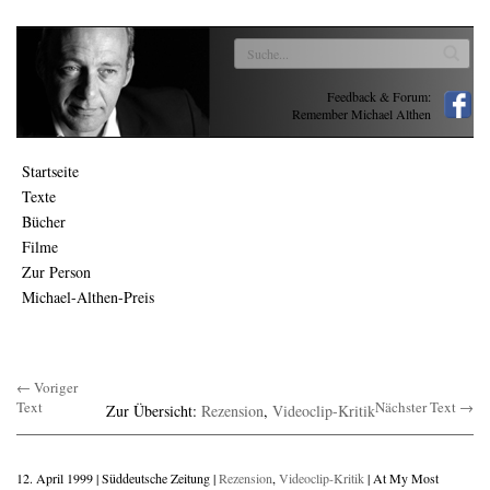
Feedback & Forum:
Remember Michael Althen
Startseite
Texte
Bücher
Filme
Zur Person
Michael-Althen-Preis
← Voriger
Text
Nächster Text →
Zur Übersicht:
Rezension
,
Videoclip-Kritik
12. April 1999 | Süddeutsche Zeitung |
Rezension
,
Videoclip-Kritik
| At My Most