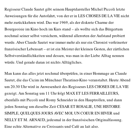
Regisseur Claude Sautet gibt seinem Hauptdarsteller Michel Piccoli letzte
Anweisungen für die Autofahrt, von der er in LES CHOSES DE LA VIE nicht
mehr zurückkehren wird. Das war 1969, als der diskrete Charme der
Bourgeoisie im Kino hoch im Kurs stand – als wollte sich das Bürgertum
nochmal seiner selbst versichern, während allerorten der Aufstand probiert
wurde. Aber Claude Sautet war immer mehr als nur ein Chronist verfeinerter
französischer Lebensart – er ist ein Meister der kleinen Gesten, der zärtlichen
Selbstverständlichkeiten und dessen, was man in der Liebe Alltag nennen
würde. Und gerade daran ist nichts Alltägliches.
Man kann das alles jetzt nochmal überprüfen, in einer Hommage an Claude
Sautet, die das Cicim im Münchner Theatiner-Kino veranstaltet. Heute Abend
um 20.30 Uhr wird in Anwesenheit des Regisseurs LES CHOSES DE LA VIE
gezeigt. Am Sonntag um 11 Uhr folgt MAX ET LES FERRAILLEURS,
ebenfalls mit Piccoli und Romy Schneider in den Hauptrollen, und dann
jeden Sonntag um dieselbe Zeit CÉSAR ET ROSALIE, UNE HISTOIRE
SIMPLE, QUELQUES JOURS AVEC MOI, UN COEUR EN HIVER und
NELLY ET M. ARNAUD, jedesmal in der französischen Originalfassung.
Eine echte Alternative zu Croissants und Café au lait also.