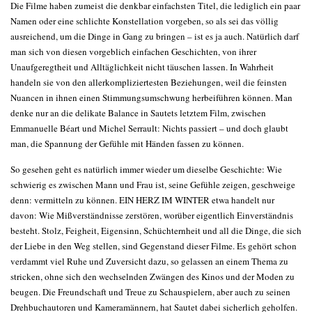
Die Filme haben zumeist die denkbar einfachsten Titel, die lediglich ein paar
Namen oder eine schlichte Konstellation vorgeben, so als sei das völlig
ausreichend, um die Dinge in Gang zu bringen – ist es ja auch. Natürlich darf
man sich von diesen vorgeblich einfachen Geschichten, von ihrer
Unaufgeregtheit und Alltäglichkeit nicht täuschen lassen. In Wahrheit
handeln sie von den allerkompliziertesten Beziehungen, weil die feinsten
Nuancen in ihnen einen Stimmungsumschwung herbeiführen können. Man
denke nur an die delikate Balance in Sautets letztem Film, zwischen
Emmanuelle Béart und Michel Serrault: Nichts passiert – und doch glaubt
man, die Spannung der Gefühle mit Händen fassen zu können.
So gesehen geht es natürlich immer wieder um dieselbe Geschichte: Wie
schwierig es zwischen Mann und Frau ist, seine Gefühle zeigen, geschweige
denn: vermitteln zu können. EIN HERZ IM WINTER etwa handelt nur
davon: Wie Mißverständnisse zerstören, worüber eigentlich Einverständnis
besteht. Stolz, Feigheit, Eigensinn, Schüchternheit und all die Dinge, die sich
der Liebe in den Weg stellen, sind Gegenstand dieser Filme. Es gehört schon
verdammt viel Ruhe und Zuversicht dazu, so gelassen an einem Thema zu
stricken, ohne sich den wechselnden Zwängen des Kinos und der Moden zu
beugen. Die Freundschaft und Treue zu Schauspielern, aber auch zu seinen
Drehbuchautoren und Kameramännern, hat Sautet dabei sicherlich geholfen.