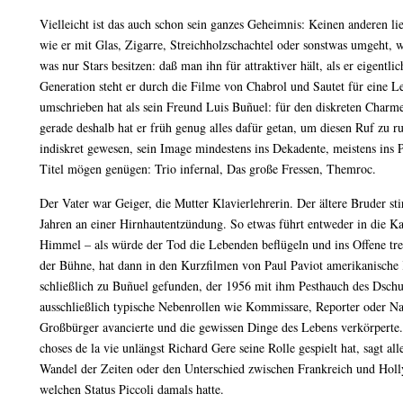
Vielleicht ist das auch schon sein ganzes Geheimnis: Keinen anderen lie
wie er mit Glas, Zigarre, Streichholzschachtel oder sonstwas umgeht, w
was nur Stars besitzen: daß man ihn für attraktiver hält, als er eigentli
Generation steht er durch die Filme von Chabrol und Sautet für eine Le
umschrieben hat als sein Freund Luis Buñuel: für den diskreten Charm
gerade deshalb hat er früh genug alles dafür getan, um diesen Ruf zu rui
indiskret gewesen, sein Image mindestens ins Dekadente, meistens ins P
Titel mögen genügen: Trio infernal, Das große Fressen, Themroc.
Der Vater war Geiger, die Mutter Klavierlehrerin. Der ältere Bruder sti
Jahren an einer Hirnhautentzündung. So etwas führt entweder in die Ka
Himmel – als würde der Tod die Lebenden beflügeln und ins Offene tre
der Bühne, hat dann in den Kurzfilmen von Paul Paviot amerikanische
schließlich zu Buñuel gefunden, der 1956 mit ihm Pesthauch des Dschu
ausschließlich typische Nebenrollen wie Kommissare, Reporter oder Na
Großbürger avancierte und die gewissen Dinge des Lebens verkörpert
choses de la vie unlängst Richard Gere seine Rolle gespielt hat, sagt all
Wandel der Zeiten oder den Unterschied zwischen Frankreich und Holl
welchen Status Piccoli damals hatte.