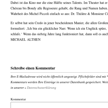
Dabei ist das Kino nur die eine Hälfte seines Talents. Im Theater hat e
Chéreau bis Bondy alle Regisseure gehabt, die Rang und Namen haben. V
Wahrheit des Michel Piccoli einfach so aus: Dr. Théâtre & Monsieur C
Er selbst hat sein Credo in jener bescheidenen Manier, die allen Großen
formuliert: ‚Ich bin ein glücklicher Narr. Wenn ich ein Unglück spüre,
schlafe.‘ Wenn das siebzig Jahre lang funktioniert hat, dann soll es auc
MICHAEL ALTHEN
Schreibe einen Kommentar
Ihre E-Mailadresse wird nicht öffentlich angezeigt. Pflichtfelder sind mit
Kommentars werden Ihre Einträge in unserer Datenbank gespeichert. Weit
in unserer »
Datenschutzerklärung
Kommentar