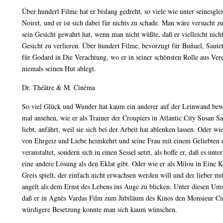
Über hundert Filme hat er bislang gedreht, so viele wie unter seinesglei
Noiret, und er ist sich dabei für nichts zu schade. Man wäre versucht 
sein Gesicht gewahrt hat, wenn man nicht wüßte, daß er vielleicht nicht
Gesicht zu verlieren. Über hundert Filme, bevorzugt für Buñuel, Sautet
für Godard in Die Verachtung, wo er in seiner schönsten Rolle aus Ve
niemals seinen Hut ablegt.
Dr. Théâtre & M. Cinéma
So viel Glück und Wunder hat kaum ein anderer auf der Leinwand bew
mal ansehen, wie er als Trainer der Croupiers in Atlantic City Susan Sa
liebt, anfährt, weil sie sich bei der Arbeit hat ablenken lassen. Oder wi
von Ehrgeiz und Liebe heimkehrt und seine Frau mit einem Geliebten e
veranstaltet, sondern sich in einen Sessel setzt, als hoffe er, daß es unt
eine andere Lösung als den Eklat gibt. Oder wie er als Milou in Eine
Greis spielt, der einfach nicht erwachsen werden will und der lieber m
angelt als dem Ernst des Lebens ins Auge zu blicken. Unter diesen Umst
daß er in Agnès Vardas Film zum Jubiläum des Kinos den Monsieur Cin
würdigere Besetzung konnte man sich kaum wünschen.