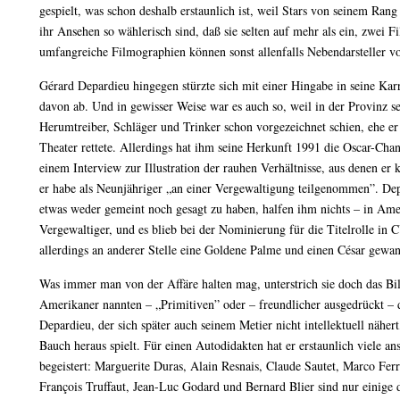
gespielt, was schon deshalb erstaunlich ist, weil Stars von seinem Ran
ihr Ansehen so wählerisch sind, daß sie selten auf mehr als ein, zwei
umfangreiche Filmographien können sonst allenfalls Nebendarsteller v
Gérard Depardieu hingegen stürzte sich mit einer Hingabe in seine Karr
davon ab. Und in gewisser Weise war es auch so, weil in der Provinz se
Herumtreiber, Schläger und Trinker schon vorgezeichnet schien, ehe er 
Theater rettete. Allerdings hat ihm seine Herkunft 1991 die Oscar-Chan
einem Interview zur Illustration der rauhen Verhältnisse, aus denen er
er habe als Neunjähriger „an einer Vergewaltigung teilgenommen”. Dep
etwas weder gemeint noch gesagt zu haben, halfen ihm nichts – in Ameri
Vergewaltiger, und es blieb bei der Nominierung für die Titelrolle in
allerdings an anderer Stelle eine Goldene Palme und einen César gewa
Was immer man von der Affäre halten mag, unterstrich sie doch das Bil
Amerikaner nannten – „Primitiven” oder – freundlicher ausgedrückt – 
Depardieu, der sich später auch seinem Metier nicht intellektuell näher
Bauch heraus spielt. Für einen Autodidakten hat er erstaunlich viele an
begeistert: Marguerite Duras, Alain Resnais, Claude Sautet, Marco Ferr
François Truffaut, Jean-Luc Godard und Bernard Blier sind nur einige 