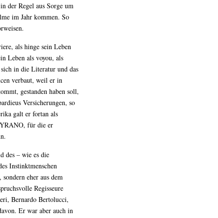
g in der Regel aus Sorge um
 Filme im Jahr kommen. So
orweisen.
iere, als hinge sein Leben
in Leben als voyou, als
sich in die Literatur und das
cen verbaut, weil er in
 kommt, gestanden haben soll,
ardieus Versicherungen, so
ka galt er fortan als
 CYRANO, für die er
nn.
d des – wie es die
des Instinktmenschen
t, sondern eher aus dem
spruchsvolle Regisseure
eri, Bernardo Bertolucci,
davon. Er war aber auch in