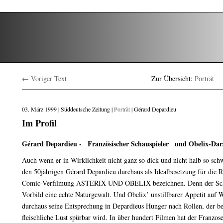
← Voriger Text
Zur Übersicht:
Porträt
03. März 1999 | Süddeutsche Zeitung |
Porträt
| Gérard Depardieu
Im Profil
Gérard Depardieu - Französischer Schauspieler und Obelix-Dars
Auch wenn er in Wirklichkeit nicht ganz so dick und nicht halb so sch
den 50jährigen Gérard Depardieu durchaus als Idealbesetzung für die R
Comic-Verfilmung ASTERIX UND OBELIX bezeichnen. Denn der Schau
Vorbild eine echte Naturgewalt. Und Obelix’ unstillbarer Appetit auf 
durchaus seine Entsprechung in Depardieus Hunger nach Rollen, der be
fleischliche Lust spürbar wird. In über hundert Filmen hat der Franzo