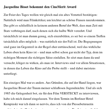
Jacqueline Bisset bekommt den CineMerit Award
Zur Feier des Tages wollen wir gleich mal ein altes Vorurteil bestätigen:
Natürlich wird man Filmkritiker, um leichter an schöne Frauen ranzukommen.
Das gibt es schließlich in keinem anderen Beruf der Welt, dass man Zeit mit
Stars verbringen darf, nach denen sich die halbe Welt verzehrt. Und
tatsächlich ist man dumm genug, sich einzubilden, es sei bei so einem Treffen
tatsächlich alles möglich – was natürlich nie der Fall ist. Die Begegnungen
sind ganz im Gegenteil in der Regel eher enttäuschend, weil das wirkliche
Leben eben kein Kino ist – und man selbst schon gar nicht der Typ, dem im
richtigen Moment die richtigen Sätze einfallen. So sitzt man dann da und
versucht, klüger zu wirken, als man ist. Interviews sind vor allem Situationen,
in denen das Leben das Kino auf die Probe stellt – und dabei meistens
unterliegt.
Ein einziges Mal war es anders. Aus Gründen, die auf der Hand liegen, war
Jacqueline Bisset der Traum meiner schlaflosen Jugendnächte. Und als sich
1985 die Gelegenheit bot, sie für den Film VERSTECKT zu interviewen,
habe ich mich darauf eingelassen. Vor dem Termin im Berliner Hotel
Kempinski war ich dann so nervös, dass ich von der Pressebetreuerin