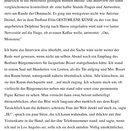
praktisch in die Hotelsuite getragen werden musste. Das Interview lief dann
vergleichsweise kontrolliert ab: eine halbe Stunde Fragen und Antworten,
stets am Rande der Ohnmacht. Es ging mir wenigstens nicht wie Antoine
Doinel, der in dem Truffaut-Film GESTOHLENE KÜSSE zu der von ihm
angebeteten Delphine Seyrig nach Hause eingeladen wird und vor lauter
Nervosität auf die Frage, ob er einen Kaffee wolle, antwortet: „Oui,
Monsieur.”
Ich hatte das Interview also überlebt, und die Sache wäre nicht weiter der
Rede wert gewesen, wenn nicht am selben Abend noch ein Empfang des
Berliner Bürgermeisters für Jacqueline Bisset stattgefunden hätte. Ich stand
in einem Saal mit Hunderten von Leuten, als die Tür aufging und Mrs. Bisset
den Raum betrat, naturgemäß nahezu überirdisch schön. Alle klatschten, als
sie den Raum durchquerte und…auf mich zuging. Ich schaute mich um, ob
vielleicht der Bürgermeister neben mir stand oder sonst eine prominente
Figur. Keiner zu sehen. Man versucht dann zwar, betont unbeteiligt
dreinzublicken, aber das Blut wich langsam aber merklich aus dem Kopf.
Tatsächlich kam die definitiv schönste Frau der Welt direkt auf mich zu, sagte
„Hi!”, sprach ein paar Sätze, die ich kaum wahrnahm, und drückte mir ihre
Visitenkarte in die Hand, auf der ihre Telefonnummer stand, und sagte, wenn
ich mal in Los Angeles sei, solle ich sie doch anrufen. Völlig unerklärlicher,