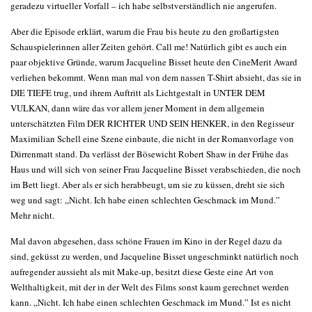
geradezu virtueller Vorfall – ich habe selbstverständlich nie angerufen.
Aber die Episode erklärt, warum die Frau bis heute zu den großartigsten
Schauspielerinnen aller Zeiten gehört. Call me! Natürlich gibt es auch ein
paar objektive Gründe, warum Jacqueline Bisset heute den CineMerit Award
verliehen bekommt. Wenn man mal von dem nassen T-Shirt absieht, das sie in
DIE TIEFE trug, und ihrem Auftritt als Lichtgestalt in UNTER DEM
VULKAN, dann wäre das vor allem jener Moment in dem allgemein
unterschätzten Film DER RICHTER UND SEIN HENKER, in den Regisseur
Maximilian Schell eine Szene einbaute, die nicht in der Romanvorlage von
Dürrenmatt stand. Da verlässt der Bösewicht Robert Shaw in der Frühe das
Haus und will sich von seiner Frau Jacqueline Bisset verabschieden, die noch
im Bett liegt. Aber als er sich herabbeugt, um sie zu küssen, dreht sie sich
weg und sagt: „Nicht. Ich habe einen schlechten Geschmack im Mund.”
Mehr nicht.
Mal davon abgesehen, dass schöne Frauen im Kino in der Regel dazu da
sind, geküsst zu werden, und Jacqueline Bisset ungeschminkt natürlich noch
aufregender aussieht als mit Make-up, besitzt diese Geste eine Art von
Welthaltigkeit, mit der in der Welt des Films sonst kaum gerechnet werden
kann. „Nicht. Ich habe einen schlechten Geschmack im Mund.” Ist es nicht