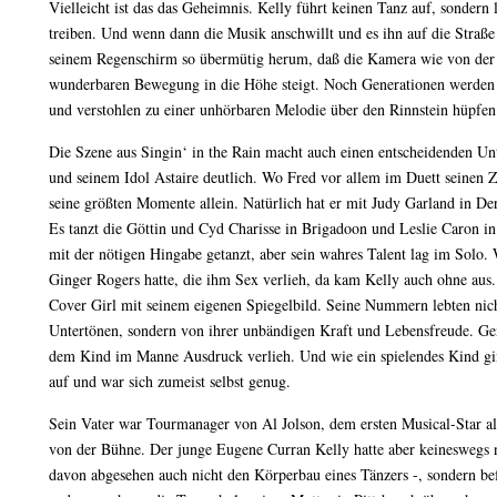
Vielleicht ist das das Geheimnis. Kelly führt keinen Tanz auf, sondern
treiben. Und wenn dann die Musik anschwillt und es ihn auf die Straße h
seinem Regenschirm so übermütig herum, daß die Kamera wie von der 
wunderbaren Bewegung in die Höhe steigt. Noch Generationen werde
und verstohlen zu einer unhörbaren Melodie über den Rinnstein hüpfen
Die Szene aus Singin‘ in the Rain macht auch einen entscheidenden Un
und seinem Idol Astaire deutlich. Wo Fred vor allem im Duett seinen Za
seine größten Momente allein. Natürlich hat er mit Judy Garland in De
Es tanzt die Göttin und Cyd Charisse in Brigadoon und Leslie Caron i
mit der nötigen Hingabe getanzt, aber sein wahres Talent lag im Solo. 
Ginger Rogers hatte, die ihm Sex verlieh, da kam Kelly auch ohne aus. 
Cover Girl mit seinem eigenen Spiegelbild. Seine Nummern lebten nich
Untertönen, sondern von ihrer unbändigen Kraft und Lebensfreude. Ge
dem Kind im Manne Ausdruck verlieh. Und wie ein spielendes Kind ging
auf und war sich zumeist selbst genug.
Sein Vater war Tourmanager von Al Jolson, dem ersten Musical-Star al
von der Bühne. Der junge Eugene Curran Kelly hatte aber keineswegs 
davon abgesehen auch nicht den Körperbau eines Tänzers -, sondern befa