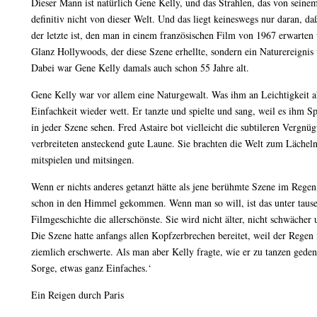
Dieser Mann ist natürlich Gene Kelly, und das Strahlen, das von seinem
definitiv nicht von dieser Welt. Und das liegt keineswegs nur daran, d
der letzte ist, den man in einem französischen Film von 1967 erwarten
Glanz Hollywoods, der diese Szene erhellte, sondern ein Naturereignis
Dabei war Gene Kelly damals auch schon 55 Jahre alt.
Gene Kelly war vor allem eine Naturgewalt. Was ihm an Leichtigkeit a
Einfachkeit wieder wett. Er tanzte und spielte und sang, weil es ihm 
in jeder Szene sehen. Fred Astaire bot vielleicht die subtileren Vergnü
verbreiteten ansteckend gute Laune. Sie brachten die Welt zum Lächel
mitspielen und mitsingen.
Wenn er nichts anderes getanzt hätte als jene berühmte Szene im Regen
schon in den Himmel gekommen. Wenn man so will, ist das unter taus
Filmgeschichte die allerschönste. Sie wird nicht älter, nicht schwächer 
Die Szene hatte anfangs allen Kopfzerbrechen bereitet, weil der Regen
ziemlich erschwerte. Als man aber Kelly fragte, wie er zu tanzen geden
Sorge, etwas ganz Einfaches.‘
Ein Reigen durch Paris