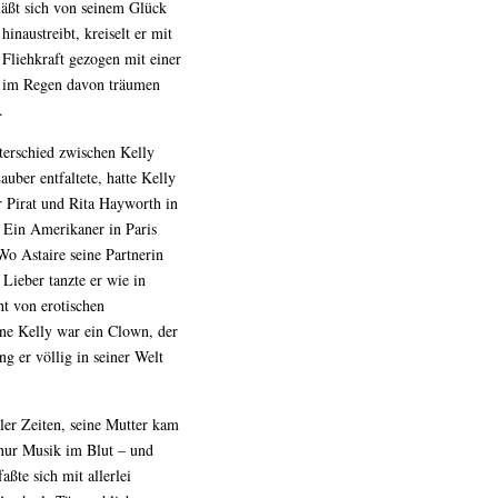
 läßt sich von seinem Glück
inaustreibt, kreiselt er mit
Fliehkraft gezogen mit einer
n im Regen davon träumen
.
terschied zwischen Kelly
uber entfaltete, hatte Kelly
r Pirat und Rita Hayworth in
n Ein Amerikaner in Paris
Wo Astaire seine Partnerin
Lieber tanzte er wie in
t von erotischen
ne Kelly war ein Clown, der
 er völlig in seiner Welt
ler Zeiten, seine Mutter kam
nur Musik im Blut – und
ßte sich mit allerlei