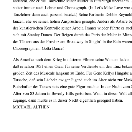
anderem, ehe er die Tanzschule seiner Mutter in Pittsburgh übernahm. 
später immer auch Lehrer und Choreograph. (In Let’s Make Love war 
Tanzlehrer dann auch passend besetzt.) Seine Partnerin Debbie Reynold
tanzen, ehe sie seinen hohen Ansprüchen genügte. Anders als Astaire be
der künstlerischen Kontrolle seiner Arbeit. Immer wieder führte er auch 
sich mit Stanley Donen. Der Reigen durch das Paris der Maler in Minne
des Tänzers aus der Provinz am Broadway in Singin‘ in the Rain waren 
Choreographien: Gotta Dance!
Als Amerika nach dem Krieg in düsteren Filmen seine Wunden leckte, st
daß er schon 1951 einen Oscar für seine Verdienste um den Tanz bekam
großen Zeit des Musicals langsam zu Ende. Für Gene Kellys Hingabe an
Tatsache, daß sein Lächeln ewiger Jugend auch im Alter nicht zur Maske
Botschafter des Tanzes stets eine gute Figur machte. In der Nacht zum
Alter von 83 Jahren in Beverly Hills gestorben. Wenn in dieser Welt al
zuginge, dann müßte es in dieser Nacht eigentlich geregnet haben.
MICHAEL ALTHEN