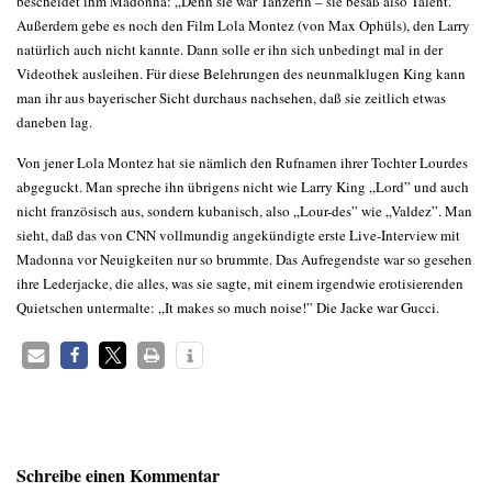
bescheidet ihm Madonna: „Denn sie war Tänzerin – sie besaß also Talent. ”
Außerdem gebe es noch den Film Lola Montez (von Max Ophüls), den Larry
natürlich auch nicht kannte. Dann solle er ihn sich unbedingt mal in der
Videothek ausleihen. Für diese Belehrungen des neunmalklugen King kann
man ihr aus bayerischer Sicht durchaus nachsehen, daß sie zeitlich etwas
daneben lag.
Von jener Lola Montez hat sie nämlich den Rufnamen ihrer Tochter Lourdes
abgeguckt. Man spreche ihn übrigens nicht wie Larry King „Lord” und auch
nicht französisch aus, sondern kubanisch, also „Lour-des” wie „Valdez”. Man
sieht, daß das von CNN vollmundig angekündigte erste Live-Interview mit
Madonna vor Neuigkeiten nur so brummte. Das Aufregendste war so gesehen
ihre Lederjacke, die alles, was sie sagte, mit einem irgendwie erotisierenden
Quietschen untermalte: „It makes so much noise!” Die Jacke war Gucci.
Schreibe einen Kommentar