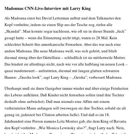
Madonnas CNN-Live-Interview mit Larry King
Als Madonna einst bei David Letterman auftrat und dem Talkmaster den
Kopf verdrehte, indem sie einen Slip aus der Tasche zog, riefen alle
„Skandal”. Man konnte sogar nachlesen, wie oft sie in dieser Stunde „fuck”
gesagt hatte – wenn die Erinnerung nicht trügt, waren es 28 Mal. Kein
schlechter Schnitt fürs amerikanische Fernsehen. Aber das war auch eine
andere Madonna. Die neue Madonna weiß, was sich gehört, und blieb
diesmal streng über der Gürtellinie – schließlich ist sie mittlerweile Mutter.
Das hindert sie allerdings nicht, nach wie vor alle halblang im neuen Look –
quasi runderneuert – aufzutreten, diesmal mit langen glatten schwarzen
Haaren: „Geesha look”, sagt Larry King – „Geisha”, verbessert Madonna.
Überhaupt muß sie ihren Gastgeber immer wieder mal über einige Feinheiten
des Lebens aufklären. Daß Kinder nicht fernsehen sollen (und ihre Tochter
deshalb ohne aufwächst). Daß man niemals eine Affäre mit einem
verheirateten Mann anfangen soll (weswegen sie ihre Tochter, sobald sie alt
genug ist, jederzeit bei Clinton arbeiten ließe). Und daß es im 18.
Jahrhundert eine Person namens Lola Montez gab, die dem King of Bavaria
den Kopf verdrehte. „Wie Monica Lewinsky also?”, fragt Larry nach. Nein,